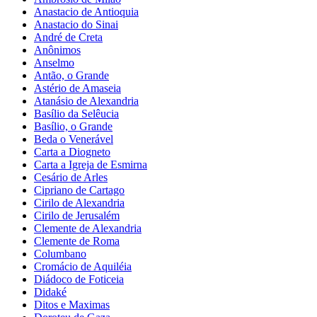
Anastacio de Antioquia
Anastacio do Sinai
André de Creta
Anônimos
Anselmo
Antão, o Grande
Astério de Amaseia
Atanásio de Alexandria
Basílio da Selêucia
Basílio, o Grande
Beda o Venerável
Carta a Diogneto
Carta a Igreja de Esmirna
Cesário de Arles
Cipriano de Cartago
Cirilo de Alexandria
Cirilo de Jerusalém
Clemente de Alexandria
Clemente de Roma
Columbano
Cromácio de Aquiléia
Diádoco de Foticeia
Didaké
Ditos e Maximas