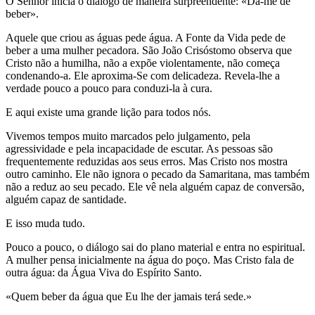
O Senhor inicia o diálogo de maneira surpreendente: «Dá-me de
beber».
Aquele que criou as águas pede água. A Fonte da Vida pede de
beber a uma mulher pecadora. São João Crisóstomo observa que
Cristo não a humilha, não a expõe violentamente, não começa
condenando-a. Ele aproxima-Se com delicadeza. Revela-lhe a
verdade pouco a pouco para conduzi-la à cura.
E aqui existe uma grande lição para todos nós.
Vivemos tempos muito marcados pelo julgamento, pela
agressividade e pela incapacidade de escutar. As pessoas são
frequentemente reduzidas aos seus erros. Mas Cristo nos mostra
outro caminho. Ele não ignora o pecado da Samaritana, mas também
não a reduz ao seu pecado. Ele vê nela alguém capaz de conversão,
alguém capaz de santidade.
E isso muda tudo.
Pouco a pouco, o diálogo sai do plano material e entra no espiritual.
A mulher pensa inicialmente na água do poço. Mas Cristo fala de
outra água: da Água Viva do Espírito Santo.
«Quem beber da água que Eu lhe der jamais terá sede.»