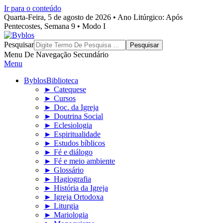
Ir para o conteúdo
Quarta-Feira, 5 de agosto de 2026 • Ano Litúrgico: Após
Pentecostes, Semana 9 • Modo I
Byblos
Pesquisar
Menu De Navegação Secundário
Menu
Byblos
Biblioteca
► Catequese
► Cursos
► Doc. da Igreja
► Doutrina Social
► Eclesiologia
► Espiritualidade
► Estudos bíblicos
► Fé e diálogo
► Fé e meio ambiente
► Glossário
► Hagiografia
► História da Igreja
► Igreja Ortodoxa
► Liturgia
► Mariologia