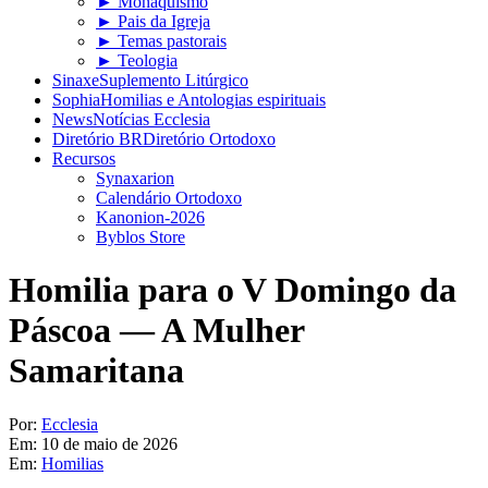
► Monaquismo
► Pais da Igreja
► Temas pastorais
► Teologia
Sinaxe
Suplemento Litúrgico
Sophia
Homilias e Antologias espirituais
News
Notícias Ecclesia
Diretório BR
Diretório Ortodoxo
Recursos
Synaxarion
Calendário Ortodoxo
Kanonion-2026
Byblos Store
Homilia para o V Domingo da
Páscoa — A Mulher
Samaritana
Por:
Ecclesia
Em:
10 de maio de 2026
Em:
Homilias