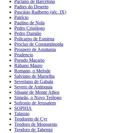
Paciano de Barcelona
Padres do Deserto
Pascásio Radberto (séc. IX)
Patrício
Paulino de Nola
Pedro Crisólogo
Pedro Damião
Policarpo de Esmirna
Proclus de Constantinopla
Prospero de Aquitania
Prudencio
Pseudo Macario
Rábano Mauro
Romano, o Melode
Salviano de Marselha
Severiano de Gabala
Severo de Antioquia
Siluane de Monte Athos
Simeão, o Novo Teólogo
Sofronio de Jerusalem
SOPHIA
Talassio
Teodoreto de Cyr
Teodoro de Mopsuesto
Teodoro de Tabenisi