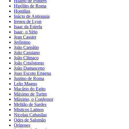
Hilário de Poitiers
Hipólito de Roma
Homilias
Inácio de Antioquia
Ireneu de Lyon
Isaac da Estrela
Isaac, o Sírio
Jean Cassier
Jerônimo
João Carpátio
João Cassiano
João Clímaco
João Crisóstomo
João Damasceno
Joao Escoto Erigena
Justino de Roma
Leão Magno
Macário do Egito
Máximo de Turim
Máximo, o Confessor
Melitão de Sardes
Misticos Latinos
Nicolau Cabasilas
Odes de Salomão
Orígenes