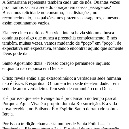
A Samaritana representa também cada um de nós. Quantas vezes
procuramos saciar a sede do coração em coisas passageiras?
Buscamos felicidade no consumo, nas distrações, no
reconhecimento, nas paixões, nos prazeres passageiros, e mesmo
assim continuamos vazios.
Ela teve cinco maridos. Sua vida inteira havia sido uma busca
contínua por algo que nunca a preenchia completamente. E nós
também, muitas vezes, vamos mudando de “poço” em “poço”, de
expectativa em expectativa, tentando encontrar aquilo que somente
Deus pode dar.
Santo Agostinho dizia: «Nosso coração permanece inquieto
enquanto não repousa em Deus.»
Cristo revela então algo extraordinário: a verdadeira sede humana
não é física. É espiritual. O homem tem sede de eternidade. Tem
sede de amor verdadeiro. Tem sede de comunhão com Deus.
E é por isso que este Evangelho é proclamado no tempo pascal.
Porque a Água Viva é o próprio dom da Ressurreição. É a vida
nova recebida no Batismo. É o Espírito Santo derramado sobre a
Igreja.
Por isso a tradição chama esta mulher de Santa Fotini — “a
Iluminada”. Ela encontrou a Luz. E o sinal de sua transformação