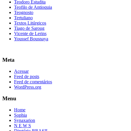
Teodoro Estudita
Teofilo de Antioquia
Teognosto
Tertuliano
Textos Litúrgicos
Tiago de Saroug
Vicente de Lerins
Youssef Bousnaya
Meta
Acessar
Feed de posts
Feed de comentários
WordPress.org
Menu
Home
Sophia
Synaxarion
N E W S
Diretório BRASIL