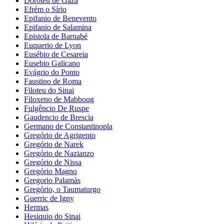
Doroteu de Gaza
Efrém o Sírio
Epifanio de Benevento
Epifanio de Salamina
Epistola de Barnabé
Euquerio de Lyon
Eusébio de Cesareia
Eusebio Galicano
Evágrio do Ponto
Faustino de Roma
Filoteu do Sinai
Filoxeno de Mabboug
Fulgêncio De Ruspe
Gaudencio de Brescia
Germano de Constantinopla
Gregório de Agrigento
Gregório de Narek
Gregório de Nazianzo
Gregório de Nissa
Gregório Magno
Gregorio Palamàs
Gregório, o Taumaturgo
Guerric de Igny
Hermas
Hesiquio do Sinai