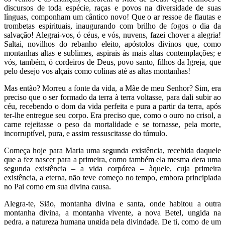
discursos de toda espécie, raças e povos na diversidade de suas
línguas, componham um cântico novo! Que o ar ressoe de flautas e
trombetas espirituais, inaugurando com brilho de fogos o dia da
salvação! Alegrai-vos, ó céus, e vós, nuvens, fazei chover a alegria!
Saltai, novilhos do rebanho eleito, apóstolos divinos que, como
montanhas altas e sublimes, aspirais às mais altas contemplações; e
vós, também, ó cordeiros de Deus, povo santo, filhos da Igreja, que
pelo desejo vos alçais como colinas até as altas montanhas!
Mas então? Morreu a fonte da vida, a Mãe de meu Senhor? Sim, era
preciso que o ser formado da terra à terra voltasse, para dali subir ao
céu, recebendo o dom da vida perfeita e pura a partir da terra, após
ter-lhe entregue seu corpo. Era preciso que, como o ouro no crisol, a
carne rejeitasse o peso da mortalidade e se tornasse, pela morte,
incorruptível, pura, e assim ressuscitasse do túmulo.
Começa hoje para Maria uma segunda existência, recebida daquele
que a fez nascer para a primeira, como também ela mesma dera uma
segunda existência – a vida corpórea – àquele, cuja primeira
existência, a eterna, não teve começo no tempo, embora principiada
no Pai como em sua divina causa.
Alegra-te, Sião, montanha divina e santa, onde habitou a outra
montanha divina, a montanha vivente, a nova Betel, ungida na
pedra, a natureza humana ungida pela divindade. De ti, como de um