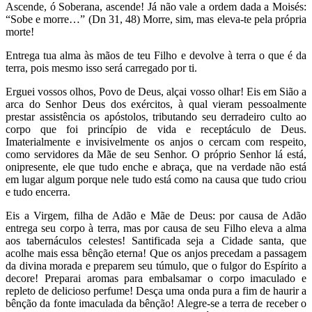
Ascende, ó Soberana, ascende! Já não vale a ordem dada a Moisés:
“Sobe e morre…” (Dn 31, 48) Morre, sim, mas eleva-te pela própria
morte!
Entrega tua alma às mãos de teu Filho e devolve à terra o que é da
terra, pois mesmo isso será carregado por ti.
Erguei vossos olhos, Povo de Deus, alçai vosso olhar! Eis em Sião a
arca do Senhor Deus dos exércitos, à qual vieram pessoalmente
prestar assistência os apóstolos, tributando seu derradeiro culto ao
corpo que foi princípio de vida e receptáculo de Deus.
Imaterialmente e invisivelmente os anjos o cercam com respeito,
como servidores da Mãe de seu Senhor. O próprio Senhor lá está,
onipresente, ele que tudo enche e abraça, que na verdade não está
em lugar algum porque nele tudo está como na causa que tudo criou
e tudo encerra.
Eis a Virgem, filha de Adão e Mãe de Deus: por causa de Adão
entrega seu corpo à terra, mas por causa de seu Filho eleva a alma
aos tabernáculos celestes! Santificada seja a Cidade santa, que
acolhe mais essa bênção eterna! Que os anjos precedam a passagem
da divina morada e preparem seu túmulo, que o fulgor do Espírito a
decore! Preparai aromas para embalsamar o corpo imaculado e
repleto de delicioso perfume! Desça uma onda pura a fim de haurir a
bênção da fonte imaculada da bênção! Alegre-se a terra de receber o