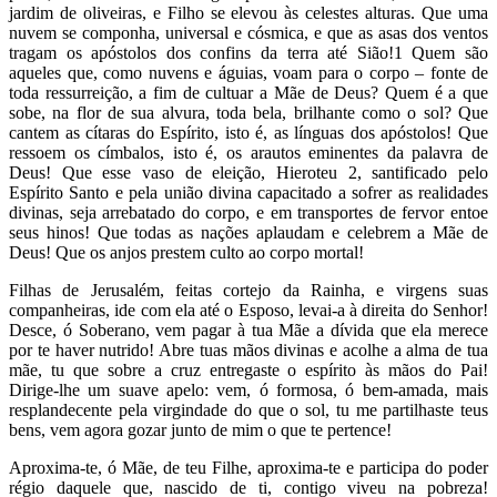
jardim de oliveiras, e Filho se elevou às celestes alturas. Que uma
nuvem se componha, universal e cósmica, e que as asas dos ventos
tragam os apóstolos dos confins da terra até Sião!1 Quem são
aqueles que, como nuvens e águias, voam para o corpo – fonte de
toda ressurreição, a fim de cultuar a Mãe de Deus? Quem é a que
sobe, na flor de sua alvura, toda bela, brilhante como o sol? Que
cantem as cítaras do Espírito, isto é, as línguas dos apóstolos! Que
ressoem os címbalos, isto é, os arautos eminentes da palavra de
Deus! Que esse vaso de eleição, Hieroteu 2, santificado pelo
Espírito Santo e pela união divina capacitado a sofrer as realidades
divinas, seja arrebatado do corpo, e em transportes de fervor entoe
seus hinos! Que todas as nações aplaudam e celebrem a Mãe de
Deus! Que os anjos prestem culto ao corpo mortal!
Filhas de Jerusalém, feitas cortejo da Rainha, e virgens suas
companheiras, ide com ela até o Esposo, levai-a à direita do Senhor!
Desce, ó Soberano, vem pagar à tua Mãe a dívida que ela merece
por te haver nutrido! Abre tuas mãos divinas e acolhe a alma de tua
mãe, tu que sobre a cruz entregaste o espírito às mãos do Pai!
Dirige-lhe um suave apelo: vem, ó formosa, ó bem-amada, mais
resplandecente pela virgindade do que o sol, tu me partilhaste teus
bens, vem agora gozar junto de mim o que te pertence!
Aproxima-te, ó Mãe, de teu Filhe, aproxima-te e participa do poder
régio daquele que, nascido de ti, contigo viveu na pobreza!