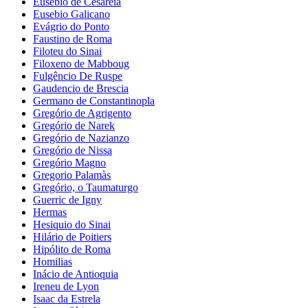
Eusébio de Cesareia
Eusebio Galicano
Evágrio do Ponto
Faustino de Roma
Filoteu do Sinai
Filoxeno de Mabboug
Fulgêncio De Ruspe
Gaudencio de Brescia
Germano de Constantinopla
Gregório de Agrigento
Gregório de Narek
Gregório de Nazianzo
Gregório de Nissa
Gregório Magno
Gregorio Palamàs
Gregório, o Taumaturgo
Guerric de Igny
Hermas
Hesiquio do Sinai
Hilário de Poitiers
Hipólito de Roma
Homilias
Inácio de Antioquia
Ireneu de Lyon
Isaac da Estrela