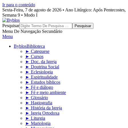
Ir para o conteúdo
Sexta-Feira, 7 de agosto de 2026 • Ano Litúrgico: Após Pentecostes,
Semana 9 • Modo I
Byblos
Pesquisar
Menu De Navegação Secundário
Menu
Byblos
Biblioteca
► Catequese
► Cursos
► Doc. da Igreja
► Doutrina Social
► Eclesiologia
► Espiritualidade
► Estudos bíblicos
► Fé e diálogo
► Fé e meio ambiente
► Glossário
► Hagiografia
► História da Igreja
► Igreja Ortodoxa
► Liturgia
► Mariologia