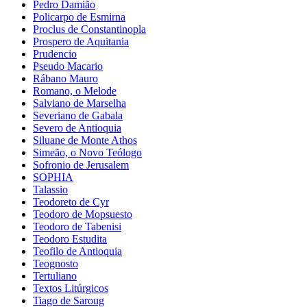
Pedro Damião
Policarpo de Esmirna
Proclus de Constantinopla
Prospero de Aquitania
Prudencio
Pseudo Macario
Rábano Mauro
Romano, o Melode
Salviano de Marselha
Severiano de Gabala
Severo de Antioquia
Siluane de Monte Athos
Simeão, o Novo Teólogo
Sofronio de Jerusalem
SOPHIA
Talassio
Teodoreto de Cyr
Teodoro de Mopsuesto
Teodoro de Tabenisi
Teodoro Estudita
Teofilo de Antioquia
Teognosto
Tertuliano
Textos Litúrgicos
Tiago de Saroug