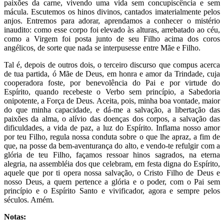
paixões da carne, vivendo uma vida sem concupiscência e sem
mácula. Escutemos os hinos divinos, cantados imaterialmente pelos
anjos. Entremos para adorar, aprendamos a conhecer o mistério
inaudito: como esse corpo foi elevado às alturas, arrebatado ao céu,
como a Virgem foi posta junto de seu Filho acima dos coros
angélicos, de sorte que nada se interpusesse entre Mãe e Filho.
Tal é, depois de outros dois, o terceiro discurso que compus acerca
de tua partida, ó Mãe de Deus, em honra e amor da Trindade, cuja
cooperadora foste, por benevolência do Pai e por virtude do
Espírito, quando recebeste o Verbo sem princípio, a Sabedoria
onipotente, a Força de Deus. Aceita, pois, minha boa vontade, maior
do que minha capacidade, e dá-me a salvação, a libertação das
paixões da alma, o alívio das doenças dos corpos, a salvação das
dificuldades, a vida de paz, a luz do Espírito. Inflama nosso amor
por teu Filho, regula nossa conduta sobre o que lhe apraz, a fim de
que, na posse da bem-aventurança do alto, e vendo-te refulgir com a
glória de teu Filho, façamos ressoar hinos sagrados, na eterna
alegria, na assembléia dos que celebram, em festa digna do Espírito,
aquele que por ti opera nossa salvação, o Cristo Filho de Deus e
nosso Deus, a quem pertence a glória e o poder, com o Pai sem
princípio e o Espírito Santo e vivificador, agora e sempre pelos
séculos. Amém.
Notas: