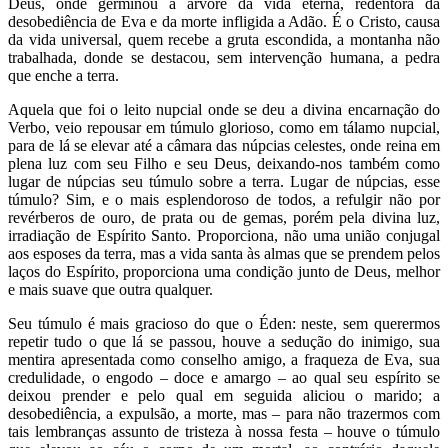
Deus, onde germinou a árvore da vida eterna, redentora da
desobediência de Eva e da morte infligida a Adão. É o Cristo, causa
da vida universal, quem recebe a gruta escondida, a montanha não
trabalhada, donde se destacou, sem intervenção humana, a pedra
que enche a terra.
Aquela que foi o leito nupcial onde se deu a divina encarnação do
Verbo, veio repousar em túmulo glorioso, como em tálamo nupcial,
para de lá se elevar até a câmara das núpcias celestes, onde reina em
plena luz com seu Filho e seu Deus, deixando-nos também como
lugar de núpcias seu túmulo sobre a terra. Lugar de núpcias, esse
túmulo? Sim, e o mais esplendoroso de todos, a refulgir não por
revérberos de ouro, de prata ou de gemas, porém pela divina luz,
irradiação de Espírito Santo. Proporciona, não uma união conjugal
aos esposes da terra, mas a vida santa às almas que se prendem pelos
laços do Espírito, proporciona uma condição junto de Deus, melhor
e mais suave que outra qualquer.
Seu túmulo é mais gracioso do que o Éden: neste, sem querermos
repetir tudo o que lá se passou, houve a sedução do inimigo, sua
mentira apresentada como conselho amigo, a fraqueza de Eva, sua
credulidade, o engodo – doce e amargo – ao qual seu espírito se
deixou prender e pelo qual em seguida aliciou o marido; a
desobediência, a expulsão, a morte, mas – para não trazermos com
tais lembranças assunto de tristeza à nossa festa – houve o túmulo