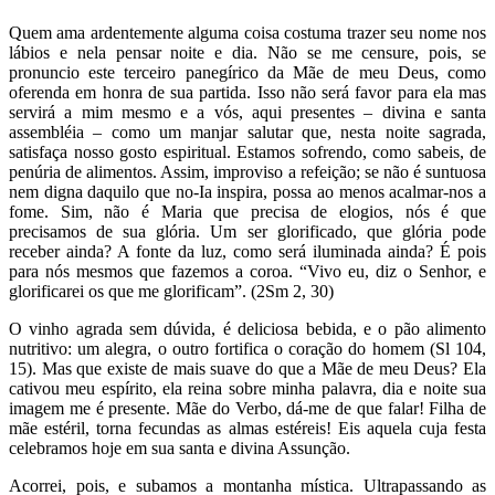
Quem ama ardentemente alguma coisa costuma trazer seu nome nos
lábios e nela pensar noite e dia. Não se me censure, pois, se
pronuncio este terceiro panegírico da Mãe de meu Deus, como
oferenda em honra de sua partida. Isso não será favor para ela mas
servirá a mim mesmo e a vós, aqui presentes – divina e santa
assembléia – como um manjar salutar que, nesta noite sagrada,
satisfaça nosso gosto espiritual. Estamos sofrendo, como sabeis, de
penúria de alimentos. Assim, improviso a refeição; se não é suntuosa
nem digna daquilo que no-Ia inspira, possa ao menos acalmar-nos a
fome. Sim, não é Maria que precisa de elogios, nós é que
precisamos de sua glória. Um ser glorificado, que glória pode
receber ainda? A fonte da luz, como será iluminada ainda? É pois
para nós mesmos que fazemos a coroa. “Vivo eu, diz o Senhor, e
glorificarei os que me glorificam”. (2Sm 2, 30)
O vinho agrada sem dúvida, é deliciosa bebida, e o pão alimento
nutritivo: um alegra, o outro fortifica o coração do homem (Sl 104,
15). Mas que existe de mais suave do que a Mãe de meu Deus? Ela
cativou meu espírito, ela reina sobre minha palavra, dia e noite sua
imagem me é presente. Mãe do Verbo, dá-me de que falar! Filha de
mãe estéril, torna fecundas as almas estéreis! Eis aquela cuja festa
celebramos hoje em sua santa e divina Assunção.
Acorrei, pois, e subamos a montanha mística. Ultrapassando as