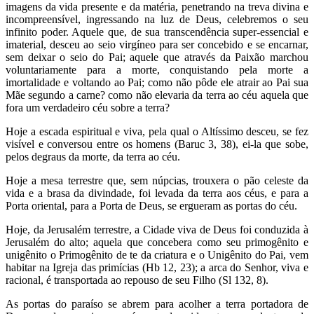
imagens da vida presente e da matéria, penetrando na treva divina e
incompreensível, ingressando na luz de Deus, celebremos o seu
infinito poder. Aquele que, de sua transcendência super-essencial e
imaterial, desceu ao seio virgíneo para ser concebido e se encarnar,
sem deixar o seio do Pai; aquele que através da Paixão marchou
voluntariamente para a morte, conquistando pela morte a
imortalidade e voltando ao Pai; como não pôde ele atrair ao Pai sua
Mãe segundo a carne? como não elevaria da terra ao céu aquela que
fora um verdadeiro céu sobre a terra?
Hoje a escada espiritual e viva, pela qual o Altíssimo desceu, se fez
visível e conversou entre os homens (Baruc 3, 38), ei-la que sobe,
pelos degraus da morte, da terra ao céu.
Hoje a mesa terrestre que, sem núpcias, trouxera o pão celeste da
vida e a brasa da divindade, foi levada da terra aos céus, e para a
Porta oriental, para a Porta de Deus, se ergueram as portas do céu.
Hoje, da Jerusalém terrestre, a Cidade viva de Deus foi conduzida à
Jerusalém do alto; aquela que concebera como seu primogênito e
unigênito o Primogênito de te da criatura e o Unigênito do Pai, vem
habitar na Igreja das primícias (Hb 12, 23); a arca do Senhor, viva e
racional, é transportada ao repouso de seu Filho (Sl 132, 8).
As portas do paraíso se abrem para acolher a terra portadora de