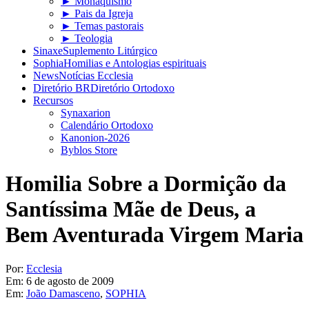
► Monaquismo
► Pais da Igreja
► Temas pastorais
► Teologia
Sinaxe
Suplemento Litúrgico
Sophia
Homilias e Antologias espirituais
News
Notícias Ecclesia
Diretório BR
Diretório Ortodoxo
Recursos
Synaxarion
Calendário Ortodoxo
Kanonion-2026
Byblos Store
Homilia Sobre a Dormição da
Santíssima Mãe de Deus, a
Bem Aventurada Virgem Maria
Por:
Ecclesia
Em:
6 de agosto de 2009
Em:
João Damasceno
,
SOPHIA