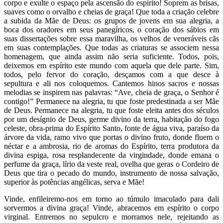
corpo e exulte o espaço pela ascensão do espírito! Soprem as brisas,
suaves como o orvalho e cheias de graça! Que toda a criação celebre
a subida da Mãe de Deus: os grupos de jovens em sua alegria, a
boca dos oradores em seus panegíricos, o coração dos sábios em
suas dissertações sobre essa maravilha, os velhos de veneráveis cãs
em suas contemplações. Que todas as criaturas se associem nessa
homenagem, que ainda assim não seria suficiente. Todos, pois,
deixemos em espírito este mundo com aquela que dele parte. Sim,
todos, pelo fervor do coração, desçamos com a que desce à
sepultura e ali nos coloquemos. Cantemos hinos sacros e nossas
melodias se inspirem nas palavras: “Ave, cheia de graça, o Senhor é
contigo!” Permanece na alegria, tu que foste predestinada a ser Mãe
de Deus. Permanece na alegria, tu que foste eleita antes dos séculos
por um desígnio de Deus, germe divino da terra, habitação do fogo
celeste, obra-prima do Espírito Santo, fonte de água viva, paraíso da
árvore da vida, ramo vivo que portas o divino fruto, donde fluem o
néctar e a ambrosia, rio de aromas do Espírito, terra produtora da
divina espiga, rosa resplandecente da virgindade, donde emana o
perfume da graça, lírio da veste real, ovelha que geras o Cordeiro de
Deus que tira o pecado do mundo, instrumento de nossa salvação,
superior às potências angélicas, serva e Mãe!
Vinde, enfileiremo-nos em torno ao túmulo imaculado para dali
sorvermos a divina graça! Vinde, abracemos em espírito o corpo
virginal. Entremos no sepulcro e morramos nele, rejeitando as