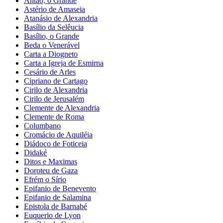
Antão, o Grande
Astério de Amaseia
Atanásio de Alexandria
Basílio da Selêucia
Basílio, o Grande
Beda o Venerável
Carta a Diogneto
Carta a Igreja de Esmirna
Cesário de Arles
Cipriano de Cartago
Cirilo de Alexandria
Cirilo de Jerusalém
Clemente de Alexandria
Clemente de Roma
Columbano
Cromácio de Aquiléia
Diádoco de Foticeia
Didaké
Ditos e Maximas
Doroteu de Gaza
Efrém o Sírio
Epifanio de Benevento
Epifanio de Salamina
Epistola de Barnabé
Euquerio de Lyon