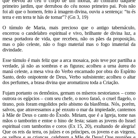
que elevou ao céu o corpo de um mortal, ao contrário daquele
primeiro jardim, que derrubou do céu nosso primeiro pai. Pois não
foi ali que o homem, feito à imagem divina, ouviu a sentença: “tu és
terra e em terra te hás de tornar”? (Gn 3, 19)
O túmulo de Maria, mais precioso que o antigo tabernáculo,
encerrou o candelabro espiritual e vivo, brilhante de divina luz, a
mesa portadora de vida, que recebeu, não os pães da proposição,
mas o pão celeste, não o fogo material mas o fogo imaterial da
divindade.
Esse túmulo é mais feliz que a arca mosaica, pois teve por partilha a
verdade, já não as sombras e as figuras; acolheu a urna áurea do
maná celeste, a mesa viva do Verbo encarnado por obra do Espírito
Santo, dedo onipotente de Deus, Verbo subsistente; acolheu o altar
dos perfumes, a brasa divina que aromatizou toda a Criação.
Fujam portanto os demônios, gemam os míseros nestorianos – como
outrora os egípcios – com seu chefe, o novo faraó, o cruel flagelo, o
tirano, pois foram engolidos pelo abismo da blasfêmia. Nós, porém,
salvos, que atravessamos a pé enxuto o mar da impiedade, cantemos
à Mãe de Deus o canto do Êxodo. Miriam, que é a Igreja, tome nas
mãos o tamborim e entoe o hino de festa; saiam as jovens do Israel
espiritual com tamborins e coros (Ex 15, 20), exultando de alegria!
Que os reis da terra, os juízes e os príncipes, os jovens e as virgens,
os velhos e as crianças, celebrem a Mãe de Deus! Que reuniões e