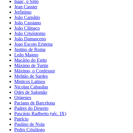
Isaac, o Sírio
Jean Cassier
Jerônimo
João Carpátio
João Cassiano
João Clímaco
João Crisóstomo
João Damasceno
Joao Escoto Erigena
Justino de Roma
Leão Magno
Macário do Egito
Máximo de Turim
Máximo, o Confessor
Melitão de Sardes
Misticos Latinos
Nicolau Cabasilas
Odes de Salomão
Orígenes
Paciano de Barcelona
Padres do Deserto
Pascásio Radberto (séc. IX)
Patrício
Paulino de Nola
Pedro Crisólogo