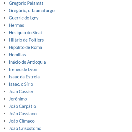
Gregorio Palamàs
Gregório, o Taumaturgo
Guerric de Igny
Hermas
Hesiquio do Sinai
Hilário de Poitiers
Hipólito de Roma
Homilias
Inácio de Antioquia
Ireneu de Lyon
Isaac da Estrela
Isaac, o Sírio
Jean Cassier
Jerônimo
João Carpátio
João Cassiano
João Clímaco
João Crisóstomo