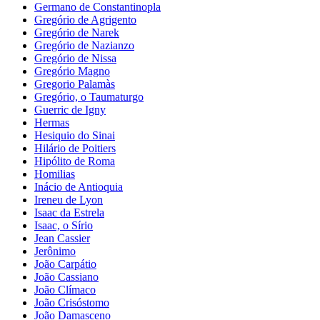
Germano de Constantinopla
Gregório de Agrigento
Gregório de Narek
Gregório de Nazianzo
Gregório de Nissa
Gregório Magno
Gregorio Palamàs
Gregório, o Taumaturgo
Guerric de Igny
Hermas
Hesiquio do Sinai
Hilário de Poitiers
Hipólito de Roma
Homilias
Inácio de Antioquia
Ireneu de Lyon
Isaac da Estrela
Isaac, o Sírio
Jean Cassier
Jerônimo
João Carpátio
João Cassiano
João Clímaco
João Crisóstomo
João Damasceno