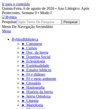
Ir para o conteúdo
Quinta-Feira, 6 de agosto de 2026 • Ano Litúrgico: Após
Pentecostes, Semana 9 • Modo I
Byblos
Pesquisar
Menu De Navegação Secundário
Menu
Byblos
Biblioteca
► Catequese
► Cursos
► Doc. da Igreja
► Doutrina Social
► Eclesiologia
► Espiritualidade
► Estudos bíblicos
► Fé e diálogo
► Fé e meio ambiente
► Glossário
► Hagiografia
► História da Igreja
► Igreja Ortodoxa
► Liturgia
► Mariologia