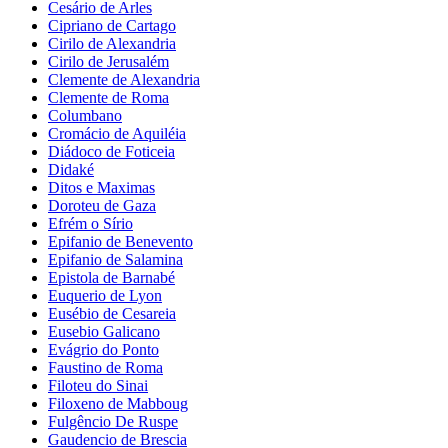
Cesário de Arles
Cipriano de Cartago
Cirilo de Alexandria
Cirilo de Jerusalém
Clemente de Alexandria
Clemente de Roma
Columbano
Cromácio de Aquiléia
Diádoco de Foticeia
Didaké
Ditos e Maximas
Doroteu de Gaza
Efrém o Sírio
Epifanio de Benevento
Epifanio de Salamina
Epistola de Barnabé
Euquerio de Lyon
Eusébio de Cesareia
Eusebio Galicano
Evágrio do Ponto
Faustino de Roma
Filoteu do Sinai
Filoxeno de Mabboug
Fulgêncio De Ruspe
Gaudencio de Brescia