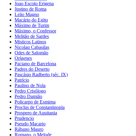
Joao Escoto Erigena
Justino de Roma
Leão Magno
Macário do Egito
Máximo de Turim
Máximo, o Confessor
Melitão de Sardes
Misticos Latinos
Nicolau Cabasilas
Odes de Salomão
Orígenes
Paciano de Barcelona
Padres do Deserto
Pascásio Radberto (séc. IX)
Patrício
Paulino de Nola
Pedro Crisólogo
Pedro Damião
Policarpo de Esmirna
Proclus de Constantinopla
Prospero de Aquitania
Prudencio
Pseudo Macario
Rábano Mauro
Romano, o Melode