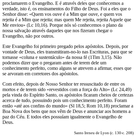
proclamarem o Evangelho. E é através deles que conhecemos a
verdade, isto é, os ensinamentos do Filho de Deus. Foi a eles que o
Senhor disse: «Quem vos ouve é a Mim que ouve, e quem vos
rejeita é a Mim que rejeita; mas quem Me rejeita, rejeita Aquele que
Me enviou» (Lc 10,16). Porque nós só conhecemos o plano da
nossa salvação através daqueles que nos fizeram chegar o
Evangelho, não por outros.
Este Evangelho foi primeiro pregado pelos apóstolos. Depois, por
vontade de Deus, eles transmitiram-no-lo nas Escrituras, para que se
tornasse «coluna e sustentáculo» da nossa fé (1Tim 3,15). Não
podemos dizer que o pregaram antes de terem dele um
conhecimento perfeito, como alguns se atrevem a afirmar, esses que
se arvoram em corretores dos apóstolos.
Com efeito, depois de Nosso Senhor ter ressuscitado de entre os
mortos e de terem sido «revestidos com a força do Alto» (Lc 24,49)
pela vinda do Espírito Santo, os apóstolos ficaram cheios de certezas
acerca de tudo, possuindo pois um conhecimento perfeito. Foram
então «até aos confins do mundo» (Sl 18,5; Rom 10,18) proclamar a
Boa Nova dos bens que nos vêm de Deus e anunciar aos homens a
paz do Céu. E todos eles possuíam igualmente o Evangelho de
Deus.
Santo Ireneu de Lyon (c. 130-c. 208)