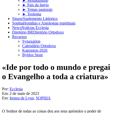
► Monaquismo
► Pais da Igreja
► Temas pastorais
► Teologia
Sinaxe
Suplemento Litúrgico
Sophia
Homilias e Antologias espirituais
News
Notícias Ecclesia
Diretório BR
Diretório Ortodoxo
Recursos
Synaxarion
Calendário Ortodoxo
Kanonion-2026
Byblos Store
«Ide por todo o mundo e pregai
o Evangelho a toda a criatura»
Por:
Ecclesia
Em:
2 de maio de 2023
Em:
Ireneu de Lyon
,
SOPHIA
O Senhor de todas as coisas deu aos seus apóstolos o poder de