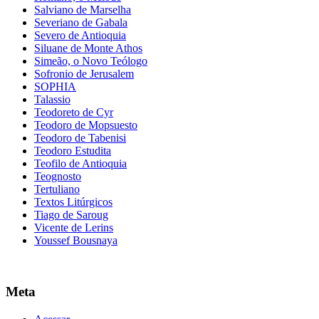
Salviano de Marselha
Severiano de Gabala
Severo de Antioquia
Siluane de Monte Athos
Simeão, o Novo Teólogo
Sofronio de Jerusalem
SOPHIA
Talassio
Teodoreto de Cyr
Teodoro de Mopsuesto
Teodoro de Tabenisi
Teodoro Estudita
Teofilo de Antioquia
Teognosto
Tertuliano
Textos Litúrgicos
Tiago de Saroug
Vicente de Lerins
Youssef Bousnaya
Meta