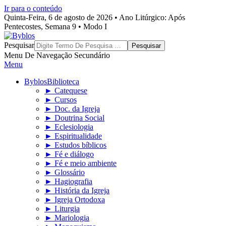
Ir para o conteúdo
Quinta-Feira, 6 de agosto de 2026 • Ano Litúrgico: Após
Pentecostes, Semana 9 • Modo I
Byblos
Pesquisar
Menu De Navegação Secundário
Menu
Byblos
Biblioteca
► Catequese
► Cursos
► Doc. da Igreja
► Doutrina Social
► Eclesiologia
► Espiritualidade
► Estudos bíblicos
► Fé e diálogo
► Fé e meio ambiente
► Glossário
► Hagiografia
► História da Igreja
► Igreja Ortodoxa
► Liturgia
► Mariologia