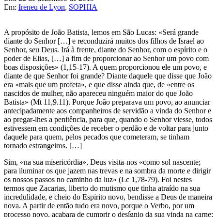
Em:
Ireneu de Lyon
,
SOPHIA
A propósito de João Batista, lemos em São Lucas: «Será grande
diante do Senhor […] e reconduzirá muitos dos filhos de Israel ao
Senhor, seu Deus. Irá à frente, diante do Senhor, com o espírito e o
poder de Elias, […] a fim de proporcionar ao Senhor um povo com
boas disposições» (1,15-17). A quem proporcionou ele um povo, e
diante de que Senhor foi grande? Diante daquele que disse que João
era «mais que um profeta», e que disse ainda que, de «entre os
nascidos de mulher, não apareceu ninguém maior do que João
Batista» (Mt 11,9.11). Porque João preparava um povo, ao anunciar
antecipadamente aos companheiros de servidão a vinda do Senhor e
ao pregar-lhes a penitência, para que, quando o Senhor viesse, todos
estivessem em condições de receber o perdão e de voltar para junto
daquele para quem, pelos pecados que cometeram, se tinham
tornado estrangeiros. […]
Sim, «na sua misericórdia», Deus visita-nos «como sol nascente;
para iluminar os que jazem nas trevas e na sombra da morte e dirigir
os nossos passos no caminho da luz» (Lc 1,78-79). Foi nestes
termos que Zacarias, liberto do mutismo que tinha atraído na sua
incredulidade, e cheio do Espírito novo, bendisse a Deus de maneira
nova. A partir de então tudo era novo, porque o Verbo, por um
processo novo, acabara de cumprir o desígnio da sua vinda na carne: