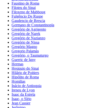
Faustino de Roma
Filoteu do Sinai
Filoxeno de Mabboug
Fulgêncio De Ruspe
Gaudencio de Brescia
Germano de Constantinopla
Gregório de Agrigento
Gregório de Narek
Gregório de Nazianzo
Gregório de Nissa
Gregório Magno
Gregorio Palamàs
Gregório, o Taumaturgo
Guerric de Igny
Hermas
Hesiquio do Sinai
Hilário de Poitiers
Hipólito de Roma
Homilias
Inácio de Antioquia
Ireneu de Lyon
Isaac da Estrela
Isaac, o Sírio
Jean Cassier
Jerônimo