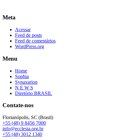
Meta
Acessar
Feed de posts
Feed de comentários
WordPress.org
Menu
Home
Sophia
Synaxarion
N E W S
Diretório BRASIL
Contate-nos
Florianópolis, SC (Brasil)
+55 (48) 9 8456 7000
info@ecclesia.org.br
+55 (48) 3012 1340