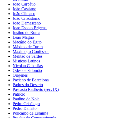
João Carpátio
João Cassiano
João Clímaco
João Crisóstomo
João Damasceno
Joao Escoto Erigena
Justino de Roma
Leão Magno
Macário do Egito
Máximo de Turim
Máximo, o Confessor
Melitão de Sardes
Misticos Latinos
Nicolau Cabasilas
Odes de Salomão
Orígenes
Paciano de Barcelona
Padres do Deserto
Pascásio Radberto (séc. IX)
Patrício
Paulino de Nola
Pedro Crisólogo
Pedro Damião
Policarpo de Esmirna
Proclus de Constantinopla