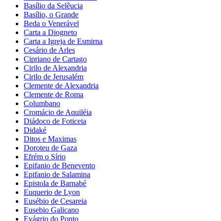
Basílio da Selêucia
Basílio, o Grande
Beda o Venerável
Carta a Diogneto
Carta a Igreja de Esmirna
Cesário de Arles
Cipriano de Cartago
Cirilo de Alexandria
Cirilo de Jerusalém
Clemente de Alexandria
Clemente de Roma
Columbano
Cromácio de Aquiléia
Diádoco de Foticeia
Didaké
Ditos e Maximas
Doroteu de Gaza
Efrém o Sírio
Epifanio de Benevento
Epifanio de Salamina
Epistola de Barnabé
Euquerio de Lyon
Eusébio de Cesareia
Eusebio Galicano
Evágrio do Ponto