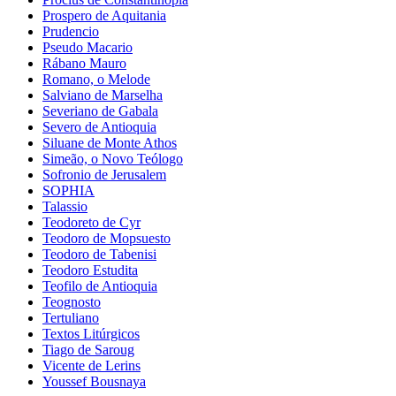
Prospero de Aquitania
Prudencio
Pseudo Macario
Rábano Mauro
Romano, o Melode
Salviano de Marselha
Severiano de Gabala
Severo de Antioquia
Siluane de Monte Athos
Simeão, o Novo Teólogo
Sofronio de Jerusalem
SOPHIA
Talassio
Teodoreto de Cyr
Teodoro de Mopsuesto
Teodoro de Tabenisi
Teodoro Estudita
Teofilo de Antioquia
Teognosto
Tertuliano
Textos Litúrgicos
Tiago de Saroug
Vicente de Lerins
Youssef Bousnaya