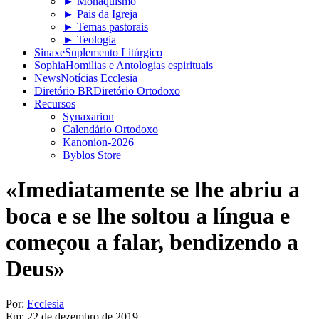
► Monaquismo
► Pais da Igreja
► Temas pastorais
► Teologia
Sinaxe
Suplemento Litúrgico
Sophia
Homilias e Antologias espirituais
News
Notícias Ecclesia
Diretório BR
Diretório Ortodoxo
Recursos
Synaxarion
Calendário Ortodoxo
Kanonion-2026
Byblos Store
«Imediatamente se lhe abriu a
boca e se lhe soltou a língua e
começou a falar, bendizendo a
Deus»
Por:
Ecclesia
Em:
22 de dezembro de 2019