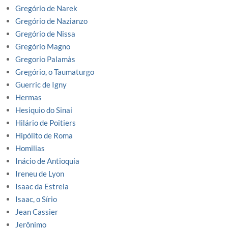
Gregório de Narek
Gregório de Nazianzo
Gregório de Nissa
Gregório Magno
Gregorio Palamàs
Gregório, o Taumaturgo
Guerric de Igny
Hermas
Hesiquio do Sinai
Hilário de Poitiers
Hipólito de Roma
Homilias
Inácio de Antioquia
Ireneu de Lyon
Isaac da Estrela
Isaac, o Sírio
Jean Cassier
Jerônimo