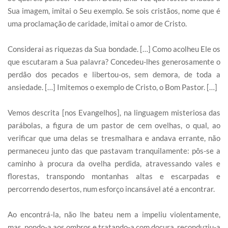
Sua imagem, imitai o Seu exemplo. Se sois cristãos, nome que é
uma proclamação de caridade, imitai o amor de Cristo.
Considerai as riquezas da Sua bondade. […] Como acolheu Ele os
que escutaram a Sua palavra? Concedeu-lhes generosamente o
perdão dos pecados e libertou-os, sem demora, de toda a
ansiedade. […] Imitemos o exemplo de Cristo, o Bom Pastor. […]
Vemos descrita [nos Evangelhos], na linguagem misteriosa das
parábolas, a figura de um pastor de cem ovelhas, o qual, ao
verificar que uma delas se tresmalhara e andava errante, não
permaneceu junto das que pastavam tranquilamente: pôs-se a
caminho à procura da ovelha perdida, atravessando vales e
florestas, transpondo montanhas altas e escarpadas e
percorrendo desertos, num esforço incansável até a encontrar.
Ao encontrá-la, não lhe bateu nem a impeliu violentamente,
mas, pondo-a aos ombros e tratando-a com doçura, reconduziu-a