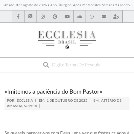
Sábado, 8 de agosto de 2026 • Ano Litúrgico: Após Pentecostes, Semana 9 • Modo I
BYBLOS
«Imitemos a paciência do Bom Pastor»
POR:
ECCLESIA
EM:
1 DE OUTUBRO DE 2025
EM:
ASTÉRIO DE
AMASEIA
,
SOPHIA
Se quereis parecer-vos com Deus, uma vez que fostes criados à