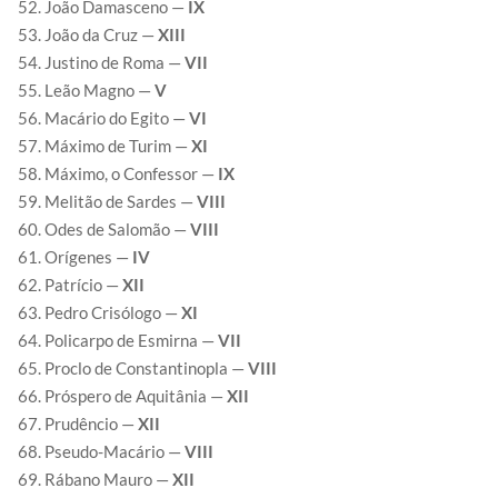
João Damasceno —
IX
João da Cruz —
XIII
Justino de Roma —
VII
Leão Magno —
V
Macário do Egito —
VI
Máximo de Turim —
XI
Máximo, o Confessor —
IX
Melitão de Sardes —
VIII
Odes de Salomão —
VIII
Orígenes —
IV
Patrício —
XII
Pedro Crisólogo —
XI
Policarpo de Esmirna —
VII
Proclo de Constantinopla —
VIII
Próspero de Aquitânia —
XII
Prudêncio —
XII
Pseudo-Macário —
VIII
Rábano Mauro —
XII