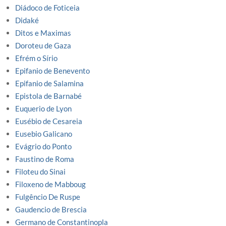
Diádoco de Foticeia
Didaké
Ditos e Maximas
Doroteu de Gaza
Efrém o Sírio
Epifanio de Benevento
Epifanio de Salamina
Epistola de Barnabé
Euquerio de Lyon
Eusébio de Cesareia
Eusebio Galicano
Evágrio do Ponto
Faustino de Roma
Filoteu do Sinai
Filoxeno de Mabboug
Fulgêncio De Ruspe
Gaudencio de Brescia
Germano de Constantinopla