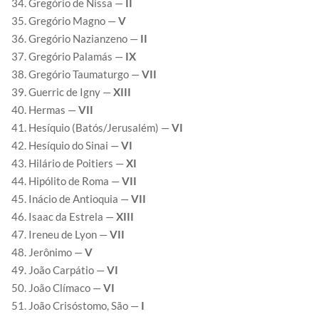
Gregório de Nissa —
II
Gregório Magno —
V
Gregório Nazianzeno —
II
Gregório Palamás —
IX
Gregório Taumaturgo —
VII
Guerric de Igny —
XIII
Hermas —
VII
Hesíquio (Batós/Jerusalém) —
VI
Hesíquio do Sinai —
VI
Hilário de Poitiers —
XI
Hipólito de Roma —
VII
Inácio de Antioquia —
VII
Isaac da Estrela —
XIII
Ireneu de Lyon —
VII
Jerônimo —
V
João Carpátio —
VI
João Clímaco —
VI
João Crisóstomo, São —
I