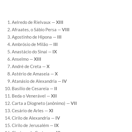
Aelredo de Rielvaux —
XIII
Afraates, o Sábio Persa —
VIII
Agostinho de Hipona —
III
Ambrósio de Milão —
III
Anastácio do Sinai —
IX
Anselmo —
XIII
André de Creta —
X
Astério de Amaseia —
X
Atanásio de Alexandria —
IV
Basílio de Cesareia —
II
Beda o Venerável —
XII
Carta a Diogneto (anônimo) —
VII
Cesário de Arles —
XI
Cirilo de Alexandria —
IV
Cirilo de Jerusalém —
IX