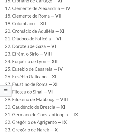
Cipriano de Cartago —
XI
Clemente de Alexandria —
IV
Clemente de Roma —
VII
Columbano —
XII
Cromácio de Aquiléia —
XI
Diádoco de Foticéia —
VI
Doroteu de Gaza —
VI
Efrém, o Sírio —
VIII
Euquério de Lyon —
XII
Eusébio de Cesareia —
IV
Eusébio Galicano —
XI
Faustino de Roma —
XI
Filoteu do Sinai —
VI
Filoxeno de Mabboug —
VIII
Gaudêncio de Brescia —
XI
Germano de Constantinopla —
IX
Gregório de Agrigento —
IX
Gregório de Narek —
X