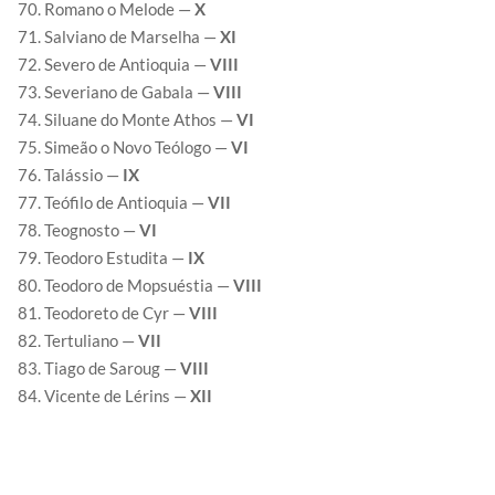
Romano o Melode —
X
Salviano de Marselha —
XI
Severo de Antioquia —
VIII
Severiano de Gabala —
VIII
Siluane do Monte Athos —
VI
Simeão o Novo Teólogo —
VI
Talássio —
IX
Teófilo de Antioquia —
VII
Teognosto —
VI
Teodoro Estudita —
IX
Teodoro de Mopsuéstia —
VIII
Teodoreto de Cyr —
VIII
Tertuliano —
VII
Tiago de Saroug —
VIII
Vicente de Lérins —
XII