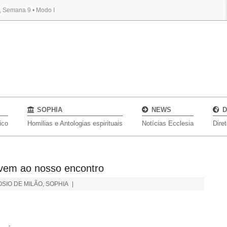
s, Semana 9 • Modo I
BYBLOS
SOPHIA
NEWS
D
ico
Homilias e Antologias espirituais
Notícias Ecclesia
Dire
 vem ao nosso encontro
SIO DE MILÃO
,
SOPHIA