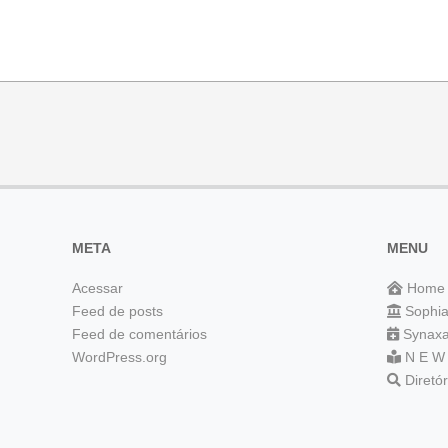
META
MENU
Acessar
Home
Feed de posts
Sophi
Feed de comentários
Synaxa
WordPress.org
N E W
Diretó