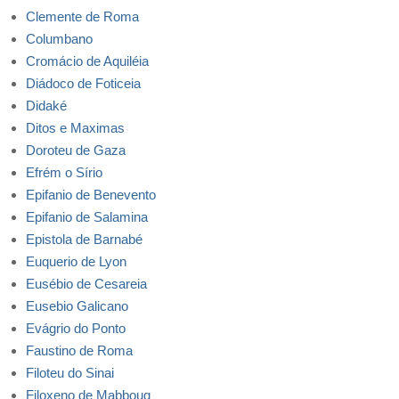
Clemente de Roma
Columbano
Cromácio de Aquiléia
Diádoco de Foticeia
Didaké
Ditos e Maximas
Doroteu de Gaza
Efrém o Sírio
Epifanio de Benevento
Epifanio de Salamina
Epistola de Barnabé
Euquerio de Lyon
Eusébio de Cesareia
Eusebio Galicano
Evágrio do Ponto
Faustino de Roma
Filoteu do Sinai
Filoxeno de Mabboug