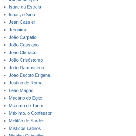
Isaac da Estrela
Isaac, o Sírio
Jean Cassier
Jerônimo
João Carpátio
João Cassiano
João Clímaco
João Crisóstomo
João Damasceno
Joao Escoto Erigena
Justino de Roma
Leão Magno
Macário do Egito
Máximo de Turim
Máximo, o Confessor
Melitão de Sardes
Misticos Latinos
Nicolau Cabasilas