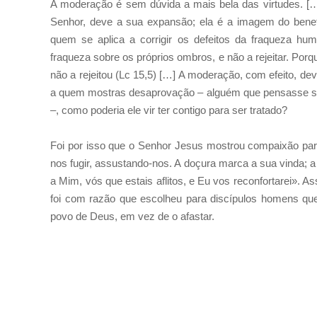
A moderação é sem dúvida a mais bela das virtudes. […]
Senhor, deve a sua expansão; ela é a imagem do benef
quem se aplica a corrigir os defeitos da fraqueza hu
fraqueza sobre os próprios ombros, e não a rejeitar. Porq
não a rejeitou (Lc 15,5) […] A moderação, com efeito, d
a quem mostras desaprovação – alguém que pensasse se
–, como poderia ele vir ter contigo para ser tratado?
Foi por isso que o Senhor Jesus mostrou compaixão par
nos fugir, assustando-nos. A doçura marca a sua vinda; a
a Mim, vós que estais aflitos, e Eu vos reconfortarei». As
foi com razão que escolheu para discípulos homens que,
povo de Deus, em vez de o afastar.