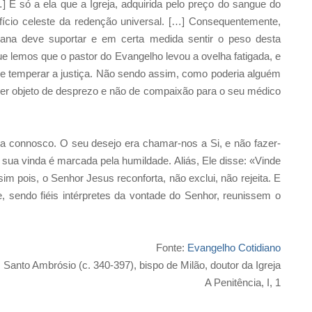
 É só a ela que a Igreja, adquirida pelo preço do sangue do
ício celeste da redenção universal. […] Consequentemente,
mana deve suportar e em certa medida sentir o peso desta
ue lemos que o pastor do Evangelho levou a ovelha fatigada, e
eve temperar a justiça. Não sendo assim, como poderia alguém
r objeto de desprezo e não de compaixão para o seu médico
a connosco. O seu desejo era chamar-nos a Si, e não fazer-
 sua vinda é marcada pela humildade. Aliás, Ele disse: «Vinde
sim pois, o Senhor Jesus reconforta, não exclui, não rejeita. E
 sendo fiéis intérpretes da vontade do Senhor, reunissem o
Fonte:
Evangelho Cotidiano
Santo Ambrósio (c. 340-397), bispo de Milão, doutor da Igreja
A Penitência, I, 1