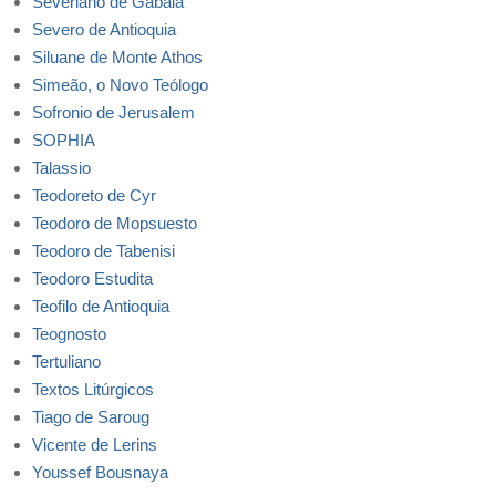
Severiano de Gabala
Severo de Antioquia
Siluane de Monte Athos
Simeão, o Novo Teólogo
Sofronio de Jerusalem
SOPHIA
Talassio
Teodoreto de Cyr
Teodoro de Mopsuesto
Teodoro de Tabenisi
Teodoro Estudita
Teofilo de Antioquia
Teognosto
Tertuliano
Textos Litúrgicos
Tiago de Saroug
Vicente de Lerins
Youssef Bousnaya