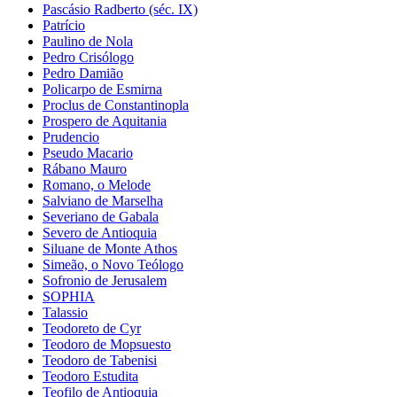
Pascásio Radberto (séc. IX)
Patrício
Paulino de Nola
Pedro Crisólogo
Pedro Damião
Policarpo de Esmirna
Proclus de Constantinopla
Prospero de Aquitania
Prudencio
Pseudo Macario
Rábano Mauro
Romano, o Melode
Salviano de Marselha
Severiano de Gabala
Severo de Antioquia
Siluane de Monte Athos
Simeão, o Novo Teólogo
Sofronio de Jerusalem
SOPHIA
Talassio
Teodoreto de Cyr
Teodoro de Mopsuesto
Teodoro de Tabenisi
Teodoro Estudita
Teofilo de Antioquia