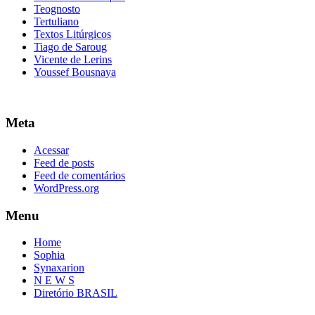
Teognosto
Tertuliano
Textos Litúrgicos
Tiago de Saroug
Vicente de Lerins
Youssef Bousnaya
Meta
Acessar
Feed de posts
Feed de comentários
WordPress.org
Menu
Home
Sophia
Synaxarion
N E W S
Diretório BRASIL