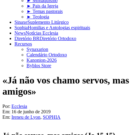
► Monaquismo
► Pais da Igreja
► Temas pastorais
► Teologia
Sinaxe
Suplemento Litúrgico
Sophia
Homilias e Antologias espirituais
News
Notícias Ecclesia
Diretório BR
Diretório Ortodoxo
Recursos
Synaxarion
Calendário Ortodoxo
Kanonion-2026
Byblos Store
«Já não vos chamo servos, mas
amigos»
Por:
Ecclesia
Em:
16 de junho de 2019
Em:
Ireneu de Lyon
,
SOPHIA