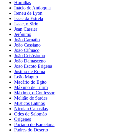
Homilias
Inácio de Antioquia
Ireneu de Lyon
Isaac da Estrela
Isaac, o Sírio
Jean Cassier
Jerônimo
João Carpátio
João Cassiano
João Clímaco
João Crisóstomo
João Damasceno
Joao Escoto Erigena
Justino de Roma
Leão Magno
Macário do Egito
Máximo de Turim
Máximo, o Confessor
Melitão de Sardes
Misticos Latinos
Nicolau Cabasilas
Odes de Salomão
Orígenes
Paciano de Barcelona
Padres do Deserto