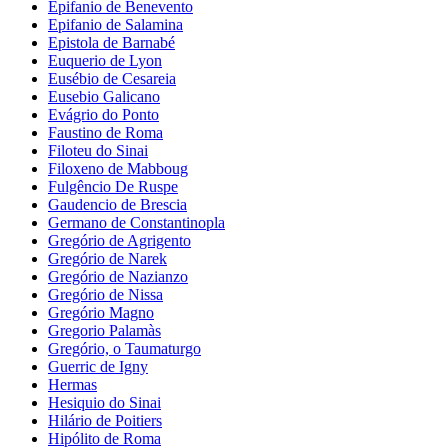
Epifanio de Benevento
Epifanio de Salamina
Epistola de Barnabé
Euquerio de Lyon
Eusébio de Cesareia
Eusebio Galicano
Evágrio do Ponto
Faustino de Roma
Filoteu do Sinai
Filoxeno de Mabboug
Fulgêncio De Ruspe
Gaudencio de Brescia
Germano de Constantinopla
Gregório de Agrigento
Gregório de Narek
Gregório de Nazianzo
Gregório de Nissa
Gregório Magno
Gregorio Palamàs
Gregório, o Taumaturgo
Guerric de Igny
Hermas
Hesiquio do Sinai
Hilário de Poitiers
Hipólito de Roma