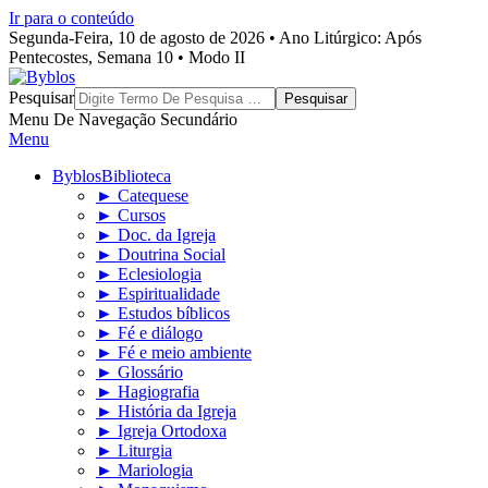
Ir para o conteúdo
Segunda-Feira, 10 de agosto de 2026 • Ano Litúrgico: Após
Pentecostes, Semana 10 • Modo II
Byblos
Pesquisar
Menu De Navegação Secundário
Menu
Byblos
Biblioteca
► Catequese
► Cursos
► Doc. da Igreja
► Doutrina Social
► Eclesiologia
► Espiritualidade
► Estudos bíblicos
► Fé e diálogo
► Fé e meio ambiente
► Glossário
► Hagiografia
► História da Igreja
► Igreja Ortodoxa
► Liturgia
► Mariologia