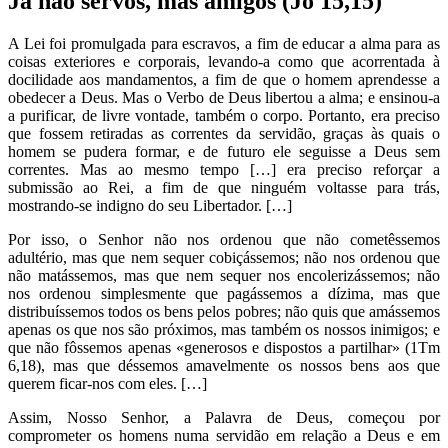
Já não servos, mas amigos (Jo 15,15)
A Lei foi promulgada para escravos, a fim de educar a alma para as
coisas exteriores e corporais, levando-a como que acorrentada à
docilidade aos mandamentos, a fim de que o homem aprendesse a
obedecer a Deus. Mas o Verbo de Deus libertou a alma; e ensinou-a
a purificar, de livre vontade, também o corpo. Portanto, era preciso
que fossem retiradas as correntes da servidão, graças às quais o
homem se pudera formar, e de futuro ele seguisse a Deus sem
correntes. Mas ao mesmo tempo […] era preciso reforçar a
submissão ao Rei, a fim de que ninguém voltasse para trás,
mostrando-se indigno do seu Libertador. […]
Por isso, o Senhor não nos ordenou que não cometêssemos
adultério, mas que nem sequer cobiçássemos; não nos ordenou que
não matássemos, mas que nem sequer nos encolerizássemos; não
nos ordenou simplesmente que pagássemos a dízima, mas que
distribuíssemos todos os bens pelos pobres; não quis que amássemos
apenas os que nos são próximos, mas também os nossos inimigos; e
que não fôssemos apenas «generosos e dispostos a partilhar» (1Tm
6,18), mas que déssemos amavelmente os nossos bens aos que
querem ficar-nos com eles. […]
Assim, Nosso Senhor, a Palavra de Deus, começou por
comprometer os homens numa servidão em relação a Deus e em