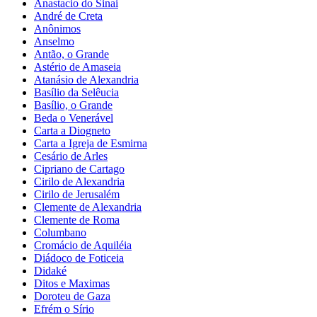
Anastacio do Sinai
André de Creta
Anônimos
Anselmo
Antão, o Grande
Astério de Amaseia
Atanásio de Alexandria
Basílio da Selêucia
Basílio, o Grande
Beda o Venerável
Carta a Diogneto
Carta a Igreja de Esmirna
Cesário de Arles
Cipriano de Cartago
Cirilo de Alexandria
Cirilo de Jerusalém
Clemente de Alexandria
Clemente de Roma
Columbano
Cromácio de Aquiléia
Diádoco de Foticeia
Didaké
Ditos e Maximas
Doroteu de Gaza
Efrém o Sírio