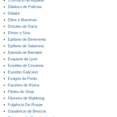
Cromácio de Aquiléia
Diádoco de Foticeia
Didaké
Ditos e Maximas
Doroteu de Gaza
Efrém o Sírio
Epifanio de Benevento
Epifanio de Salamina
Epistola de Barnabé
Euquerio de Lyon
Eusébio de Cesareia
Eusebio Galicano
Evágrio do Ponto
Faustino de Roma
Filoteu do Sinai
Filoxeno de Mabboug
Fulgêncio De Ruspe
Gaudencio de Brescia