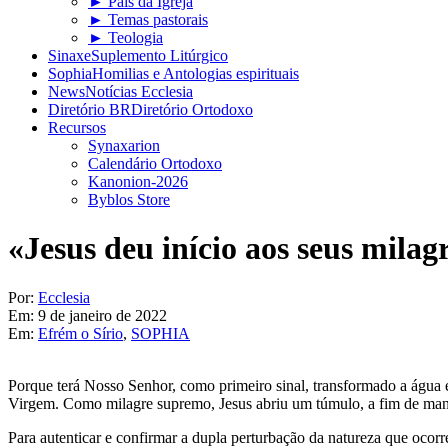
► Pais da Igreja
► Temas pastorais
► Teologia
Sinaxe
Suplemento Litúrgico
Sophia
Homilias e Antologias espirituais
News
Notícias Ecclesia
Diretório BR
Diretório Ortodoxo
Recursos
Synaxarion
Calendário Ortodoxo
Kanonion-2026
Byblos Store
«Jesus deu início aos seus milag
Por:
Ecclesia
Em:
9 de janeiro de 2022
Em:
Efrém o Sírio
,
SOPHIA
Porque terá Nosso Senhor, como primeiro sinal, transformado a água 
Virgem. Como milagre supremo, Jesus abriu um túmulo, a fim de manif
Para autenticar e confirmar a dupla perturbação da natureza que ocorr