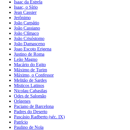
Isaac da Estrela
Isaac, o Sírio
Jean Cassier
Jerônimo
João Carpátio
João Cassiano
João Clímaco
João Crisóstomo
João Damasceno
Joao Escoto Erigena
Justino de Roma
Leão Magno
Macário do Egito
Máximo de Turim
Máximo, o Confessor
Melitão de Sardes
Misticos Latinos
Nicolau Cabasilas
Odes de Salomão
Orígenes
Paciano de Barcelona
Padres do Deserto
Pascásio Radberto (séc. IX)
Patrício
Paulino de Nola