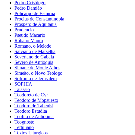
Pedro Crisólogo
Pedro Damião
Policarpo de Esmirna
Proclus de Constantinopla
Prospero de Aquitania
Prudencio
Pseudo Macario
Rábano Mauro
Romano, o Melode
Salviano de Marselha
Severiano de Gabala
Severo de Antioquia
Siluane de Monte Athos
Simeão, o Novo Teólogo
Sofronio de Jerusalem
SOPHIA
Talassio
Teodoreto de Cyr
Teodoro de Mopsuesto
Teodoro de Tabenisi
Teodoro Estudita
Teofilo de Antioquia
Teognosto
Tertuliano
Textos Litúrgicos