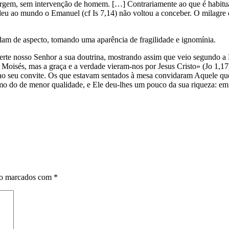
rgem, sem intervenção de homem. […] Contrariamente ao que é habitua
eu ao mundo o Emanuel (cf Is 7,14) não voltou a conceber. O milagre da
dam de aspecto, tomando uma aparência de fragilidade e ignomínia.
 verte nosso Senhor a sua doutrina, mostrando assim que veio segundo a 
 Moisés, mas a graça e a verdade vieram-nos por Jesus Cristo» (Jo 1
 ao seu convite. Os que estavam sentados à mesa convidaram Aquele qu
o do de menor qualidade, e Ele deu-lhes um pouco da sua riqueza: em r
ão marcados com
*