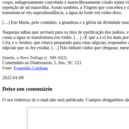
corpo, milagrosamente concebido e maravilhosamente criado numa vi
repetição de tal maravilha. Assim também, a Virgem que concebeu e d
transmuta-se em superabundância, a água da fonte em vinho doce.
[…] Em Maria, pelo contrário, a grandeza e a glória da divindade mu
Naquelas talhas que serviam para os ritos de purificação dos judeus,
como a água se transformou em vinho. […] «É que a Lei foi dada por
Céu; e o Senhor, que estava preparado para estas núpcias, respondeu
núpcias que os fez exultar. […] Não tinham vinho que chegasse, mesm
Simeão, o Novo Teólogo (c. 949-1022),
Comentário ao Diatessaron, 5, 6ss.; SC 121
Fonte:
Evangelho Cotidiano
2022-01-09
Deixe um comentário
O seu endereço de e-mail não será publicado.
Campos obrigatórios s