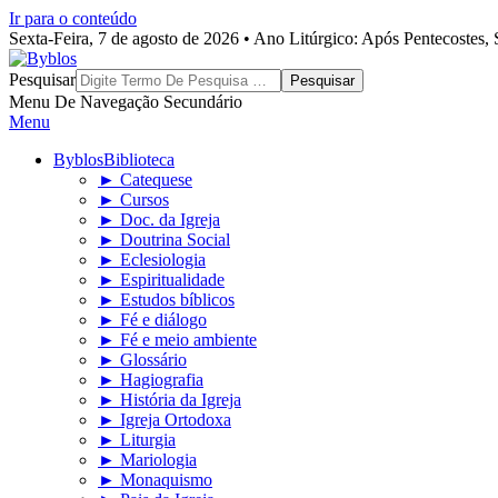
Ir para o conteúdo
Sexta-Feira, 7 de agosto de 2026 • Ano Litúrgico: Após Pentecostes
Byblos
Pesquisar
Menu De Navegação Secundário
Menu
Byblos
Biblioteca
► Catequese
► Cursos
► Doc. da Igreja
► Doutrina Social
► Eclesiologia
► Espiritualidade
► Estudos bíblicos
► Fé e diálogo
► Fé e meio ambiente
► Glossário
► Hagiografia
► História da Igreja
► Igreja Ortodoxa
► Liturgia
► Mariologia
► Monaquismo