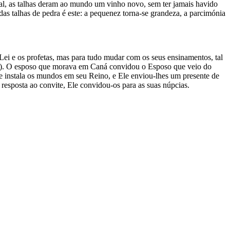
l, as talhas deram ao mundo um vinho novo, sem ter jamais havido
s talhas de pedra é este: a pequenez torna-se grandeza, a parcimónia
Lei e os profetas, mas para tudo mudar com os seus ensinamentos, tal
,17). O esposo que morava em Caná convidou o Esposo que veio do
e instala os mundos em seu Reino, e Ele enviou-lhes um presente de
esposta ao convite, Ele convidou-os para as suas núpcias.