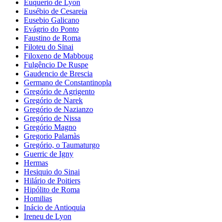
Euquerio de Lyon
Eusébio de Cesareia
Eusebio Galicano
Evágrio do Ponto
Faustino de Roma
Filoteu do Sinai
Filoxeno de Mabboug
Fulgêncio De Ruspe
Gaudencio de Brescia
Germano de Constantinopla
Gregório de Agrigento
Gregório de Narek
Gregório de Nazianzo
Gregório de Nissa
Gregório Magno
Gregorio Palamàs
Gregório, o Taumaturgo
Guerric de Igny
Hermas
Hesiquio do Sinai
Hilário de Poitiers
Hipólito de Roma
Homilias
Inácio de Antioquia
Ireneu de Lyon