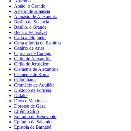
Anselmo
Antão, o Grande
Astério de Amaseia
Atanásio de Alexandria
Basílio da Selêucia
Basílio, o Grande
Beda o Venerável
Carta a Diogneto
Carta a Igreja de Esmirna
Cesário de Arles
Cipriano de Cartago
Cirilo de Alexandria
Cirilo de Jerusalém
Clemente de Alexandria
Clemente de Roma
Columbano
Cromácio de Aquiléia
Diádoco de Foticeia
Didaké
Ditos e Maximas
Doroteu de Gaza
Efrém o Sírio
Epifanio de Benevento
Epifanio de Salamina
Epistola de Barnabé