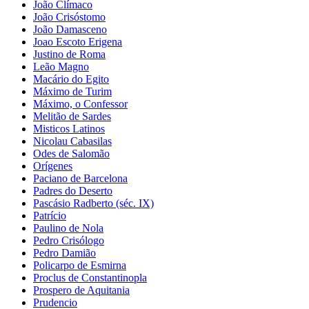
João Clímaco
João Crisóstomo
João Damasceno
Joao Escoto Erigena
Justino de Roma
Leão Magno
Macário do Egito
Máximo de Turim
Máximo, o Confessor
Melitão de Sardes
Misticos Latinos
Nicolau Cabasilas
Odes de Salomão
Orígenes
Paciano de Barcelona
Padres do Deserto
Pascásio Radberto (séc. IX)
Patrício
Paulino de Nola
Pedro Crisólogo
Pedro Damião
Policarpo de Esmirna
Proclus de Constantinopla
Prospero de Aquitania
Prudencio