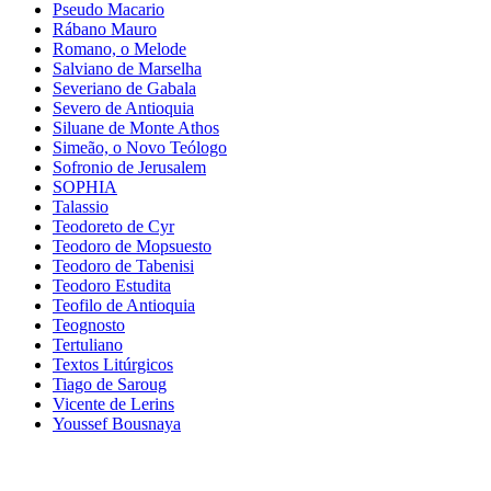
Pseudo Macario
Rábano Mauro
Romano, o Melode
Salviano de Marselha
Severiano de Gabala
Severo de Antioquia
Siluane de Monte Athos
Simeão, o Novo Teólogo
Sofronio de Jerusalem
SOPHIA
Talassio
Teodoreto de Cyr
Teodoro de Mopsuesto
Teodoro de Tabenisi
Teodoro Estudita
Teofilo de Antioquia
Teognosto
Tertuliano
Textos Litúrgicos
Tiago de Saroug
Vicente de Lerins
Youssef Bousnaya