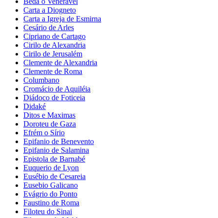
Beda o Venerável
Carta a Diogneto
Carta a Igreja de Esmirna
Cesário de Arles
Cipriano de Cartago
Cirilo de Alexandria
Cirilo de Jerusalém
Clemente de Alexandria
Clemente de Roma
Columbano
Cromácio de Aquiléia
Diádoco de Foticeia
Didaké
Ditos e Maximas
Doroteu de Gaza
Efrém o Sírio
Epifanio de Benevento
Epifanio de Salamina
Epistola de Barnabé
Euquerio de Lyon
Eusébio de Cesareia
Eusebio Galicano
Evágrio do Ponto
Faustino de Roma
Filoteu do Sinai