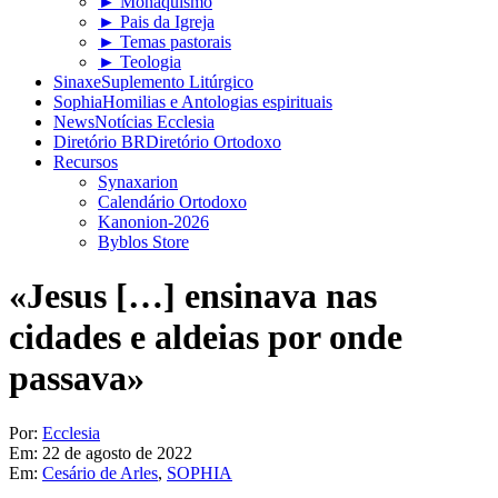
► Monaquismo
► Pais da Igreja
► Temas pastorais
► Teologia
Sinaxe
Suplemento Litúrgico
Sophia
Homilias e Antologias espirituais
News
Notícias Ecclesia
Diretório BR
Diretório Ortodoxo
Recursos
Synaxarion
Calendário Ortodoxo
Kanonion-2026
Byblos Store
«Jesus […] ensinava nas
cidades e aldeias por onde
passava»
Por:
Ecclesia
Em:
22 de agosto de 2022
Em:
Cesário de Arles
,
SOPHIA