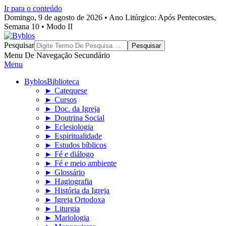
Ir para o conteúdo
Domingo, 9 de agosto de 2026 • Ano Litúrgico: Após Pentecostes,
Semana 10 • Modo II
Byblos
Pesquisar
Menu De Navegação Secundário
Menu
Byblos
Biblioteca
► Catequese
► Cursos
► Doc. da Igreja
► Doutrina Social
► Eclesiologia
► Espiritualidade
► Estudos bíblicos
► Fé e diálogo
► Fé e meio ambiente
► Glossário
► Hagiografia
► História da Igreja
► Igreja Ortodoxa
► Liturgia
► Mariologia