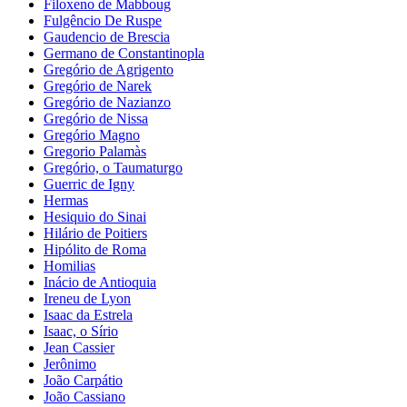
Filoxeno de Mabboug
Fulgêncio De Ruspe
Gaudencio de Brescia
Germano de Constantinopla
Gregório de Agrigento
Gregório de Narek
Gregório de Nazianzo
Gregório de Nissa
Gregório Magno
Gregorio Palamàs
Gregório, o Taumaturgo
Guerric de Igny
Hermas
Hesiquio do Sinai
Hilário de Poitiers
Hipólito de Roma
Homilias
Inácio de Antioquia
Ireneu de Lyon
Isaac da Estrela
Isaac, o Sírio
Jean Cassier
Jerônimo
João Carpátio
João Cassiano