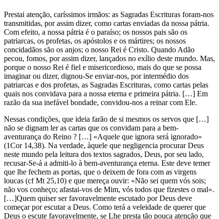
Prestai atenção, caríssimos irmãos: as Sagradas Escrituras foram-nos
transmitidas, por assim dizer, como cartas enviadas da nossa pátria.
Com efeito, a nossa pátria é o paraíso; os nossos pais são os
patriarcas, os profetas, os apóstolos e os mártires; os nossos
concidadãos são os anjos; o nosso Rei é Cristo. Quando Adão
pecou, fomos, por assim dizer, lançados no exílio deste mundo. Mas,
porque o nosso Rei é fiel e misericordioso, mais do que se possa
imaginar ou dizer, dignou-Se enviar-nos, por intermédio dos
patriarcas e dos profetas, as Sagradas Escrituras, como cartas pelas
quais nos convidava para a nossa eterna e primeira pátria. […] Em
razão da sua inefável bondade, convidou-nos a reinar com Ele.
Nessas condições, que ideia farão de si mesmos os servos que […]
não se dignam ler as cartas que os convidam para a bem-
aventurança do Reino ? […] «Aquele que ignora será ignorado»
(1Cor 14,38). Na verdade, àquele que negligencia procurar Deus
neste mundo pela leitura dos textos sagrados, Deus, por seu lado,
recusar-Se-á a admiti-lo à bem-aventurança eterna. Este deve temer
que lhe fechem as portas, que o deixem de fora com as virgens
loucas (cf Mt 25,10) e que mereça ouvir: «Não sei quem vós sois;
não vos conheço; afastai-vos de Mim, vós todos que fizestes o mal».
[…]Quem quiser ser favoravelmente escutado por Deus deve
começar por escutar a Deus. Como terá a veleidade de querer que
Deus o escute favoravelmente, se Lhe presta tão pouca atenção que