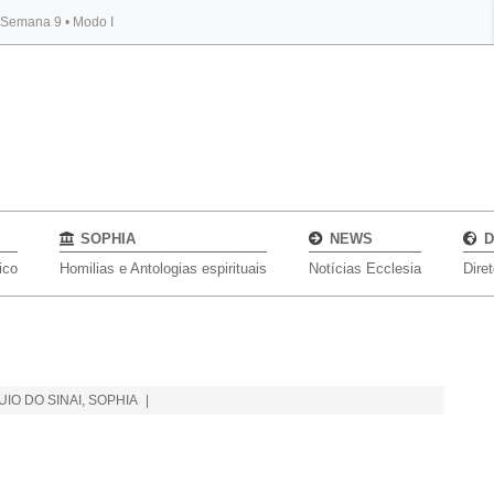
, Semana 9 • Modo I
BYBLOS
SOPHIA
NEWS
D
ico
Homilias e Antologias espirituais
Notícias Ecclesia
Dire
UIO DO SINAI
,
SOPHIA