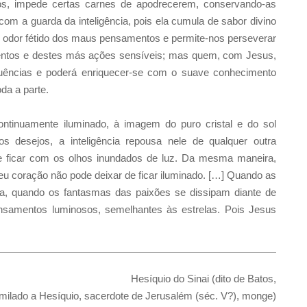
os, impede certas carnes de apodrecerem, conservando-as
m a guarda da inteligência, pois ela cumula de sabor divino
o odor fétido dos maus pensamentos e permite-nos perseverar
tos e destes más ações sensíveis; mas quem, com Jesus,
quências e poderá enriquecer-se com o suave conhecimento
da a parte.
ontinuamente iluminado, à imagem do puro cristal e do sol
os desejos, a inteligência repousa nele de qualquer outra
e ficar com os olhos inundados de luz. Da mesma maneira,
 coração não pode deixar de ficar iluminado. […] Quando as
a, quando os fantasmas das paixões se dissipam diante de
nsamentos luminosos, semelhantes às estrelas. Pois Jesus
Hesíquio do Sinai (dito de Batos,
milado a Hesíquio, sacerdote de Jerusalém (séc. V?), monge)