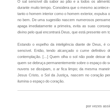
O sal sensível dá sabor ao pão e a todos os aliment
durante muito tempo. Considera que o mesmo acontece co
tanto o homem interior como o homem exterior, expulsa 
no bem. De uma sugestão nascem numerosos pensamen
apaga imediatamente a primeira, evita as suas conse
divino pelo qual encontrará Deus, que está presente em to
Estando o espelho da inteligência diante de Deus, é c
sensível. Então, tendo alcançado o cume definitivo d
contemplação. […] Quem olha o sol não pode deixar d
quem se debruça permanentemente sobre o espaço do seu
nuvens se dissipam, o ar fica limpo; da mesma maneir
Jesus Cristo, o Sol da Justiça, nascem no coração pe
ilumina o espaço do coração.
por vezes assi