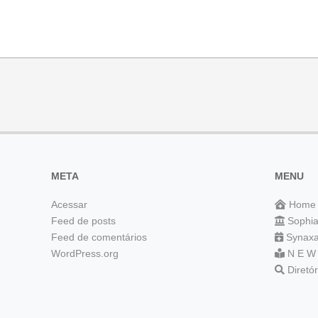
META
MENU
Acessar
Home
Feed de posts
Sophi
Feed de comentários
Synaxa
WordPress.org
N E W
Diretó