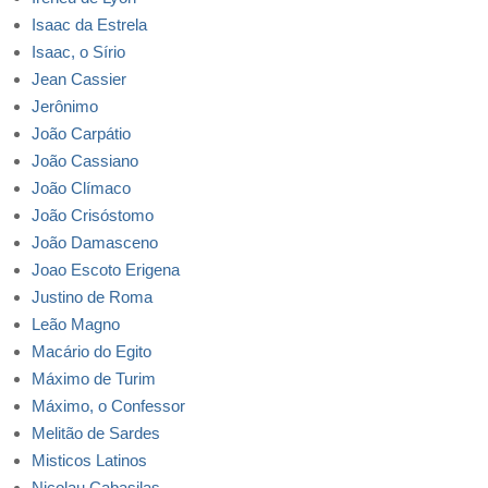
Isaac da Estrela
Isaac, o Sírio
Jean Cassier
Jerônimo
João Carpátio
João Cassiano
João Clímaco
João Crisóstomo
João Damasceno
Joao Escoto Erigena
Justino de Roma
Leão Magno
Macário do Egito
Máximo de Turim
Máximo, o Confessor
Melitão de Sardes
Misticos Latinos
Nicolau Cabasilas