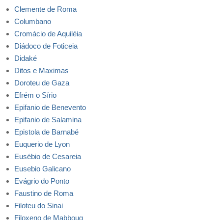
Clemente de Roma
Columbano
Cromácio de Aquiléia
Diádoco de Foticeia
Didaké
Ditos e Maximas
Doroteu de Gaza
Efrém o Sírio
Epifanio de Benevento
Epifanio de Salamina
Epistola de Barnabé
Euquerio de Lyon
Eusébio de Cesareia
Eusebio Galicano
Evágrio do Ponto
Faustino de Roma
Filoteu do Sinai
Filoxeno de Mabboug