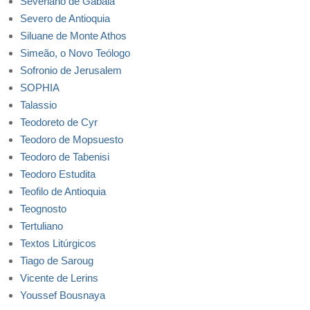
Severiano de Gabala
Severo de Antioquia
Siluane de Monte Athos
Simeão, o Novo Teólogo
Sofronio de Jerusalem
SOPHIA
Talassio
Teodoreto de Cyr
Teodoro de Mopsuesto
Teodoro de Tabenisi
Teodoro Estudita
Teofilo de Antioquia
Teognosto
Tertuliano
Textos Litúrgicos
Tiago de Saroug
Vicente de Lerins
Youssef Bousnaya