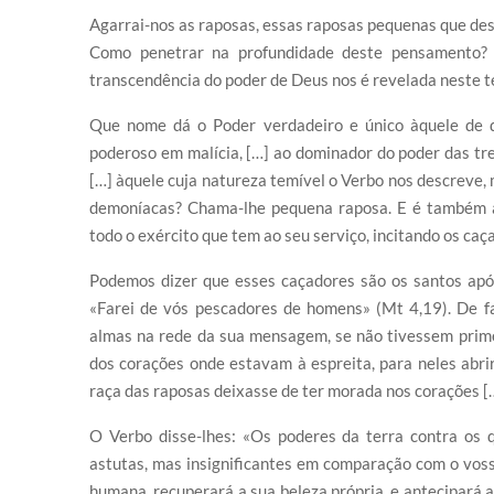
Agarrai-nos as raposas, essas raposas pequenas que dest
Como penetrar na profundidade deste pensamento? 
transcendência do poder de Deus nos é revelada neste t
Que nome dá o Poder verdadeiro e único àquele de q
poderoso em malícia, […] ao dominador do poder das trev
[…] àquele cuja natureza temível o Verbo nos descreve, 
demoníacas? Chama-lhe pequena raposa. E é também as
todo o exército que tem ao seu serviço, incitando os caça
Podemos dizer que esses caçadores são os santos após
«Farei de vós pescadores de homens» (Mt 4,19). De f
almas na rede da sua mensagem, se não tivessem prime
dos corações onde estavam à espreita, para neles abrir
raça das raposas deixasse de ter morada nos corações [
O Verbo disse-lhes: «Os poderes da terra contra os
astutas, mas insignificantes em comparação com o vosso
humana, recuperará a sua beleza própria, e antecipará a 