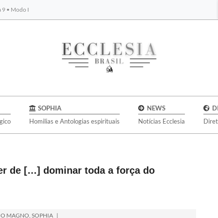
a 9 • Modo I
BYBLOS
SOPHIA
NEWS
D
gico
Homilias e Antologias espirituais
Notícias Ecclesia
Dire
er de […] dominar toda a força do
IO MAGNO
,
SOPHIA