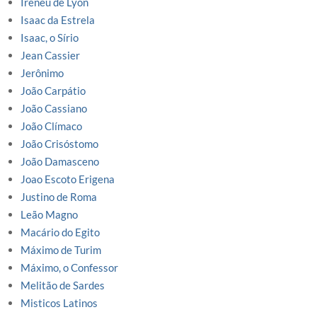
Ireneu de Lyon
Isaac da Estrela
Isaac, o Sírio
Jean Cassier
Jerônimo
João Carpátio
João Cassiano
João Clímaco
João Crisóstomo
João Damasceno
Joao Escoto Erigena
Justino de Roma
Leão Magno
Macário do Egito
Máximo de Turim
Máximo, o Confessor
Melitão de Sardes
Misticos Latinos