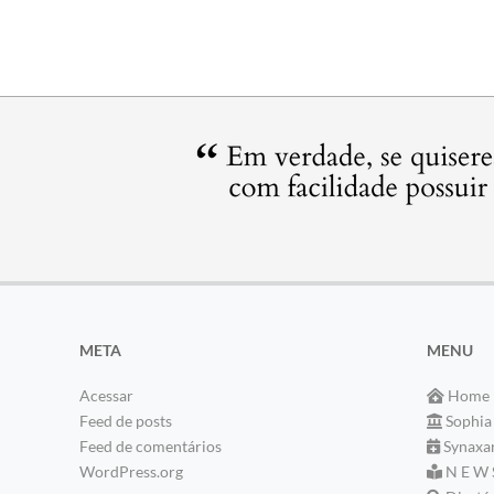
META
MENU
Acessar
Home
Feed de posts
Sophia
Feed de comentários
Synaxa
WordPress.org
N E W 