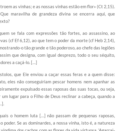
roem as vinhas; e as nossas vinhas estão em flor» (Ct 2,15).
Que maravilha de grandeza divina se encerra aqui, que
exto?
uem se fala com expressões tão fortes, ao assassino, ao
as (cf Ef 6,12), ao que tem o poder da morte (cf Heb 2,14),
mostrando-o tão grande e tão poderoso, ao chefe das legiões
sim que designa, com igual desprezo, todo o seu séquito,
dores a caçá-lo. […]
tolos, que Ele enviou a caçar essas feras e a quem disse:
ato, eles não conseguiriam pescar homens nem apanhar as
iramente expulsado essas raposas das suas tocas, ou seja,
 um lugar para o Filho de Deus reclinar a cabeça, quando a
…].
 quais o homem luta […] não passam de pequenas raposas,
 poder. Se as dominardes, a nossa vinha, isto é, a natureza
vindima dos cachos com as flores da vida virtuosa. ‘Agarrai-