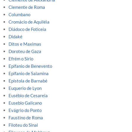
Clemente de Roma
Columbano
Cromácio de Aquiléia
Diádoco de Foticeia
Didaké
Ditos e Maximas
Doroteu de Gaza
Efrém o Sírio
Epifanio de Benevento
Epifanio de Salamina
Epistola de Barnabé
Euquerio de Lyon
Eusébio de Cesareia
Eusebio Galicano
Evágrio do Ponto
Faustino de Roma
Filoteu do Sinai