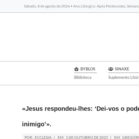
Sábado, 8 de agosto de 2026 • Ano Litúrgico: Após Pentecostes, Seman
BYBLOS
SINAXE
Biblioteca
Suplemento Litúr
«Jesus respondeu-lhes: ‘Dei-vos o pod
inimigo’».
POR:
ECCLESIA
EM:
1 DE OUTUBRO DE 2025
EM:
GREGÓR