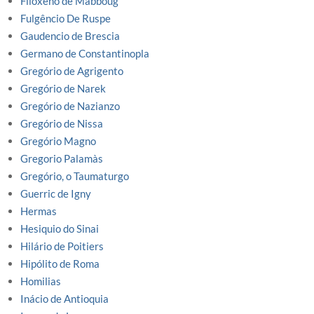
Filoxeno de Mabboug
Fulgêncio De Ruspe
Gaudencio de Brescia
Germano de Constantinopla
Gregório de Agrigento
Gregório de Narek
Gregório de Nazianzo
Gregório de Nissa
Gregório Magno
Gregorio Palamàs
Gregório, o Taumaturgo
Guerric de Igny
Hermas
Hesiquio do Sinai
Hilário de Poitiers
Hipólito de Roma
Homilias
Inácio de Antioquia