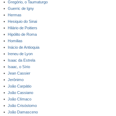
Gregório, o Taumaturgo
Guerric de Igny
Hermas
Hesiquio do Sinai
Hilário de Poitiers
Hipólito de Roma
Homilias
Inácio de Antioquia
Ireneu de Lyon
Isaac da Estrela
Isaac, o Sírio
Jean Cassier
Jerônimo
João Carpátio
João Cassiano
João Clímaco
João Crisóstomo
João Damasceno