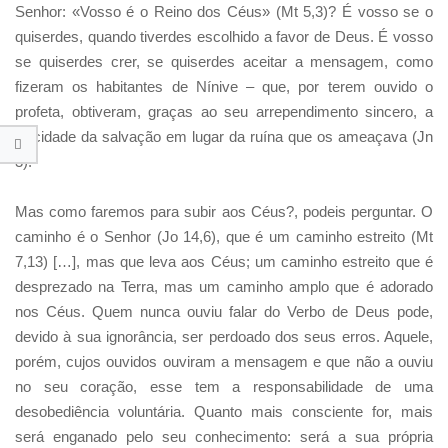
Senhor: «Vosso é o Reino dos Céus» (Mt 5,3)? É vosso se o
quiserdes, quando tiverdes escolhido a favor de Deus. É vosso
se quiserdes crer, se quiserdes aceitar a mensagem, como
fizeram os habitantes de Nínive – que, por terem ouvido o
profeta, obtiveram, graças ao seu arrependimento sincero, a
felicidade da salvação em lugar da ruína que os ameaçava (Jn
3).
Mas como faremos para subir aos Céus?, podeis perguntar. O
caminho é o Senhor (Jo 14,6), que é um caminho estreito (Mt
7,13) […], mas que leva aos Céus; um caminho estreito que é
desprezado na Terra, mas um caminho amplo que é adorado
nos Céus. Quem nunca ouviu falar do Verbo de Deus pode,
devido à sua ignorância, ser perdoado dos seus erros. Aquele,
porém, cujos ouvidos ouviram a mensagem e que não a ouviu
no seu coração, esse tem a responsabilidade de uma
desobediência voluntária. Quanto mais consciente for, mais
será enganado pelo seu conhecimento: será a sua própria