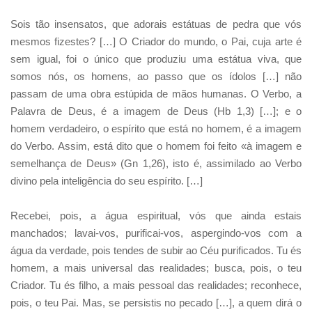
Sois tão insensatos, que adorais estátuas de pedra que vós
mesmos fizestes? […] O Criador do mundo, o Pai, cuja arte é
sem igual, foi o único que produziu uma estátua viva, que
somos nós, os homens, ao passo que os ídolos […] não
passam de uma obra estúpida de mãos humanas. O Verbo, a
Palavra de Deus, é a imagem de Deus (Hb 1,3) […]; e o
homem verdadeiro, o espírito que está no homem, é a imagem
do Verbo. Assim, está dito que o homem foi feito «à imagem e
semelhança de Deus» (Gn 1,26), isto é, assimilado ao Verbo
divino pela inteligência do seu espírito. […]
Recebei, pois, a água espiritual, vós que ainda estais
manchados; lavai-vos, purificai-vos, aspergindo-vos com a
água da verdade, pois tendes de subir ao Céu purificados. Tu és
homem, a mais universal das realidades; busca, pois, o teu
Criador. Tu és filho, a mais pessoal das realidades; reconhece,
pois, o teu Pai. Mas, se persistis no pecado […], a quem dirá o