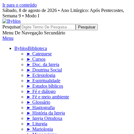
Ir para o conteúdo
Sábado, 8 de agosto de 2026 • Ano Litúrgico: Após Pentecostes,
Semana 9 • Modo I
Byblos
Pesquisar
Menu De Navegação Secundário
Menu
Byblos
Biblioteca
► Catequese
► Cursos
► Doc. da Igreja
► Doutrina Social
► Eclesiologia
► Espiritualidade
► Estudos bíblicos
► Fé e diálogo
► Fé e meio ambiente
► Glossário
► Hagiografia
► História da Igreja
► Igreja Ortodoxa
► Liturgia
► Mariologia