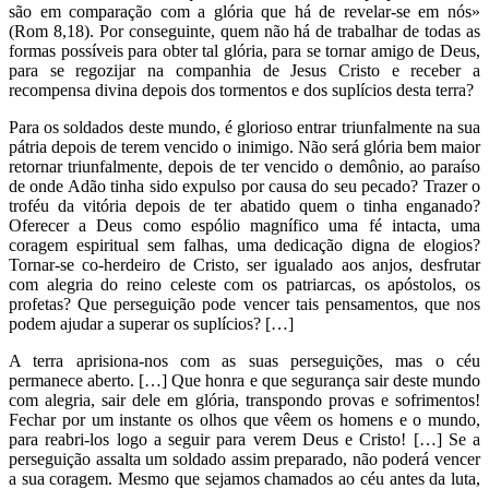
são em comparação com a glória que há de revelar-se em nós»
(Rom 8,18). Por conseguinte, quem não há de trabalhar de todas as
formas possíveis para obter tal glória, para se tornar amigo de Deus,
para se regozijar na companhia de Jesus Cristo e receber a
recompensa divina depois dos tormentos e dos suplícios desta terra?
Para os soldados deste mundo, é glorioso entrar triunfalmente na sua
pátria depois de terem vencido o inimigo. Não será glória bem maior
retornar triunfalmente, depois de ter vencido o demônio, ao paraíso
de onde Adão tinha sido expulso por causa do seu pecado? Trazer o
troféu da vitória depois de ter abatido quem o tinha enganado?
Oferecer a Deus como espólio magnífico uma fé intacta, uma
coragem espiritual sem falhas, uma dedicação digna de elogios?
Tornar-se co-herdeiro de Cristo, ser igualado aos anjos, desfrutar
com alegria do reino celeste com os patriarcas, os apóstolos, os
profetas? Que perseguição pode vencer tais pensamentos, que nos
podem ajudar a superar os suplícios? […]
A terra aprisiona-nos com as suas perseguições, mas o céu
permanece aberto. […] Que honra e que segurança sair deste mundo
com alegria, sair dele em glória, transpondo provas e sofrimentos!
Fechar por um instante os olhos que vêem os homens e o mundo,
para reabri-los logo a seguir para verem Deus e Cristo! […] Se a
perseguição assalta um soldado assim preparado, não poderá vencer
a sua coragem. Mesmo que sejamos chamados ao céu antes da luta,