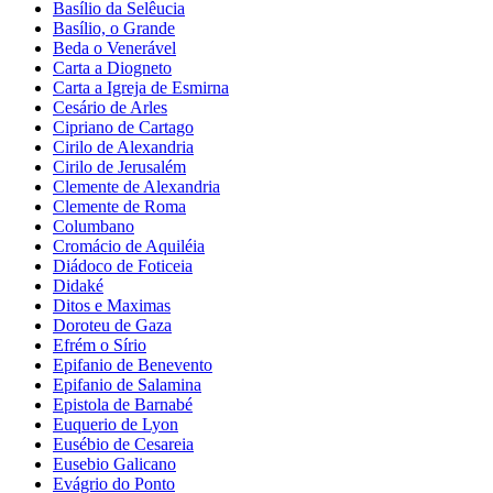
Basílio da Selêucia
Basílio, o Grande
Beda o Venerável
Carta a Diogneto
Carta a Igreja de Esmirna
Cesário de Arles
Cipriano de Cartago
Cirilo de Alexandria
Cirilo de Jerusalém
Clemente de Alexandria
Clemente de Roma
Columbano
Cromácio de Aquiléia
Diádoco de Foticeia
Didaké
Ditos e Maximas
Doroteu de Gaza
Efrém o Sírio
Epifanio de Benevento
Epifanio de Salamina
Epistola de Barnabé
Euquerio de Lyon
Eusébio de Cesareia
Eusebio Galicano
Evágrio do Ponto