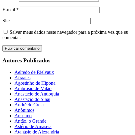
E-mail
*
Site
Salvar meus dados neste navegador para a próxima vez que eu
comentar.
Autores Publicados
Aelredo de Rielvaux
Afraates
Agostinho de Hipona
Ambrosio de Milão
Anastacio de Antioquia
Anastacio do Sinai
André de Creta
Anônimos
Anselmo
Antão, o Grande
Astério de Amaseia
Atanásio de Alexandria