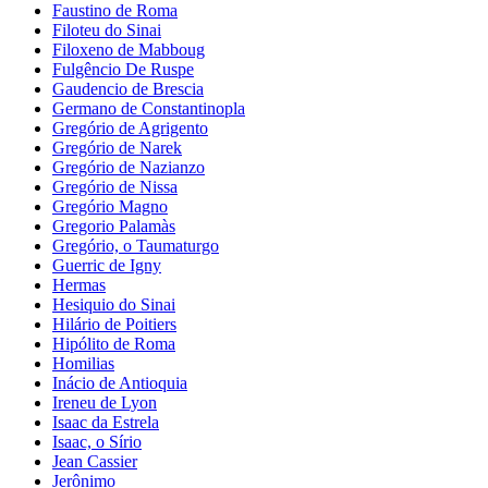
Faustino de Roma
Filoteu do Sinai
Filoxeno de Mabboug
Fulgêncio De Ruspe
Gaudencio de Brescia
Germano de Constantinopla
Gregório de Agrigento
Gregório de Narek
Gregório de Nazianzo
Gregório de Nissa
Gregório Magno
Gregorio Palamàs
Gregório, o Taumaturgo
Guerric de Igny
Hermas
Hesiquio do Sinai
Hilário de Poitiers
Hipólito de Roma
Homilias
Inácio de Antioquia
Ireneu de Lyon
Isaac da Estrela
Isaac, o Sírio
Jean Cassier
Jerônimo