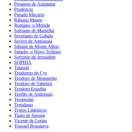
Prospero de Aquitania
Prudencio
Pseudo Macario
Rábano Mauro
Romano, o Melode
Salviano de Marselha
Severiano de Gabala
Severo de Antioquia
Siluane de Monte Athos
Simeão, o Novo Teólogo
Sofronio de Jerusalem
SOPHIA
Talassio
Teodoreto de Cyr
Teodoro de Mopsuesto
Teodoro de Tabenisi
Teodoro Estudita
Teofilo de Antioquia
Teognosto
Tertuliano
Textos Litúrgicos
Tiago de Saroug
Vicente de Lerins
Youssef Bousnaya