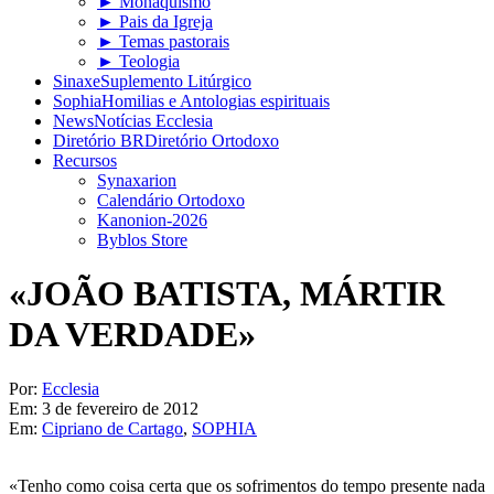
► Monaquismo
► Pais da Igreja
► Temas pastorais
► Teologia
Sinaxe
Suplemento Litúrgico
Sophia
Homilias e Antologias espirituais
News
Notícias Ecclesia
Diretório BR
Diretório Ortodoxo
Recursos
Synaxarion
Calendário Ortodoxo
Kanonion-2026
Byblos Store
«JOÃO BATISTA, MÁRTIR
DA VERDADE»
Por:
Ecclesia
Em:
3 de fevereiro de 2012
Em:
Cipriano de Cartago
,
SOPHIA
«Tenho como coisa certa que os sofrimentos do tempo presente nada