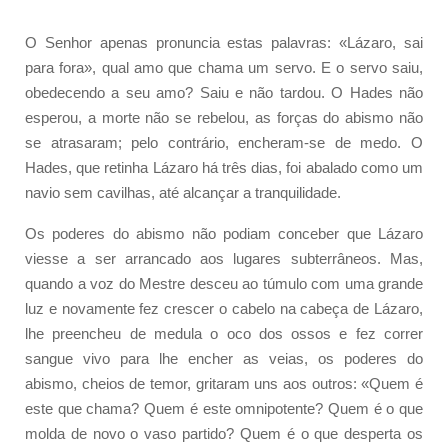
O Senhor apenas pronuncia estas palavras: «Lázaro, sai
para fora», qual amo que chama um servo. E o servo saiu,
obedecendo a seu amo? Saiu e não tardou. O Hades não
esperou, a morte não se rebelou, as forças do abismo não
se atrasaram; pelo contrário, encheram-se de medo. O
Hades, que retinha Lázaro há três dias, foi abalado como um
navio sem cavilhas, até alcançar a tranquilidade.
Os poderes do abismo não podiam conceber que Lázaro
viesse a ser arrancado aos lugares subterrâneos. Mas,
quando a voz do Mestre desceu ao túmulo com uma grande
luz e novamente fez crescer o cabelo na cabeça de Lázaro,
lhe preencheu de medula o oco dos ossos e fez correr
sangue vivo para lhe encher as veias, os poderes do
abismo, cheios de temor, gritaram uns aos outros: «Quem é
este que chama? Quem é este omnipotente? Quem é o que
molda de novo o vaso partido? Quem é o que desperta os