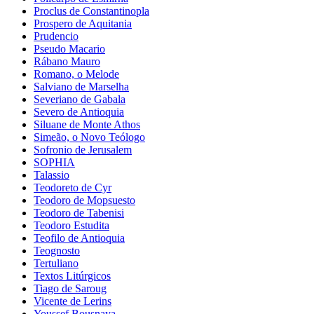
Proclus de Constantinopla
Prospero de Aquitania
Prudencio
Pseudo Macario
Rábano Mauro
Romano, o Melode
Salviano de Marselha
Severiano de Gabala
Severo de Antioquia
Siluane de Monte Athos
Simeão, o Novo Teólogo
Sofronio de Jerusalem
SOPHIA
Talassio
Teodoreto de Cyr
Teodoro de Mopsuesto
Teodoro de Tabenisi
Teodoro Estudita
Teofilo de Antioquia
Teognosto
Tertuliano
Textos Litúrgicos
Tiago de Saroug
Vicente de Lerins
Youssef Bousnaya