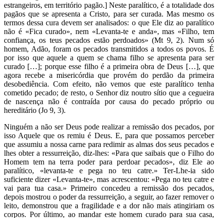
estrangeiros, em território pagão.] Neste paralítico, é a totalidade dos
pagãos que se apresenta a Cristo, para ser curada. Mas mesmo os
termos dessa cura devem ser analisados: o que Ele diz ao paralítico
não é «Fica curado», nem «Levanta-te e anda», mas «Filho, tem
confiança, os teus pecados estão perdoados» (Mt 9, 2). Num só
homem, Adão, foram os pecados transmitidos a todos os povos. É
por isso que aquele a quem se chama filho se apresenta para ser
curado […]; porque esse filho é a primeira obra de Deus […], que
agora recebe a misericórdia que provém do perdão da primeira
desobediência. Com efeito, não vemos que este paralítico tenha
cometido pecado; de resto, o Senhor diz noutro sítio que a cegueira
de nascença não é contraída por causa do pecado próprio ou
hereditário (Jo 9, 3).
Ninguém a não ser Deus pode realizar a remissão dos pecados, por
isso Aquele que os remiu é Deus. E, para que possamos perceber
que assumiu a nossa carne para redimir as almas dos seus pecados e
lhes obter a ressurreição, diz-lhes: «Para que saibais que o Filho do
Homem tem na terra poder para perdoar pecados», diz Ele ao
paralítico, «levanta-te e pega no teu catre.» Ter-Lhe-ia sido
suficiente dizer «Levanta-te», mas acrescentou: «Pega no teu catre e
vai para tua casa.» Primeiro concedeu a remissão dos pecados,
depois mostrou o poder da ressurreição, a seguir, ao fazer remover o
leito, demonstrou que a fragilidade e a dor não mais atingiriam os
corpos. Por último, ao mandar este homem curado para sua casa,