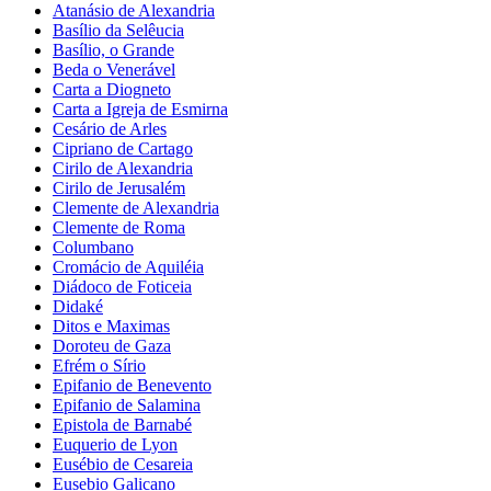
Atanásio de Alexandria
Basílio da Selêucia
Basílio, o Grande
Beda o Venerável
Carta a Diogneto
Carta a Igreja de Esmirna
Cesário de Arles
Cipriano de Cartago
Cirilo de Alexandria
Cirilo de Jerusalém
Clemente de Alexandria
Clemente de Roma
Columbano
Cromácio de Aquiléia
Diádoco de Foticeia
Didaké
Ditos e Maximas
Doroteu de Gaza
Efrém o Sírio
Epifanio de Benevento
Epifanio de Salamina
Epistola de Barnabé
Euquerio de Lyon
Eusébio de Cesareia
Eusebio Galicano