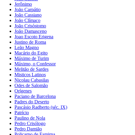
Jerônimo
João Carpátio
João Cassiano
João Clímaco
João Crisóstomo
João Damasceno
Joao Escoto Erigena
Justino de Roma
Leão Magno
Macário do Egito
Máximo de Turim
Máximo, o Confessor
Melitão de Sardes
Misticos Latinos
Nicolau Cabasilas
Odes de Salomão
Orígenes
Paciano de Barcelona
Padres do Deserto
Pascásio Radberto (séc. IX)
Patrício
Paulino de Nola
Pedro Crisólogo
Pedro Damião
Policarpo de Esmirna