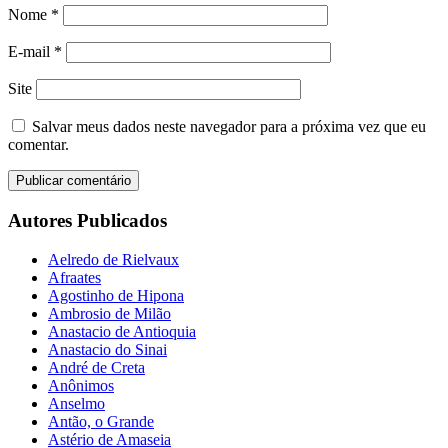
Nome
*
E-mail
*
Site
Salvar meus dados neste navegador para a próxima vez que eu
comentar.
Autores Publicados
Aelredo de Rielvaux
Afraates
Agostinho de Hipona
Ambrosio de Milão
Anastacio de Antioquia
Anastacio do Sinai
André de Creta
Anônimos
Anselmo
Antão, o Grande
Astério de Amaseia