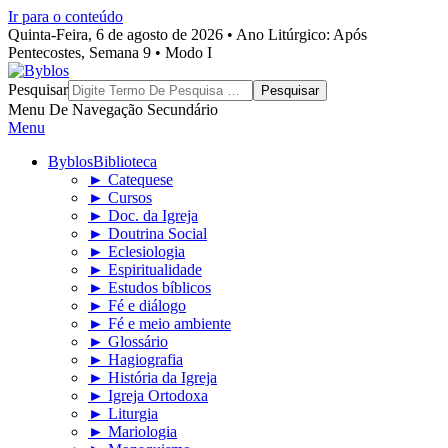
Ir para o conteúdo
Quinta-Feira, 6 de agosto de 2026 • Ano Litúrgico: Após
Pentecostes, Semana 9 • Modo I
Byblos
Pesquisar
Menu De Navegação Secundário
Menu
Byblos
Biblioteca
► Catequese
► Cursos
► Doc. da Igreja
► Doutrina Social
► Eclesiologia
► Espiritualidade
► Estudos bíblicos
► Fé e diálogo
► Fé e meio ambiente
► Glossário
► Hagiografia
► História da Igreja
► Igreja Ortodoxa
► Liturgia
► Mariologia