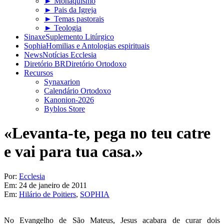
► Monaquismo
► Pais da Igreja
► Temas pastorais
► Teologia
Sinaxe
Suplemento Litúrgico
Sophia
Homilias e Antologias espirituais
News
Notícias Ecclesia
Diretório BR
Diretório Ortodoxo
Recursos
Synaxarion
Calendário Ortodoxo
Kanonion-2026
Byblos Store
«Levanta-te, pega no teu catre
e vai para tua casa.»
Por:
Ecclesia
Em:
24 de janeiro de 2011
Em:
Hilário de Poitiers
,
SOPHIA
No Evangelho de São Mateus, Jesus acabara de curar dois