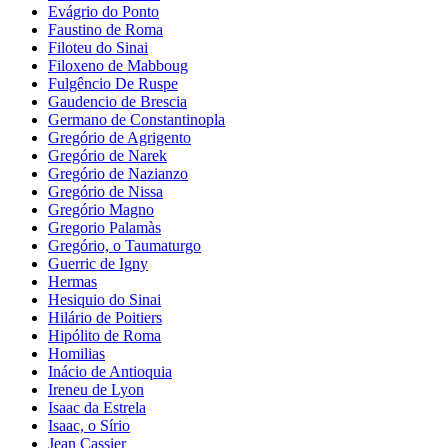
Evágrio do Ponto
Faustino de Roma
Filoteu do Sinai
Filoxeno de Mabboug
Fulgêncio De Ruspe
Gaudencio de Brescia
Germano de Constantinopla
Gregório de Agrigento
Gregório de Narek
Gregório de Nazianzo
Gregório de Nissa
Gregório Magno
Gregorio Palamàs
Gregório, o Taumaturgo
Guerric de Igny
Hermas
Hesiquio do Sinai
Hilário de Poitiers
Hipólito de Roma
Homilias
Inácio de Antioquia
Ireneu de Lyon
Isaac da Estrela
Isaac, o Sírio
Jean Cassier