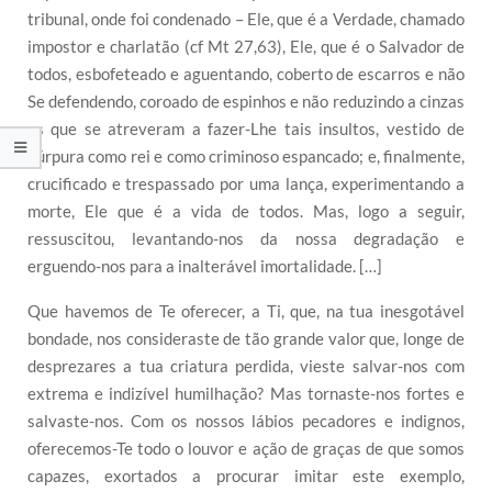
tribunal, onde foi condenado – Ele, que é a Verdade, chamado
impostor e charlatão (cf Mt 27,63), Ele, que é o Salvador de
todos, esbofeteado e aguentando, coberto de escarros e não
Se defendendo, coroado de espinhos e não reduzindo a cinzas
os que se atreveram a fazer-Lhe tais insultos, vestido de
púrpura como rei e como criminoso espancado; e, finalmente,
crucificado e trespassado por uma lança, experimentando a
morte, Ele que é a vida de todos. Mas, logo a seguir,
ressuscitou, levantando-nos da nossa degradação e
erguendo-nos para a inalterável imortalidade. […]
Que havemos de Te oferecer, a Ti, que, na tua inesgotável
bondade, nos consideraste de tão grande valor que, longe de
desprezares a tua criatura perdida, vieste salvar-nos com
extrema e indizível humilhação? Mas tornaste-nos fortes e
salvaste-nos. Com os nossos lábios pecadores e indignos,
oferecemos-Te todo o louvor e ação de graças de que somos
capazes, exortados a procurar imitar este exemplo,