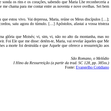
 sonda os rins e os corações, sabendo que Maria Lhe reconheceria a
ue me chama para me contar entre as noventa e nove ovelhas. Sei bem
u que estou vivo. Vai depressa, Maria, reúne os Meus discípulos […];
dou, saiu agora do túmulo. […] Apóstolos, afastai a vossa tristeza
sma glória que Moisés; vi, sim, vi, não no alto da montanha, mas no
ir. Foi Ele que me disse: detém-te, Maria, vai revelar àqueles que Me
es a morte foi destruída e que Aquele que oferece a ressurreição aos
São Romano, o Melódio
I Hino da Ressurreição (a partir da trad. SC 128, pp. 385ss.)
Fonte:
Evangelho Cotidiano