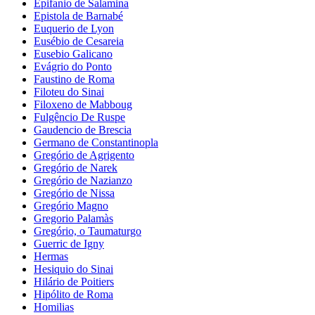
Epifanio de Salamina
Epistola de Barnabé
Euquerio de Lyon
Eusébio de Cesareia
Eusebio Galicano
Evágrio do Ponto
Faustino de Roma
Filoteu do Sinai
Filoxeno de Mabboug
Fulgêncio De Ruspe
Gaudencio de Brescia
Germano de Constantinopla
Gregório de Agrigento
Gregório de Narek
Gregório de Nazianzo
Gregório de Nissa
Gregório Magno
Gregorio Palamàs
Gregório, o Taumaturgo
Guerric de Igny
Hermas
Hesiquio do Sinai
Hilário de Poitiers
Hipólito de Roma
Homilias