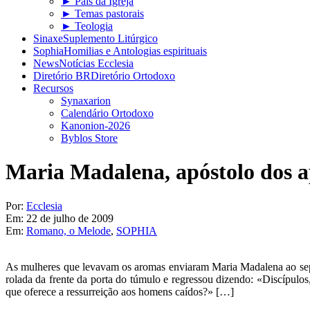
► Pais da Igreja
► Temas pastorais
► Teologia
Sinaxe
Suplemento Litúrgico
Sophia
Homilias e Antologias espirituais
News
Notícias Ecclesia
Diretório BR
Diretório Ortodoxo
Recursos
Synaxarion
Calendário Ortodoxo
Kanonion-2026
Byblos Store
Maria Madalena, apóstolo dos a
Por:
Ecclesia
Em:
22 de julho de 2009
Em:
Romano, o Melode
,
SOPHIA
As mulheres que levavam os aromas enviaram Maria Madalena ao sepulc
rolada da frente da porta do túmulo e regressou dizendo: «Discípulo
que oferece a ressurreição aos homens caídos?» […]