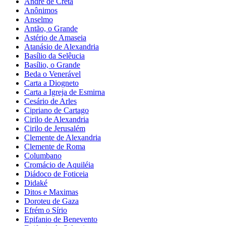
André de Creta
Anônimos
Anselmo
Antão, o Grande
Astério de Amaseia
Atanásio de Alexandria
Basílio da Selêucia
Basílio, o Grande
Beda o Venerável
Carta a Diogneto
Carta a Igreja de Esmirna
Cesário de Arles
Cipriano de Cartago
Cirilo de Alexandria
Cirilo de Jerusalém
Clemente de Alexandria
Clemente de Roma
Columbano
Cromácio de Aquiléia
Diádoco de Foticeia
Didaké
Ditos e Maximas
Doroteu de Gaza
Efrém o Sírio
Epifanio de Benevento