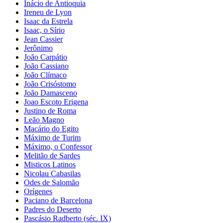
Inácio de Antioquia
Ireneu de Lyon
Isaac da Estrela
Isaac, o Sírio
Jean Cassier
Jerônimo
João Carpátio
João Cassiano
João Clímaco
João Crisóstomo
João Damasceno
Joao Escoto Erigena
Justino de Roma
Leão Magno
Macário do Egito
Máximo de Turim
Máximo, o Confessor
Melitão de Sardes
Misticos Latinos
Nicolau Cabasilas
Odes de Salomão
Orígenes
Paciano de Barcelona
Padres do Deserto
Pascásio Radberto (séc. IX)