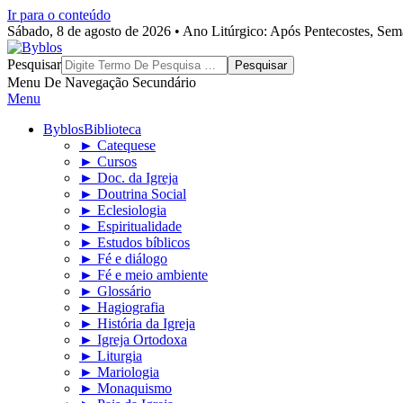
Ir para o conteúdo
Sábado, 8 de agosto de 2026 • Ano Litúrgico: Após Pentecostes, Se
Byblos
Pesquisar
Menu De Navegação Secundário
Menu
Byblos
Biblioteca
► Catequese
► Cursos
► Doc. da Igreja
► Doutrina Social
► Eclesiologia
► Espiritualidade
► Estudos bíblicos
► Fé e diálogo
► Fé e meio ambiente
► Glossário
► Hagiografia
► História da Igreja
► Igreja Ortodoxa
► Liturgia
► Mariologia
► Monaquismo