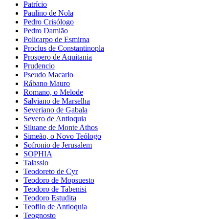
Patrício
Paulino de Nola
Pedro Crisólogo
Pedro Damião
Policarpo de Esmirna
Proclus de Constantinopla
Prospero de Aquitania
Prudencio
Pseudo Macario
Rábano Mauro
Romano, o Melode
Salviano de Marselha
Severiano de Gabala
Severo de Antioquia
Siluane de Monte Athos
Simeão, o Novo Teólogo
Sofronio de Jerusalem
SOPHIA
Talassio
Teodoreto de Cyr
Teodoro de Mopsuesto
Teodoro de Tabenisi
Teodoro Estudita
Teofilo de Antioquia
Teognosto