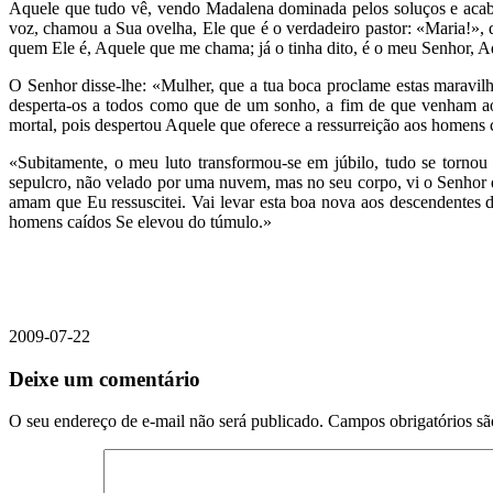
Aquele que tudo vê, vendo Madalena dominada pelos soluços e acabr
voz, chamou a Sua ovelha, Ele que é o verdadeiro pastor: «Maria!»,
quem Ele é, Aquele que me chama; já o tinha dito, é o meu Senhor, A
O Senhor disse-lhe: «Mulher, que a tua boca proclame estas maravilh
desperta-os a todos como que de um sonho, a fim de que venham ao 
mortal, pois despertou Aquele que oferece a ressurreição aos homens
«Subitamente, o meu luto transformou-se em júbilo, tudo se tornou 
sepulcro, não velado por uma nuvem, mas no seu corpo, vi o Senhor do
amam que Eu ressuscitei. Vai levar esta boa nova aos descendentes d
homens caídos Se elevou do túmulo.»
2009-07-22
Deixe um comentário
O seu endereço de e-mail não será publicado.
Campos obrigatórios s