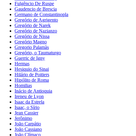
Fulgêncio De Ruspe
Gaudencio de Brescia
Germano de Constantinopla
Gregório de Agrigento
Gregório de Narek
Gregório de Nazianzo
Gregório de Nissa
Gregório Magno
Gregorio Palamàs
Gregório, o Taumaturgo
Guerric de Igny
Hermas
Hesiquio do Sinai
Hilário de Poitiers
Hipólito de Roma
Homilias
Inácio de Antioquia
Ireneu de Lyon
Isaac da Estrela
Isaac, o Sírio
Jean Cassier
Jerônimo
João Carpátio
João Cassiano
João Clímaco