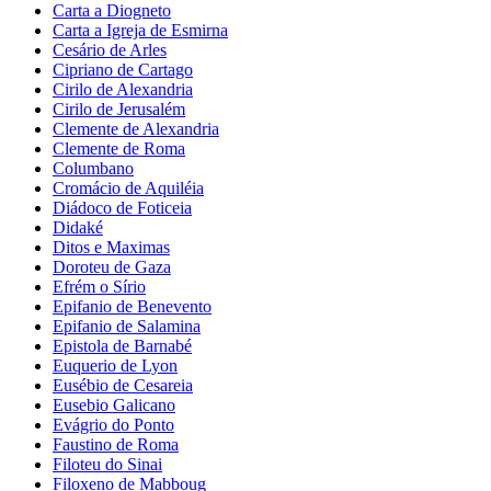
Carta a Diogneto
Carta a Igreja de Esmirna
Cesário de Arles
Cipriano de Cartago
Cirilo de Alexandria
Cirilo de Jerusalém
Clemente de Alexandria
Clemente de Roma
Columbano
Cromácio de Aquiléia
Diádoco de Foticeia
Didaké
Ditos e Maximas
Doroteu de Gaza
Efrém o Sírio
Epifanio de Benevento
Epifanio de Salamina
Epistola de Barnabé
Euquerio de Lyon
Eusébio de Cesareia
Eusebio Galicano
Evágrio do Ponto
Faustino de Roma
Filoteu do Sinai
Filoxeno de Mabboug