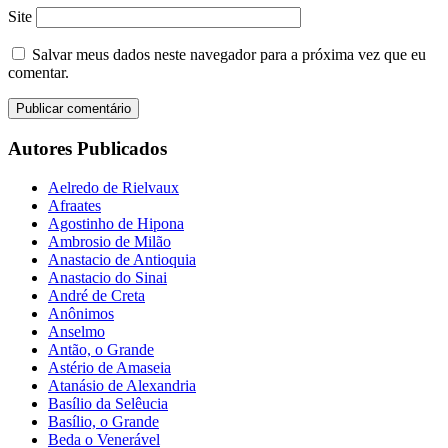
Site
Salvar meus dados neste navegador para a próxima vez que eu
comentar.
Autores Publicados
Aelredo de Rielvaux
Afraates
Agostinho de Hipona
Ambrosio de Milão
Anastacio de Antioquia
Anastacio do Sinai
André de Creta
Anônimos
Anselmo
Antão, o Grande
Astério de Amaseia
Atanásio de Alexandria
Basílio da Selêucia
Basílio, o Grande
Beda o Venerável