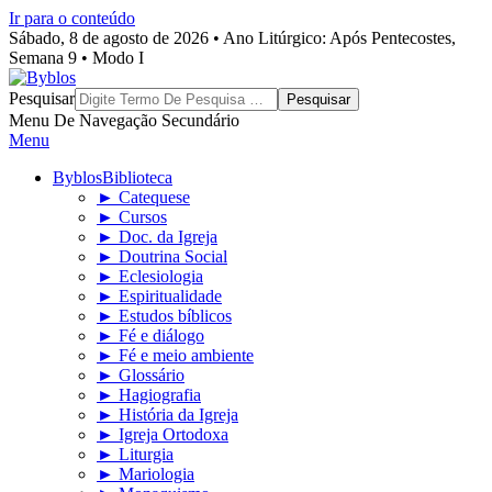
Ir para o conteúdo
Sábado, 8 de agosto de 2026 • Ano Litúrgico: Após Pentecostes,
Semana 9 • Modo I
Byblos
Pesquisar
Menu De Navegação Secundário
Menu
Byblos
Biblioteca
► Catequese
► Cursos
► Doc. da Igreja
► Doutrina Social
► Eclesiologia
► Espiritualidade
► Estudos bíblicos
► Fé e diálogo
► Fé e meio ambiente
► Glossário
► Hagiografia
► História da Igreja
► Igreja Ortodoxa
► Liturgia
► Mariologia