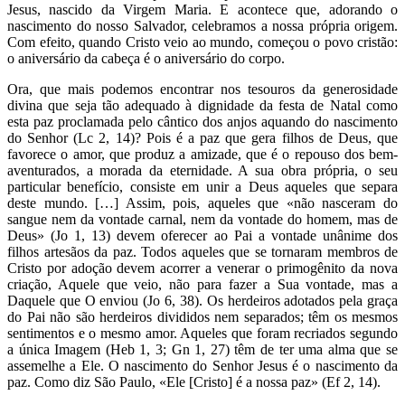
Jesus, nascido da Virgem Maria. E acontece que, adorando o
nascimento do nosso Salvador, celebramos a nossa própria origem.
Com efeito, quando Cristo veio ao mundo, começou o povo cristão:
o aniversário da cabeça é o aniversário do corpo.
Ora, que mais podemos encontrar nos tesouros da generosidade
divina que seja tão adequado à dignidade da festa de Natal como
esta paz proclamada pelo cântico dos anjos aquando do nascimento
do Senhor (Lc 2, 14)? Pois é a paz que gera filhos de Deus, que
favorece o amor, que produz a amizade, que é o repouso dos bem-
aventurados, a morada da eternidade. A sua obra própria, o seu
particular benefício, consiste em unir a Deus aqueles que separa
deste mundo. […] Assim, pois, aqueles que «não nasceram do
sangue nem da vontade carnal, nem da vontade do homem, mas de
Deus» (Jo 1, 13) devem oferecer ao Pai a vontade unânime dos
filhos artesãos da paz. Todos aqueles que se tornaram membros de
Cristo por adoção devem acorrer a venerar o primogênito da nova
criação, Aquele que veio, não para fazer a Sua vontade, mas a
Daquele que O enviou (Jo 6, 38). Os herdeiros adotados pela graça
do Pai não são herdeiros divididos nem separados; têm os mesmos
sentimentos e o mesmo amor. Aqueles que foram recriados segundo
a única Imagem (Heb 1, 3; Gn 1, 27) têm de ter uma alma que se
assemelhe a Ele. O nascimento do Senhor Jesus é o nascimento da
paz. Como diz São Paulo, «Ele [Cristo] é a nossa paz» (Ef 2, 14).