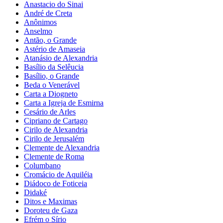
Anastacio do Sinai
André de Creta
Anônimos
Anselmo
Antão, o Grande
Astério de Amaseia
Atanásio de Alexandria
Basílio da Selêucia
Basílio, o Grande
Beda o Venerável
Carta a Diogneto
Carta a Igreja de Esmirna
Cesário de Arles
Cipriano de Cartago
Cirilo de Alexandria
Cirilo de Jerusalém
Clemente de Alexandria
Clemente de Roma
Columbano
Cromácio de Aquiléia
Diádoco de Foticeia
Didaké
Ditos e Maximas
Doroteu de Gaza
Efrém o Sírio