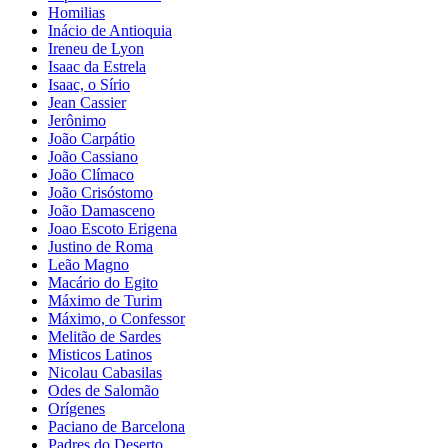
Homilias
Inácio de Antioquia
Ireneu de Lyon
Isaac da Estrela
Isaac, o Sírio
Jean Cassier
Jerônimo
João Carpátio
João Cassiano
João Clímaco
João Crisóstomo
João Damasceno
Joao Escoto Erigena
Justino de Roma
Leão Magno
Macário do Egito
Máximo de Turim
Máximo, o Confessor
Melitão de Sardes
Misticos Latinos
Nicolau Cabasilas
Odes de Salomão
Orígenes
Paciano de Barcelona
Padres do Deserto