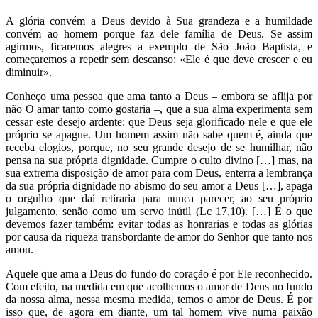
A glória convém a Deus devido à Sua grandeza e a humildade
convém ao homem porque faz dele família de Deus. Se assim
agirmos, ficaremos alegres a exemplo de São João Baptista, e
começaremos a repetir sem descanso: «Ele é que deve crescer e eu
diminuir».
Conheço uma pessoa que ama tanto a Deus – embora se aflija por
não O amar tanto como gostaria –, que a sua alma experimenta sem
cessar este desejo ardente: que Deus seja glorificado nele e que ele
próprio se apague. Um homem assim não sabe quem é, ainda que
receba elogios, porque, no seu grande desejo de se humilhar, não
pensa na sua própria dignidade. Cumpre o culto divino […] mas, na
sua extrema disposição de amor para com Deus, enterra a lembrança
da sua própria dignidade no abismo do seu amor a Deus […], apaga
o orgulho que daí retiraria para nunca parecer, ao seu próprio
julgamento, senão como um servo inútil (Lc 17,10). […] É o que
devemos fazer também: evitar todas as honrarias e todas as glórias
por causa da riqueza transbordante de amor do Senhor que tanto nos
amou.
Aquele que ama a Deus do fundo do coração é por Ele reconhecido.
Com efeito, na medida em que acolhemos o amor de Deus no fundo
da nossa alma, nessa mesma medida, temos o amor de Deus. É por
isso que, de agora em diante, um tal homem vive numa paixão