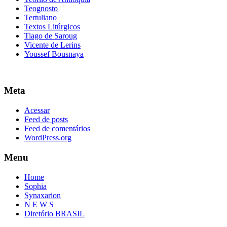
Teognosto
Tertuliano
Textos Litúrgicos
Tiago de Saroug
Vicente de Lerins
Youssef Bousnaya
Meta
Acessar
Feed de posts
Feed de comentários
WordPress.org
Menu
Home
Sophia
Synaxarion
N E W S
Diretório BRASIL