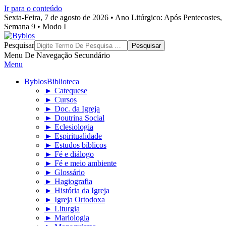
Ir para o conteúdo
Sexta-Feira, 7 de agosto de 2026 • Ano Litúrgico: Após Pentecostes,
Semana 9 • Modo I
Byblos
Pesquisar
Menu De Navegação Secundário
Menu
Byblos
Biblioteca
► Catequese
► Cursos
► Doc. da Igreja
► Doutrina Social
► Eclesiologia
► Espiritualidade
► Estudos bíblicos
► Fé e diálogo
► Fé e meio ambiente
► Glossário
► Hagiografia
► História da Igreja
► Igreja Ortodoxa
► Liturgia
► Mariologia