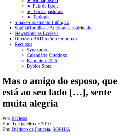
► Monaquismo
► Pais da Igreja
► Temas pastorais
► Teologia
Sinaxe
Suplemento Litúrgico
Sophia
Homilias e Antologias espirituais
News
Notícias Ecclesia
Diretório BR
Diretório Ortodoxo
Recursos
Synaxarion
Calendário Ortodoxo
Kanonion-2026
Byblos Store
Mas o amigo do esposo, que
está ao seu lado […], sente
muita alegria
Por:
Ecclesia
Em:
9 de janeiro de 2010
Em:
Diádoco de Foticeia
,
SOPHIA