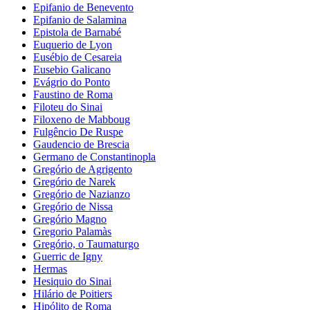
Epifanio de Benevento
Epifanio de Salamina
Epistola de Barnabé
Euquerio de Lyon
Eusébio de Cesareia
Eusebio Galicano
Evágrio do Ponto
Faustino de Roma
Filoteu do Sinai
Filoxeno de Mabboug
Fulgêncio De Ruspe
Gaudencio de Brescia
Germano de Constantinopla
Gregório de Agrigento
Gregório de Narek
Gregório de Nazianzo
Gregório de Nissa
Gregório Magno
Gregorio Palamàs
Gregório, o Taumaturgo
Guerric de Igny
Hermas
Hesiquio do Sinai
Hilário de Poitiers
Hipólito de Roma