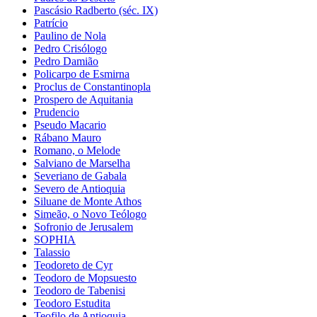
Pascásio Radberto (séc. IX)
Patrício
Paulino de Nola
Pedro Crisólogo
Pedro Damião
Policarpo de Esmirna
Proclus de Constantinopla
Prospero de Aquitania
Prudencio
Pseudo Macario
Rábano Mauro
Romano, o Melode
Salviano de Marselha
Severiano de Gabala
Severo de Antioquia
Siluane de Monte Athos
Simeão, o Novo Teólogo
Sofronio de Jerusalem
SOPHIA
Talassio
Teodoreto de Cyr
Teodoro de Mopsuesto
Teodoro de Tabenisi
Teodoro Estudita
Teofilo de Antioquia