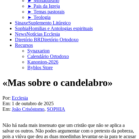
► Monaquismo
► Pais da Igreja
► Temas pastorais
► Teologia
Sinaxe
Suplemento Litúrgico
Sophia
Homilias e Antologias espirituais
News
Notícias Ecclesia
Diretório BR
Diretório Ortodoxo
Recursos
Synaxarion
Calendário Ortodoxo
Kanonion-2026
Byblos Store
«Mas sobre o candelabro»
Por:
Ecclesia
Em:
1 de outubro de 2025
Em:
João Crisóstomo
,
SOPHIA
Não há nada mais insensato que um cristão que não se aplica a
salvar os outros. Não podes argumentar com o pretexto da pobreza,
pois a viúva que deu as duas moedinhas levantar-se-ia para te acusar