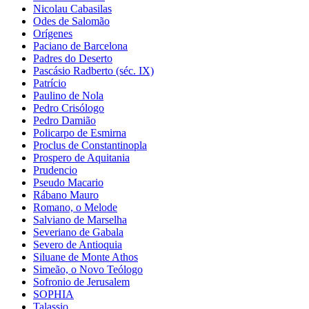
Nicolau Cabasilas
Odes de Salomão
Orígenes
Paciano de Barcelona
Padres do Deserto
Pascásio Radberto (séc. IX)
Patrício
Paulino de Nola
Pedro Crisólogo
Pedro Damião
Policarpo de Esmirna
Proclus de Constantinopla
Prospero de Aquitania
Prudencio
Pseudo Macario
Rábano Mauro
Romano, o Melode
Salviano de Marselha
Severiano de Gabala
Severo de Antioquia
Siluane de Monte Athos
Simeão, o Novo Teólogo
Sofronio de Jerusalem
SOPHIA
Talassio