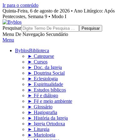
Ir para o conteúdo
Quinta-Feira, 6 de agosto de 2026 • Ano Litúrgico: Após
Pentecostes, Semana 9 • Modo I
Byblos
Pesquisar
Menu De Navegação Secundário
Menu
Byblos
Biblioteca
► Catequese
► Cursos
► Doc. da Igreja
► Doutrina Social
► Eclesiologia
► Espiritualidade
► Estudos bíblicos
► Fé e diálogo
► Fé e meio ambiente
► Glossário
► Hagiografia
► História da Igreja
► Igreja Ortodoxa
► Liturgia
► Mariologia