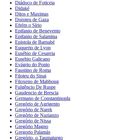
Diádoco de Foticeia
Didaké
Ditos e Maximas
Doroteu de Gaza
Efrém o Sírio
Epifanio de Benevento
Epifanio de Salamina
Epistola de Barnabé
Euquerio de Lyon
Eusébio de Cesareia
Eusebio Galicano
Evágrio do Ponto
Faustino de Roma
Filoteu do Sinai
Filoxeno de Mabboug
Fulgêncio De Ruspe
Gaudencio de Brescia
Germano de Constantinopla
Gregório de Agrigento
Gregório de Narek
Gregório de Nazianzo
Gregório de Nissa
Gregório Magno
Gregorio Palamàs
Gregório, o Taumaturgo