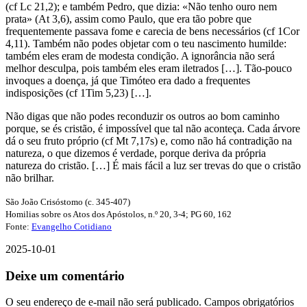
(cf Lc 21,2); e também Pedro, que dizia: «Não tenho ouro nem
prata» (At 3,6), assim como Paulo, que era tão pobre que
frequentemente passava fome e carecia de bens necessários (cf 1Cor
4,11). Também não podes objetar com o teu nascimento humilde:
também eles eram de modesta condição. A ignorância não será
melhor desculpa, pois também eles eram iletrados […]. Tão-pouco
invoques a doença, já que Timóteo era dado a frequentes
indisposições (cf 1Tim 5,23) […].
Não digas que não podes reconduzir os outros ao bom caminho
porque, se és cristão, é impossível que tal não aconteça. Cada árvore
dá o seu fruto próprio (cf Mt 7,17s) e, como não há contradição na
natureza, o que dizemos é verdade, porque deriva da própria
natureza do cristão. […] É mais fácil a luz ser trevas do que o cristão
não brilhar.
São João Crisóstomo (c. 345-407)
Homilias sobre os Atos dos Apóstolos, n.º 20, 3-4; PG 60, 162
Fonte:
Evangelho Cotidiano
2025-10-01
Deixe um comentário
O seu endereço de e-mail não será publicado.
Campos obrigatórios