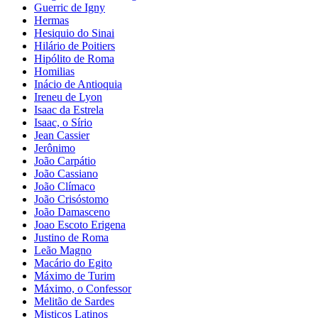
Guerric de Igny
Hermas
Hesiquio do Sinai
Hilário de Poitiers
Hipólito de Roma
Homilias
Inácio de Antioquia
Ireneu de Lyon
Isaac da Estrela
Isaac, o Sírio
Jean Cassier
Jerônimo
João Carpátio
João Cassiano
João Clímaco
João Crisóstomo
João Damasceno
Joao Escoto Erigena
Justino de Roma
Leão Magno
Macário do Egito
Máximo de Turim
Máximo, o Confessor
Melitão de Sardes
Misticos Latinos