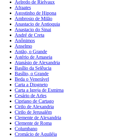
Aelredo de Rielvaux
Afraates
Agostinho de Hipona
Ambrosio de Milão
Anastacio de Antioquia
Anastacio do Sinai
André de Creta
Anônimos
Anselmo
Antão, o Grande
Astério de Amaseia
Atanásio de Alexandria
Basílio da Selêucia
Basílio, o Grande
Beda o Venerável
Carta a Diogneto
Carta a Igreja de Esmirna
Cesário de Arles
Cipriano de Cartago
Cirilo de Alexandria
Cirilo de Jerusalém
Clemente de Alexandria
Clemente de Roma
Columbano
Cromácio de Aquiléia