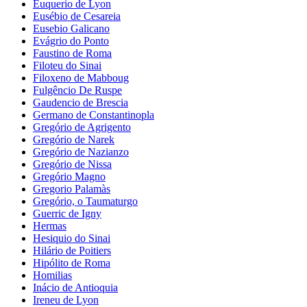
Euquerio de Lyon
Eusébio de Cesareia
Eusebio Galicano
Evágrio do Ponto
Faustino de Roma
Filoteu do Sinai
Filoxeno de Mabboug
Fulgêncio De Ruspe
Gaudencio de Brescia
Germano de Constantinopla
Gregório de Agrigento
Gregório de Narek
Gregório de Nazianzo
Gregório de Nissa
Gregório Magno
Gregorio Palamàs
Gregório, o Taumaturgo
Guerric de Igny
Hermas
Hesiquio do Sinai
Hilário de Poitiers
Hipólito de Roma
Homilias
Inácio de Antioquia
Ireneu de Lyon