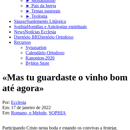
► Monaquismo
► Pais da Igreja
► Temas pastorais
► Teologia
Sinaxe
Suplemento Litúrgico
Sophia
Homilias e Antologias espirituais
News
Notícias Ecclesia
Diretório BR
Diretório Ortodoxo
Recursos
Synaxarion
Calendário Ortodoxo
Kanonion-2026
Byblos Store
«Mas tu guardaste o vinho bom
até agora»
Por:
Ecclesia
Em:
17 de janeiro de 2022
Em:
Romano, o Melode
,
SOPHIA
Participando Cristo nesta boda e estando os convivas a festejar,