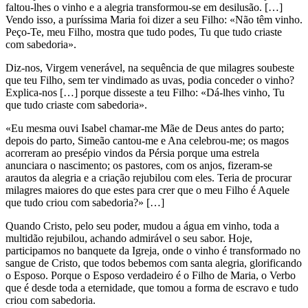
faltou-lhes o vinho e a alegria transformou-se em desilusão. […]
Vendo isso, a puríssima Maria foi dizer a seu Filho: «Não têm vinho.
Peço-Te, meu Filho, mostra que tudo podes, Tu que tudo criaste
com sabedoria».
Diz-nos, Virgem venerável, na sequência de que milagres soubeste
que teu Filho, sem ter vindimado as uvas, podia conceder o vinho?
Explica-nos […] porque disseste a teu Filho: «Dá-lhes vinho, Tu
que tudo criaste com sabedoria».
«Eu mesma ouvi Isabel chamar-me Mãe de Deus antes do parto;
depois do parto, Simeão cantou-me e Ana celebrou-me; os magos
acorreram ao presépio vindos da Pérsia porque uma estrela
anunciara o nascimento; os pastores, com os anjos, fizeram-se
arautos da alegria e a criação rejubilou com eles. Teria de procurar
milagres maiores do que estes para crer que o meu Filho é Aquele
que tudo criou com sabedoria?» […]
Quando Cristo, pelo seu poder, mudou a água em vinho, toda a
multidão rejubilou, achando admirável o seu sabor. Hoje,
participamos no banquete da Igreja, onde o vinho é transformado no
sangue de Cristo, que todos bebemos com santa alegria, glorificando
o Esposo. Porque o Esposo verdadeiro é o Filho de Maria, o Verbo
que é desde toda a eternidade, que tomou a forma de escravo e tudo
criou com sabedoria.