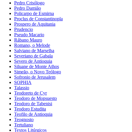
Pedro Crisólogo
Pedro Damião
Policarpo de Esmirna
Proclus de Constantinopla
Prospero de Aquitania
Prudencio
Pseudo Macario
Rábano Mauro
Romano, o Melode
Salviano de Marselha
Severiano de Gabala
Severo de Antioquia
Siluane de Monte Athos
Simeão, o Novo Teólogo
Sofronio de Jerusalem
SOPHIA
Talassio
Teodoreto de Cyr
Teodoro de Mopsuesto
Teodoro de Tabenisi
Teodoro Estudita
Teofilo de Antioquia
Teognosto
Tertuliano
Textos Litúrgicos