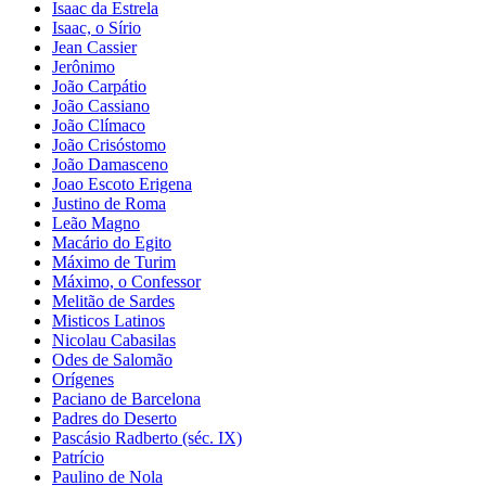
Isaac da Estrela
Isaac, o Sírio
Jean Cassier
Jerônimo
João Carpátio
João Cassiano
João Clímaco
João Crisóstomo
João Damasceno
Joao Escoto Erigena
Justino de Roma
Leão Magno
Macário do Egito
Máximo de Turim
Máximo, o Confessor
Melitão de Sardes
Misticos Latinos
Nicolau Cabasilas
Odes de Salomão
Orígenes
Paciano de Barcelona
Padres do Deserto
Pascásio Radberto (séc. IX)
Patrício
Paulino de Nola