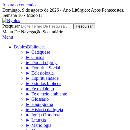
Ir para o conteúdo
Domingo, 9 de agosto de 2026 • Ano Litúrgico: Após Pentecostes,
Semana 10 • Modo II
Byblos
Pesquisar
Menu De Navegação Secundário
Menu
Byblos
Biblioteca
► Catequese
► Cursos
► Doc. da Igreja
► Doutrina Social
► Eclesiologia
► Espiritualidade
► Estudos bíblicos
► Fé e diálogo
► Fé e meio ambiente
► Glossário
► Hagiografia
► História da Igreja
► Igreja Ortodoxa
► Liturgia
► Mariologia