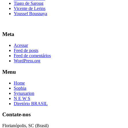
Tiago de Saroug
Vicente de Lerins
Youssef Bousnaya
Meta
Acessar
Feed de posts
Feed de comentários
WordPress.org
Menu
Home
Sophia
Synaxarion
N E W S
Diretório BRASIL
Contate-nos
Florianópolis, SC (Brasil)