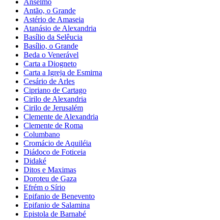
Anselmo
Antão, o Grande
Astério de Amaseia
Atanásio de Alexandria
Basílio da Selêucia
Basílio, o Grande
Beda o Venerável
Carta a Diogneto
Carta a Igreja de Esmirna
Cesário de Arles
Cipriano de Cartago
Cirilo de Alexandria
Cirilo de Jerusalém
Clemente de Alexandria
Clemente de Roma
Columbano
Cromácio de Aquiléia
Diádoco de Foticeia
Didaké
Ditos e Maximas
Doroteu de Gaza
Efrém o Sírio
Epifanio de Benevento
Epifanio de Salamina
Epistola de Barnabé