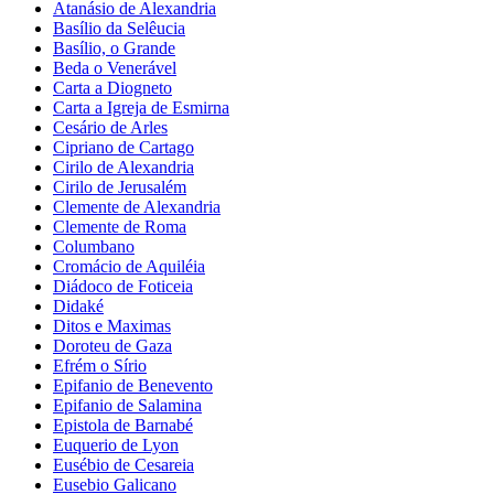
Atanásio de Alexandria
Basílio da Selêucia
Basílio, o Grande
Beda o Venerável
Carta a Diogneto
Carta a Igreja de Esmirna
Cesário de Arles
Cipriano de Cartago
Cirilo de Alexandria
Cirilo de Jerusalém
Clemente de Alexandria
Clemente de Roma
Columbano
Cromácio de Aquiléia
Diádoco de Foticeia
Didaké
Ditos e Maximas
Doroteu de Gaza
Efrém o Sírio
Epifanio de Benevento
Epifanio de Salamina
Epistola de Barnabé
Euquerio de Lyon
Eusébio de Cesareia
Eusebio Galicano