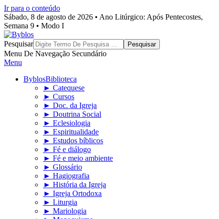
Ir para o conteúdo
Sábado, 8 de agosto de 2026 • Ano Litúrgico: Após Pentecostes,
Semana 9 • Modo I
Byblos
Pesquisar
Menu De Navegação Secundário
Menu
Byblos
Biblioteca
► Catequese
► Cursos
► Doc. da Igreja
► Doutrina Social
► Eclesiologia
► Espiritualidade
► Estudos bíblicos
► Fé e diálogo
► Fé e meio ambiente
► Glossário
► Hagiografia
► História da Igreja
► Igreja Ortodoxa
► Liturgia
► Mariologia