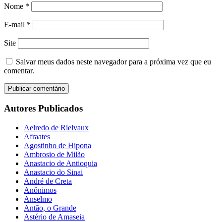
Nome
*
E-mail
*
Site
Salvar meus dados neste navegador para a próxima vez que eu
comentar.
Autores Publicados
Aelredo de Rielvaux
Afraates
Agostinho de Hipona
Ambrosio de Milão
Anastacio de Antioquia
Anastacio do Sinai
André de Creta
Anônimos
Anselmo
Antão, o Grande
Astério de Amaseia