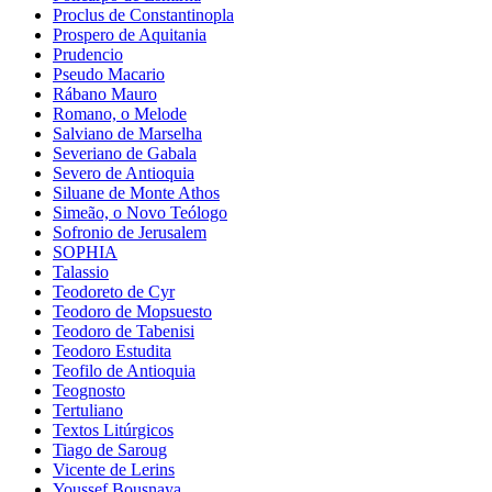
Proclus de Constantinopla
Prospero de Aquitania
Prudencio
Pseudo Macario
Rábano Mauro
Romano, o Melode
Salviano de Marselha
Severiano de Gabala
Severo de Antioquia
Siluane de Monte Athos
Simeão, o Novo Teólogo
Sofronio de Jerusalem
SOPHIA
Talassio
Teodoreto de Cyr
Teodoro de Mopsuesto
Teodoro de Tabenisi
Teodoro Estudita
Teofilo de Antioquia
Teognosto
Tertuliano
Textos Litúrgicos
Tiago de Saroug
Vicente de Lerins
Youssef Bousnaya