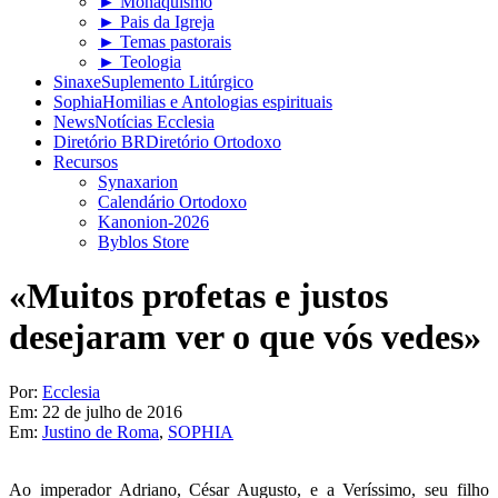
► Monaquismo
► Pais da Igreja
► Temas pastorais
► Teologia
Sinaxe
Suplemento Litúrgico
Sophia
Homilias e Antologias espirituais
News
Notícias Ecclesia
Diretório BR
Diretório Ortodoxo
Recursos
Synaxarion
Calendário Ortodoxo
Kanonion-2026
Byblos Store
«Muitos profetas e justos
desejaram ver o que vós vedes»
Por:
Ecclesia
Em:
22 de julho de 2016
Em:
Justino de Roma
,
SOPHIA
Ao imperador Adriano, César Augusto, e a Veríssimo, seu filho