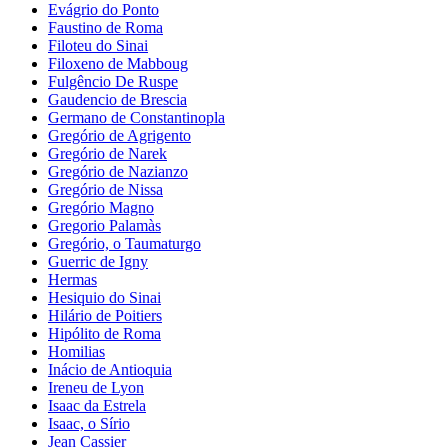
Evágrio do Ponto
Faustino de Roma
Filoteu do Sinai
Filoxeno de Mabboug
Fulgêncio De Ruspe
Gaudencio de Brescia
Germano de Constantinopla
Gregório de Agrigento
Gregório de Narek
Gregório de Nazianzo
Gregório de Nissa
Gregório Magno
Gregorio Palamàs
Gregório, o Taumaturgo
Guerric de Igny
Hermas
Hesiquio do Sinai
Hilário de Poitiers
Hipólito de Roma
Homilias
Inácio de Antioquia
Ireneu de Lyon
Isaac da Estrela
Isaac, o Sírio
Jean Cassier