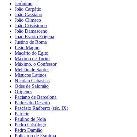
Jerônimo
João Carpátio
João Cassiano
João Clímaco
João Crisóstomo
João Damasceno
Joao Escoto Erigena
Justino de Roma
Leão Magno
Macário do Egito
Máximo de Turim
Máximo, o Confessor
Melitão de Sardes
Misticos Latinos
Nicolau Cabasilas
Odes de Salomão
Orígenes
Paciano de Barcelona
Padres do Deserto
Pascásio Radberto (séc. IX)
Patrício
Paulino de Nola
Pedro Crisólogo
Pedro Damião
Policarpo de Esmirna