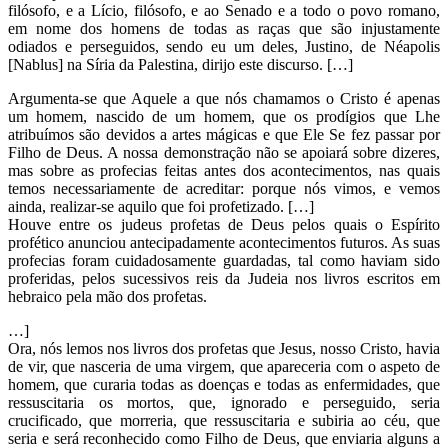
filósofo, e a Lício, filósofo, e ao Senado e a todo o povo romano,
em nome dos homens de todas as raças que são injustamente
odiados e perseguidos, sendo eu um deles, Justino, de Néapolis
[Nablus] na Síria da Palestina, dirijo este discurso. […]
Argumenta-se que Aquele a que nós chamamos o Cristo é apenas
um homem, nascido de um homem, que os prodígios que Lhe
atribuímos são devidos a artes mágicas e que Ele Se fez passar por
Filho de Deus. A nossa demonstração não se apoiará sobre dizeres,
mas sobre as profecias feitas antes dos acontecimentos, nas quais
temos necessariamente de acreditar: porque nós vimos, e vemos
ainda, realizar-se aquilo que foi profetizado. […]
Houve entre os judeus profetas de Deus pelos quais o Espírito
profético anunciou antecipadamente acontecimentos futuros. As suas
profecias foram cuidadosamente guardadas, tal como haviam sido
proferidas, pelos sucessivos reis da Judeia nos livros escritos em
hebraico pela mão dos profetas.
…]
Ora, nós lemos nos livros dos profetas que Jesus, nosso Cristo, havia
de vir, que nasceria de uma virgem, que apareceria com o aspeto de
homem, que curaria todas as doenças e todas as enfermidades, que
ressuscitaria os mortos, que, ignorado e perseguido, seria
crucificado, que morreria, que ressuscitaria e subiria ao céu, que
seria e será reconhecido como Filho de Deus, que enviaria alguns a