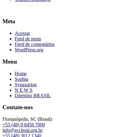
Meta
Acessar
Feed de posts
Feed de comentários
WordPress.org
Menu
Home
Sophia
Synaxarion
N E W S
Diretório BRASIL
Contate-nos
Florianópolis, SC (Brasil)
+55 (48) 9 8456 7000
info@ecclesia.org.br
+55 (48) 3012 1340