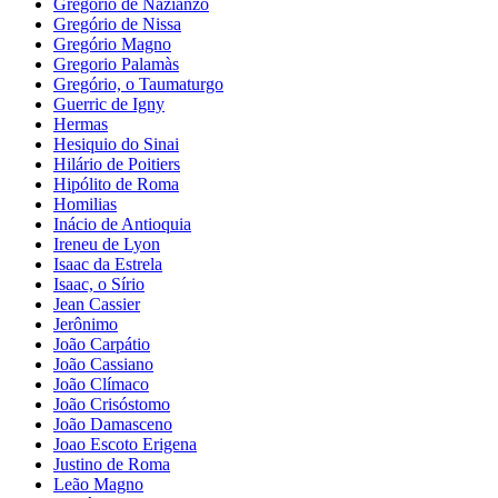
Gregório de Nazianzo
Gregório de Nissa
Gregório Magno
Gregorio Palamàs
Gregório, o Taumaturgo
Guerric de Igny
Hermas
Hesiquio do Sinai
Hilário de Poitiers
Hipólito de Roma
Homilias
Inácio de Antioquia
Ireneu de Lyon
Isaac da Estrela
Isaac, o Sírio
Jean Cassier
Jerônimo
João Carpátio
João Cassiano
João Clímaco
João Crisóstomo
João Damasceno
Joao Escoto Erigena
Justino de Roma
Leão Magno