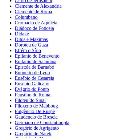
Cirilo de Jerusalém
Clemente de Alexandria
Clemente de Roma
Columbano
Cromácio de Aquiléia
Diádoco de Foticeia
Didaké
Ditos e Maximas
Doroteu de Gaza
Efrém o Sírio
Epifanio de Benevento
Epifanio de Salamina
Epistola de Barnabé
Euquerio de Lyon
Eusébio de Cesareia
Eusebio Galicano
Evágrio do Ponto
Faustino de Roma
Filoteu do Sinai
Filoxeno de Mabboug
Fulgêncio De Ruspe
Gaudencio de Brescia
Germano de Constantinopla
Gregório de Agrigento
Gregório de Narek