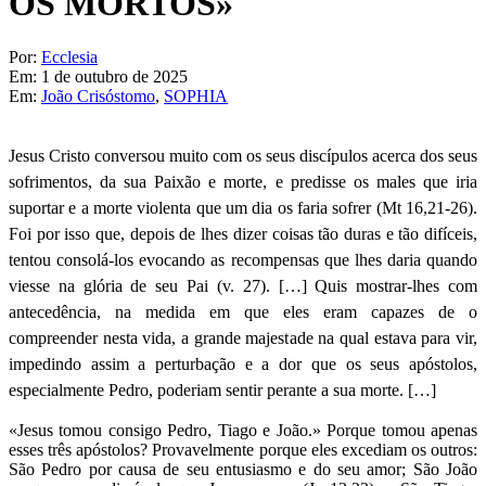
OS MORTOS»
Por:
Ecclesia
Em:
1 de outubro de 2025
Em:
João Crisóstomo
,
SOPHIA
Jesus Cristo conversou muito com os seus discípulos acerca dos seus
sofrimentos, da sua Paixão e morte, e predisse os males que iria
suportar e a morte violenta que um dia os faria sofrer (Mt 16,21-26).
Foi por isso que, depois de lhes dizer coisas tão duras e tão difíceis,
tentou consolá-los evocando as recompensas que lhes daria quando
viesse na glória de seu Pai (v. 27). […] Quis mostrar-lhes com
antecedência, na medida em que eles eram capazes de o
compreender nesta vida, a grande majestade na qual estava para vir,
impedindo assim a perturbação e a dor que os seus apóstolos,
especialmente Pedro, poderiam sentir perante a sua morte. […]
«Jesus tomou consigo Pedro, Tiago e João.» Porque tomou apenas
esses três apóstolos? Provavelmente porque eles excediam os outros:
São Pedro por causa de seu entusiasmo e do seu amor; São João