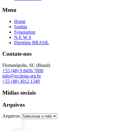
Menu
Home
Sophia
Synaxarion
N E W S
Diretório BRASIL
Contate-nos
Florianópolis, SC (Brasil)
+55 (48) 9 8456 7000
info@ecclesia.org.br
+55 (48) 3012 1340
Mídias sociais
Arquivos
Arquivos