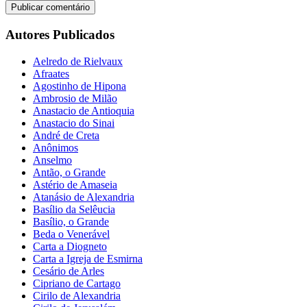
Autores Publicados
Aelredo de Rielvaux
Afraates
Agostinho de Hipona
Ambrosio de Milão
Anastacio de Antioquia
Anastacio do Sinai
André de Creta
Anônimos
Anselmo
Antão, o Grande
Astério de Amaseia
Atanásio de Alexandria
Basílio da Selêucia
Basílio, o Grande
Beda o Venerável
Carta a Diogneto
Carta a Igreja de Esmirna
Cesário de Arles
Cipriano de Cartago
Cirilo de Alexandria