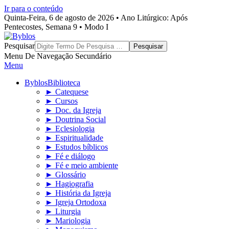
Ir para o conteúdo
Quinta-Feira, 6 de agosto de 2026 • Ano Litúrgico: Após
Pentecostes, Semana 9 • Modo I
Byblos
Pesquisar
Menu De Navegação Secundário
Menu
Byblos
Biblioteca
► Catequese
► Cursos
► Doc. da Igreja
► Doutrina Social
► Eclesiologia
► Espiritualidade
► Estudos bíblicos
► Fé e diálogo
► Fé e meio ambiente
► Glossário
► Hagiografia
► História da Igreja
► Igreja Ortodoxa
► Liturgia
► Mariologia