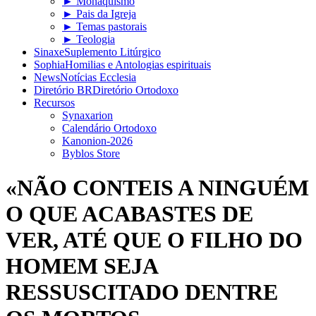
► Monaquismo
► Pais da Igreja
► Temas pastorais
► Teologia
Sinaxe
Suplemento Litúrgico
Sophia
Homilias e Antologias espirituais
News
Notícias Ecclesia
Diretório BR
Diretório Ortodoxo
Recursos
Synaxarion
Calendário Ortodoxo
Kanonion-2026
Byblos Store
«NÃO CONTEIS A NINGUÉM
O QUE ACABASTES DE
VER, ATÉ QUE O FILHO DO
HOMEM SEJA
RESSUSCITADO DENTRE