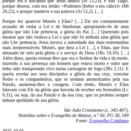
porque era o discípulo que Jesus amava (Jo 13,23), e São Tiago,
porque dissera, com seu irmão: «Podemos [beber o teu cálice]» (Mt
20,22), e porque manteve a sua palavra (At 12,2). […]
Porque fez aparecer Moisés e Elias? […] Ele era constantemente
acusado de violar a Lei e de blasfemar, apropriando-Se de uma
glória que não Lhe pertencia, a glória do Pai. […] Querendo pois
mostrar que não violava a Lei e que não Se atribuía uma glória que
não Lhe pertencia, Jesus invoca a autoridade das duas testemunhas
mais irrepreensíveis: Moisés, que dera a Lei […], e Elias, que fora
abrasado de zelo pela glória e o serviço de Deus (1Rs 19,10). […]
Além disso, queria ensinar-lhes que era o Senhor da vida e da morte,
trazendo à sua presença um homem que estava morto e outro que
tinha sido transportado vivo numa carruagem de fogo (2Rs 2,11). E
queria revelar aos seus discípulos a glória da sua cruz, consolar
Pedro e os companheiros, que se sentiam atemorizados pela sua
Paixão, aumentar-lhes a coragem. Com efeito, Moisés e Elias
falavam com Ele da glória que haveria de receber em Jerusalém (Lc
9,31), ou seja, da sua Paixão e da sua cruz, que os profetas sempre
tinham apelidado de sua glória.
São João Crisóstomo (c. 345-407),
Homilias sobre o Evangelho de Mateus, n º 56; PG 58, 549
Fonte:
Evangelho Cotidiano
2025-10-01