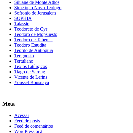
Siluane de Monte Athos
Simeão, o Novo Teólogo
Sofronio de Jerusalem
SOPHIA
Talassio
Teodoreto de Cyr
Teodoro de Mopsuesto
Teodoro de Tabenisi
Teodoro Estudita
Teofilo de Antioquia
Teognosto
Tertuliano
Textos Litúrgicos
Tiago de Saroug
Vicente de Lerins
Youssef Bousnaya
Meta
Acessar
Feed de posts
Feed de comentários
WordPress.org