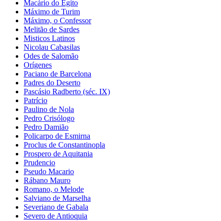
Macário do Egito
Máximo de Turim
Máximo, o Confessor
Melitão de Sardes
Misticos Latinos
Nicolau Cabasilas
Odes de Salomão
Orígenes
Paciano de Barcelona
Padres do Deserto
Pascásio Radberto (séc. IX)
Patrício
Paulino de Nola
Pedro Crisólogo
Pedro Damião
Policarpo de Esmirna
Proclus de Constantinopla
Prospero de Aquitania
Prudencio
Pseudo Macario
Rábano Mauro
Romano, o Melode
Salviano de Marselha
Severiano de Gabala
Severo de Antioquia