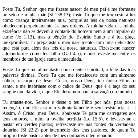
Foste Tu, Senhor, que me fizeste nascer de meu pai e me formaste
no seio de minha mãe (Sl 138,13); foste Tu que me trouxeste à luz
como criança inteiramente nua, porque as leis da nossa natureza
obedecem perpetuamente às tuas ordens. A minha vida e a minha
existência não se devem à vontade do homem nem a um impulso da
carne (Jo 1,13), mas à bênção do Espírito Santo e à tua graça
inexprimível. Tu preparaste o meu nascimento com uma delicadeza
que está para além das leis da nossa natureza. Fizeste-me nascer,
adotando-me como teu filho (Gal 4,5), e inscreveste-me entre os
membros de tua Igreja santa e imaculada.
Foste Tu que me alimentaste com o leite espiritual, o leite das tuas
palavras divinas. Foste Tu que me fortaleceste com um alimento
sólido, o corpo de Jesus Cristo, nosso Deus, teu único Filho, o
santo, e me inebriaste com o cálice de Deus, que é a taça do seu
sangue que dá vida, e que Ele derramou para a salvação do mundo.
Tu amaste-nos, Senhor e deste o teu Filho por nós, para nossa
redenção, que Ele assumiu voluntariamente e sem resistência. […]
Assim, ó Cristo, meu Deus, abaixaste-Te para me carregares aos
teus ombros, a mim, a ovelha perdida (Lc 15,5), e levaste-me a
pastar em verdes prados; refrescaste-me nas fontes da verdadeira
doutrina (Sl 22,2) por intermédio dos teus pastores, de quem Tu
próprio foste pastor antes de lhes confiares o teu rebanho.