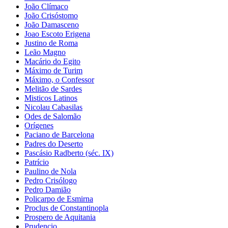
João Clímaco
João Crisóstomo
João Damasceno
Joao Escoto Erigena
Justino de Roma
Leão Magno
Macário do Egito
Máximo de Turim
Máximo, o Confessor
Melitão de Sardes
Misticos Latinos
Nicolau Cabasilas
Odes de Salomão
Orígenes
Paciano de Barcelona
Padres do Deserto
Pascásio Radberto (séc. IX)
Patrício
Paulino de Nola
Pedro Crisólogo
Pedro Damião
Policarpo de Esmirna
Proclus de Constantinopla
Prospero de Aquitania
Prudencio