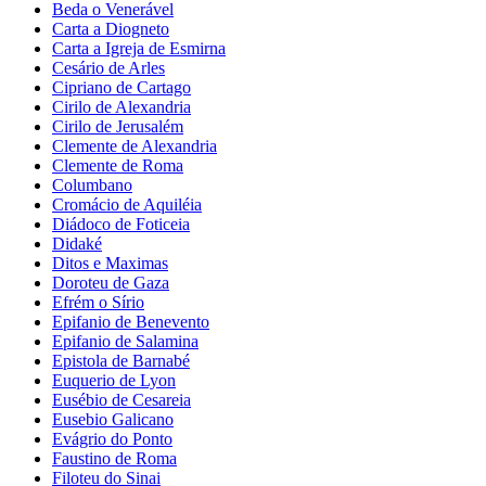
Beda o Venerável
Carta a Diogneto
Carta a Igreja de Esmirna
Cesário de Arles
Cipriano de Cartago
Cirilo de Alexandria
Cirilo de Jerusalém
Clemente de Alexandria
Clemente de Roma
Columbano
Cromácio de Aquiléia
Diádoco de Foticeia
Didaké
Ditos e Maximas
Doroteu de Gaza
Efrém o Sírio
Epifanio de Benevento
Epifanio de Salamina
Epistola de Barnabé
Euquerio de Lyon
Eusébio de Cesareia
Eusebio Galicano
Evágrio do Ponto
Faustino de Roma
Filoteu do Sinai