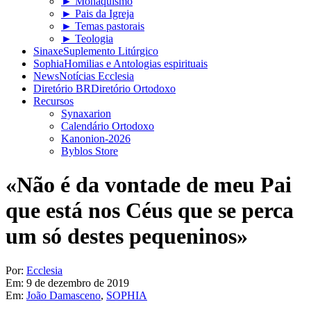
► Monaquismo
► Pais da Igreja
► Temas pastorais
► Teologia
Sinaxe
Suplemento Litúrgico
Sophia
Homilias e Antologias espirituais
News
Notícias Ecclesia
Diretório BR
Diretório Ortodoxo
Recursos
Synaxarion
Calendário Ortodoxo
Kanonion-2026
Byblos Store
«Não é da vontade de meu Pai
que está nos Céus que se perca
um só destes pequeninos»
Por:
Ecclesia
Em:
9 de dezembro de 2019
Em:
João Damasceno
,
SOPHIA