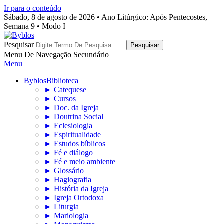
Ir para o conteúdo
Sábado, 8 de agosto de 2026 • Ano Litúrgico: Após Pentecostes,
Semana 9 • Modo I
Byblos
Pesquisar
Menu De Navegação Secundário
Menu
Byblos
Biblioteca
► Catequese
► Cursos
► Doc. da Igreja
► Doutrina Social
► Eclesiologia
► Espiritualidade
► Estudos bíblicos
► Fé e diálogo
► Fé e meio ambiente
► Glossário
► Hagiografia
► História da Igreja
► Igreja Ortodoxa
► Liturgia
► Mariologia