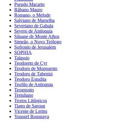
Pseudo Macario
Rábano Mauro
Romano, o Melode
Salviano de Marselha
Severiano de Gabala
Severo de Antioquia
Siluane de Monte Athos
Simeão, o Novo Teólogo
Sofronio de Jerusalem
SOPHIA
Talassio
Teodoreto de Cyr
Teodoro de Mopsuesto
Teodoro de Tabenisi
Teodoro Estudita
Teofilo de Antioquia
Teognosto
Tertuliano
Textos Litúrgicos
Tiago de Saroug
Vicente de Lerins
Youssef Bousnaya