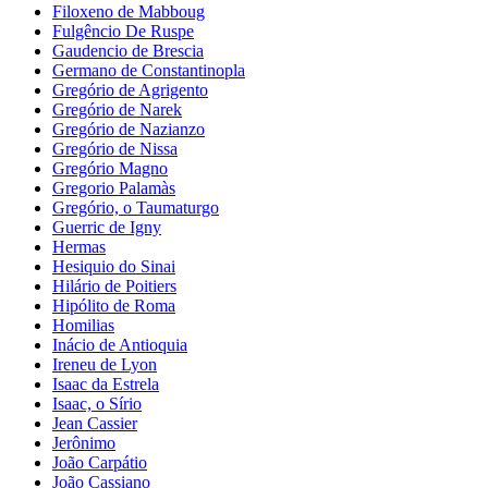
Filoxeno de Mabboug
Fulgêncio De Ruspe
Gaudencio de Brescia
Germano de Constantinopla
Gregório de Agrigento
Gregório de Narek
Gregório de Nazianzo
Gregório de Nissa
Gregório Magno
Gregorio Palamàs
Gregório, o Taumaturgo
Guerric de Igny
Hermas
Hesiquio do Sinai
Hilário de Poitiers
Hipólito de Roma
Homilias
Inácio de Antioquia
Ireneu de Lyon
Isaac da Estrela
Isaac, o Sírio
Jean Cassier
Jerônimo
João Carpátio
João Cassiano