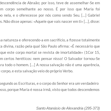
 descendência de Abraão; por isso, teve de assemelhar-Se em
m corpo semelhante ao nosso. É por isso que Maria foi
o nela, e o oferecesse por nós como sendo Seu. […] Gabriel
 Não disse apenas: «Aquele que vais nascer em ti» […], disse:
a natureza e oferecendo-a em sacrifício, a fizesse totalmente
a divina, razão pela qual São Paulo afirma: «É necessário que
e que este corpo mortal se revista de imortalidade» (1Cor 15,
m certos heréticos: nem pensar nisso! O Salvador tornou-Se
ara todo o homem. […] A nossa salvação não é uma aparência,
corpo, e esta salvação veio do próprio Verbo.
 segundo as Escrituras, e o corpo do Senhor era um verdadeiro
nosso, porque Maria é nossa irmã, visto que todos descendemos
Santo Atanásio de Alexandria (295-373)