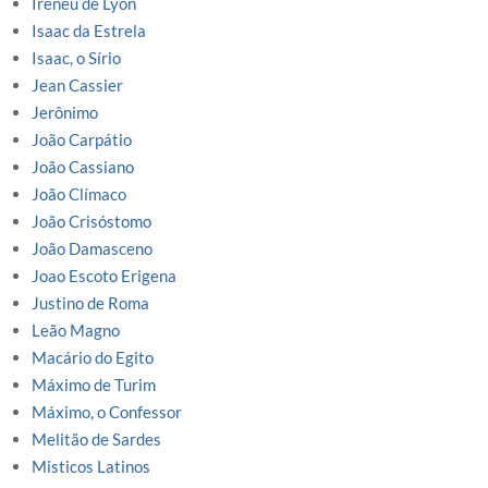
Ireneu de Lyon
Isaac da Estrela
Isaac, o Sírio
Jean Cassier
Jerônimo
João Carpátio
João Cassiano
João Clímaco
João Crisóstomo
João Damasceno
Joao Escoto Erigena
Justino de Roma
Leão Magno
Macário do Egito
Máximo de Turim
Máximo, o Confessor
Melitão de Sardes
Misticos Latinos