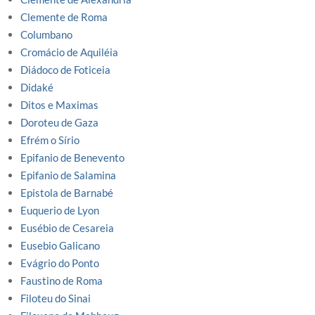
Clemente de Roma
Columbano
Cromácio de Aquiléia
Diádoco de Foticeia
Didaké
Ditos e Maximas
Doroteu de Gaza
Efrém o Sírio
Epifanio de Benevento
Epifanio de Salamina
Epistola de Barnabé
Euquerio de Lyon
Eusébio de Cesareia
Eusebio Galicano
Evágrio do Ponto
Faustino de Roma
Filoteu do Sinai