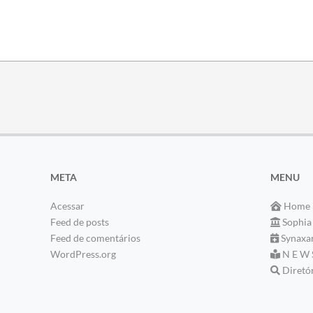
META
MENU
Acessar
Home
Feed de posts
Sophia
Feed de comentários
Synaxa
WordPress.org
N E W 
Diretó