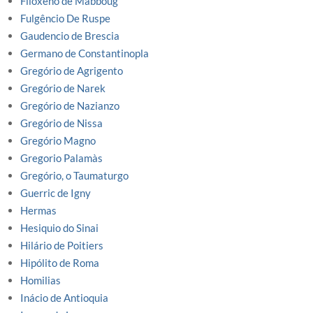
Filoxeno de Mabboug
Fulgêncio De Ruspe
Gaudencio de Brescia
Germano de Constantinopla
Gregório de Agrigento
Gregório de Narek
Gregório de Nazianzo
Gregório de Nissa
Gregório Magno
Gregorio Palamàs
Gregório, o Taumaturgo
Guerric de Igny
Hermas
Hesiquio do Sinai
Hilário de Poitiers
Hipólito de Roma
Homilias
Inácio de Antioquia