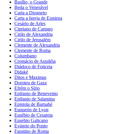
Basílio, o Grande
Beda o Venerável
Carta a Diogneto
Carta a Igreja de Esmirna
Cesário de Arles
Cipriano de Cartago
Cirilo de Alexandria
Cirilo de Jerusalém
Clemente de Alexandria
Clemente de Roma
Columbano
Cromácio de Aquiléia
Diádoco de Foticeia
Didaké
Ditos e Maximas
Doroteu de Gaza
Efrém o Sírio
Epifanio de Benevento
Epifanio de Salamina
Epistola de Barnabé
Euquerio de Lyon
Eusébio de Cesareia
Eusebio Galicano
Evágrio do Ponto
Faustino de Roma