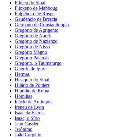
Filoteu do Sinai
Filoxeno de Mabboug
Fulgêncio De Ruspe
Gaudencio de Brescia
Germano de Constantinopla
Gregório de Agrigento
Gregório de Narek
Gregório de Nazianzo
Gregório de Nissa
Gregório Magno
Gregorio Palamàs
Gregório, o Taumaturgo
Guerric de Igny
Hermas
Hesiquio do Sinai
Hilário de Poitiers
Hipólito de Roma
Homilias
Inácio de Antioquia
Ireneu de Lyon
Isaac da Estrela
Isaac, o Sírio
Jean Cassier
Jerônimo
João Carpátio