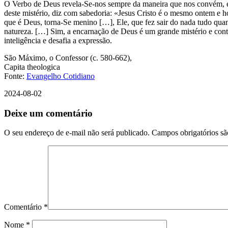
O Verbo de Deus revela-Se-nos sempre da maneira que nos convém, e c
deste mistério, diz com sabedoria: «Jesus Cristo é o mesmo ontem e ho
que é Deus, torna-Se menino […], Ele, que fez sair do nada tudo quan
natureza. […] Sim, a encarnação de Deus é um grande mistério e conti
inteligência e desafia a expressão.
São Máximo, o Confessor (c. 580-662),
Capita theologica
Fonte:
Evangelho Cotidiano
2024-08-02
Deixe um comentário
O seu endereço de e-mail não será publicado.
Campos obrigatórios s
Comentário
*
Nome
*