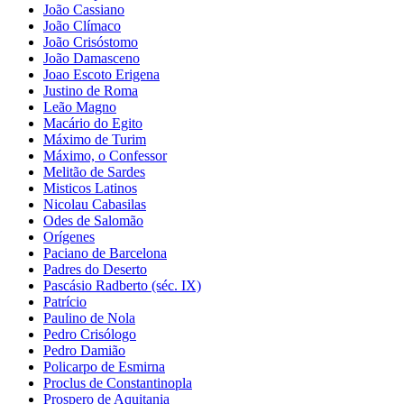
João Cassiano
João Clímaco
João Crisóstomo
João Damasceno
Joao Escoto Erigena
Justino de Roma
Leão Magno
Macário do Egito
Máximo de Turim
Máximo, o Confessor
Melitão de Sardes
Misticos Latinos
Nicolau Cabasilas
Odes de Salomão
Orígenes
Paciano de Barcelona
Padres do Deserto
Pascásio Radberto (séc. IX)
Patrício
Paulino de Nola
Pedro Crisólogo
Pedro Damião
Policarpo de Esmirna
Proclus de Constantinopla
Prospero de Aquitania