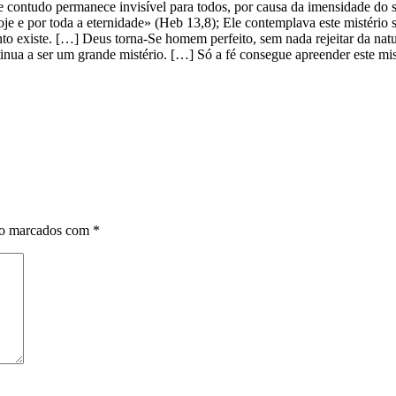
ontudo permanece invisível para todos, por causa da imensidade do seu
je e por toda a eternidade» (Heb 13,8); Ele contemplava este mistério 
to existe. […] Deus torna-Se homem perfeito, sem nada rejeitar da natu
nua a ser um grande mistério. […] Só a fé consegue apreender este misté
ão marcados com
*