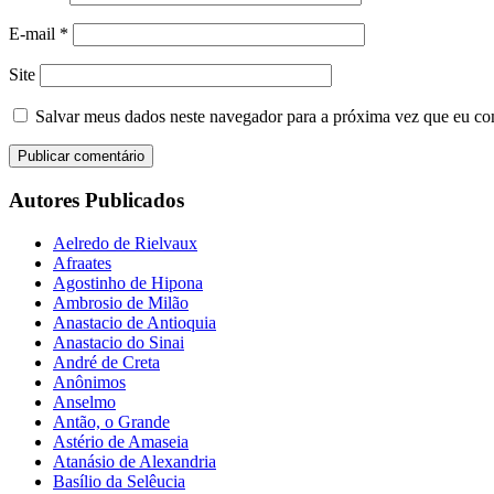
E-mail
*
Site
Salvar meus dados neste navegador para a próxima vez que eu co
Autores Publicados
Aelredo de Rielvaux
Afraates
Agostinho de Hipona
Ambrosio de Milão
Anastacio de Antioquia
Anastacio do Sinai
André de Creta
Anônimos
Anselmo
Antão, o Grande
Astério de Amaseia
Atanásio de Alexandria
Basílio da Selêucia