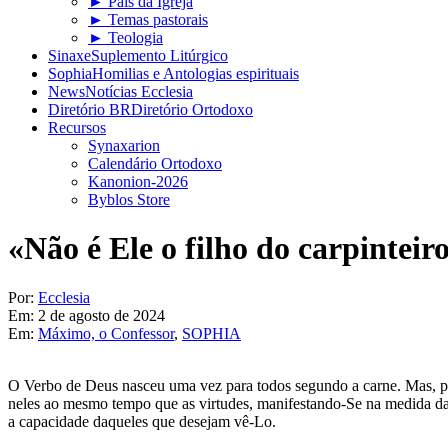
► Pais da Igreja
► Temas pastorais
► Teologia
Sinaxe
Suplemento Litúrgico
Sophia
Homilias e Antologias espirituais
News
Notícias Ecclesia
Diretório BR
Diretório Ortodoxo
Recursos
Synaxarion
Calendário Ortodoxo
Kanonion-2026
Byblos Store
«Não é Ele o filho do carpinteir
Por:
Ecclesia
Em:
2 de agosto de 2024
Em:
Máximo, o Confessor
,
SOPHIA
O Verbo de Deus nasceu uma vez para todos segundo a carne. Mas, por
neles ao mesmo tempo que as virtudes, manifestando-Se na medida da 
a capacidade daqueles que desejam vê-Lo.