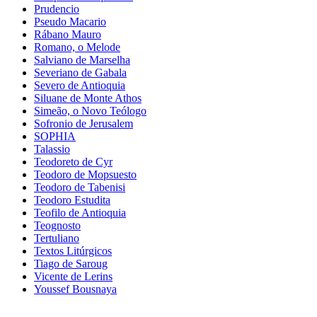
Prudencio
Pseudo Macario
Rábano Mauro
Romano, o Melode
Salviano de Marselha
Severiano de Gabala
Severo de Antioquia
Siluane de Monte Athos
Simeão, o Novo Teólogo
Sofronio de Jerusalem
SOPHIA
Talassio
Teodoreto de Cyr
Teodoro de Mopsuesto
Teodoro de Tabenisi
Teodoro Estudita
Teofilo de Antioquia
Teognosto
Tertuliano
Textos Litúrgicos
Tiago de Saroug
Vicente de Lerins
Youssef Bousnaya