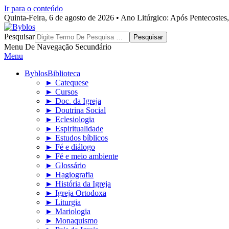
Ir para o conteúdo
Quinta-Feira, 6 de agosto de 2026 • Ano Litúrgico: Após Pentecoste
Byblos
Pesquisar
Menu De Navegação Secundário
Menu
Byblos
Biblioteca
► Catequese
► Cursos
► Doc. da Igreja
► Doutrina Social
► Eclesiologia
► Espiritualidade
► Estudos bíblicos
► Fé e diálogo
► Fé e meio ambiente
► Glossário
► Hagiografia
► História da Igreja
► Igreja Ortodoxa
► Liturgia
► Mariologia
► Monaquismo