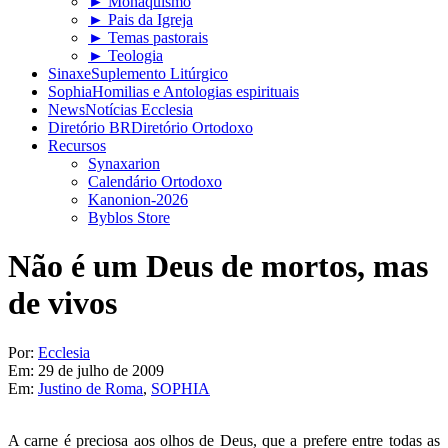
► Monaquismo
► Pais da Igreja
► Temas pastorais
► Teologia
Sinaxe
Suplemento Litúrgico
Sophia
Homilias e Antologias espirituais
News
Notícias Ecclesia
Diretório BR
Diretório Ortodoxo
Recursos
Synaxarion
Calendário Ortodoxo
Kanonion-2026
Byblos Store
Não é um Deus de mortos, mas
de vivos
Por:
Ecclesia
Em:
29 de julho de 2009
Em:
Justino de Roma
,
SOPHIA
A carne é preciosa aos olhos de Deus, que a prefere entre todas as