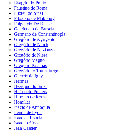
Evágrio do Ponto
Faustino de Roma
Filoteu do Sinai
Filoxeno de Mabboug
Fulgêncio De Ruspe
Gaudencio de Brescia
Germano de Constantinopla
Gregório de Agrigento
Gregório de Narek
Gregório de Nazianzo
Gregório de Nissa
Gregório Magno
Gregorio Palamàs
Gregório, o Taumaturgo
Guerric de Igny
Hermas
Hesiquio do Sinai
Hilário de Poitiers
Hipólito de Roma
Homilias
Inácio de Antioquia
Ireneu de Lyon
Isaac da Estrela
Isaac, o Sírio
Jean Cassier