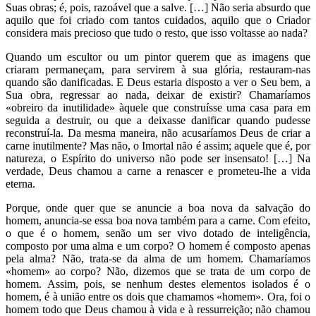
Suas obras; é, pois, razoável que a salve. […] Não seria absurdo que
aquilo que foi criado com tantos cuidados, aquilo que o Criador
considera mais precioso que tudo o resto, que isso voltasse ao nada?
Quando um escultor ou um pintor querem que as imagens que
criaram permaneçam, para servirem à sua glória, restauram-nas
quando são danificadas. E Deus estaria disposto a ver o Seu bem, a
Sua obra, regressar ao nada, deixar de existir? Chamaríamos
«obreiro da inutilidade» àquele que construísse uma casa para em
seguida a destruir, ou que a deixasse danificar quando pudesse
reconstruí-la. Da mesma maneira, não acusaríamos Deus de criar a
carne inutilmente? Mas não, o Imortal não é assim; aquele que é, por
natureza, o Espírito do universo não pode ser insensato! […] Na
verdade, Deus chamou a carne a renascer e prometeu-lhe a vida
eterna.
Porque, onde quer que se anuncie a boa nova da salvação do
homem, anuncia-se essa boa nova também para a carne. Com efeito,
o que é o homem, senão um ser vivo dotado de inteligência,
composto por uma alma e um corpo? O homem é composto apenas
pela alma? Não, trata-se da alma de um homem. Chamaríamos
«homem» ao corpo? Não, dizemos que se trata de um corpo de
homem. Assim, pois, se nenhum destes elementos isolados é o
homem, é à união entre os dois que chamamos «homem». Ora, foi o
homem todo que Deus chamou à vida e à ressurreição; não chamou