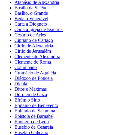
Atanásio de Alexandria
Basílio da Selêucia
Basílio, o Grande
Beda o Venerável
Carta a Diogneto
Carta a Igreja de Esmirna
Cesário de Arles
Cipriano de Cartago
Cirilo de Alexandria
Cirilo de Jerusalém
Clemente de Alexandria
Clemente de Roma
Columbano
Cromácio de Aquiléia
Diádoco de Foticeia
Didaké
Ditos e Maximas
Doroteu de Gaza
Efrém o Sírio
Epifanio de Benevento
Epifanio de Salamina
Epistola de Barnabé
Euquerio de Lyon
Eusébio de Cesareia
Eusebio Galicano