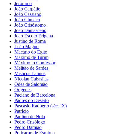
Jerônimo
João Carpátio
João Cassiano
João Clímaco
João Crisóstomo
João Damasceno
Joao Escoto Erigena
Justino de Roma
Leão Magno
Macário do Egito
Máximo de Turim
Máximo, o Confessor
Melitão de Sardes
Misticos Latinos
Nicolau Cabasilas
Odes de Salomão
Orígenes
Paciano de Barcelona
Padres do Deserto
Pascásio Radberto (séc. IX)
Patrício
Paulino de Nola
Pedro Crisólogo
Pedro Damião
Policarpo de Esmirna