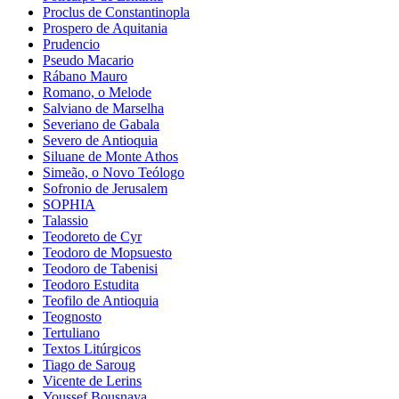
Proclus de Constantinopla
Prospero de Aquitania
Prudencio
Pseudo Macario
Rábano Mauro
Romano, o Melode
Salviano de Marselha
Severiano de Gabala
Severo de Antioquia
Siluane de Monte Athos
Simeão, o Novo Teólogo
Sofronio de Jerusalem
SOPHIA
Talassio
Teodoreto de Cyr
Teodoro de Mopsuesto
Teodoro de Tabenisi
Teodoro Estudita
Teofilo de Antioquia
Teognosto
Tertuliano
Textos Litúrgicos
Tiago de Saroug
Vicente de Lerins
Youssef Bousnaya