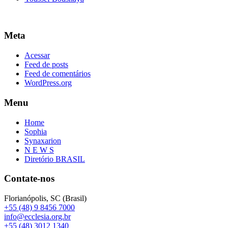
Meta
Acessar
Feed de posts
Feed de comentários
WordPress.org
Menu
Home
Sophia
Synaxarion
N E W S
Diretório BRASIL
Contate-nos
Florianópolis, SC (Brasil)
+55 (48) 9 8456 7000
info@ecclesia.org.br
+55 (48) 3012 1340