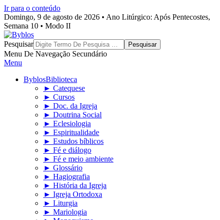
Ir para o conteúdo
Domingo, 9 de agosto de 2026 • Ano Litúrgico: Após Pentecostes,
Semana 10 • Modo II
Byblos
Pesquisar
Menu De Navegação Secundário
Menu
Byblos
Biblioteca
► Catequese
► Cursos
► Doc. da Igreja
► Doutrina Social
► Eclesiologia
► Espiritualidade
► Estudos bíblicos
► Fé e diálogo
► Fé e meio ambiente
► Glossário
► Hagiografia
► História da Igreja
► Igreja Ortodoxa
► Liturgia
► Mariologia