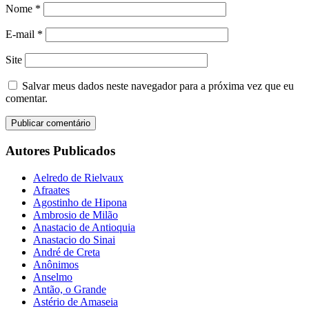
Nome
*
E-mail
*
Site
Salvar meus dados neste navegador para a próxima vez que eu
comentar.
Autores Publicados
Aelredo de Rielvaux
Afraates
Agostinho de Hipona
Ambrosio de Milão
Anastacio de Antioquia
Anastacio do Sinai
André de Creta
Anônimos
Anselmo
Antão, o Grande
Astério de Amaseia