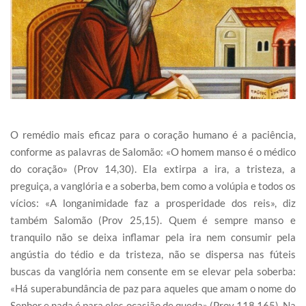
O remédio mais eficaz para o coração humano é a paciência,
conforme as palavras de Salomão: «O homem manso é o médico
do coração» (Prov 14,30). Ela extirpa a ira, a tristeza, a
preguiça, a vanglória e a soberba, bem como a volúpia e todos os
vícios: «A longanimidade faz a prosperidade dos reis», diz
também Salomão (Prov 25,15). Quem é sempre manso e
tranquilo não se deixa inflamar pela ira nem consumir pela
angústia do tédio e da tristeza, não se dispersa nas fúteis
buscas da vanglória nem consente em se elevar pela soberba:
«Há superabundância de paz para aqueles que amam o nome do
Senhor e nada é para eles ocasião de queda» (Prov 118,165). Na