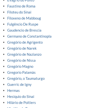
Evágrio do Ponto
Faustino de Roma
Filoteu do Sinai
Filoxeno de Mabboug
Fulgêncio De Ruspe
Gaudencio de Brescia
Germano de Constantinopla
Gregório de Agrigento
Gregório de Narek
Gregório de Nazianzo
Gregório de Nissa
Gregório Magno
Gregorio Palamàs
Gregório, o Taumaturgo
Guerric de Igny
Hermas
Hesiquio do Sinai
Hilário de Poitiers