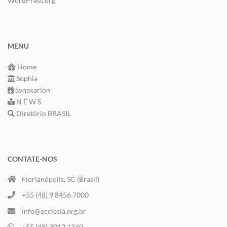
WordPress.org
MENU
Home
Sophia
Synaxarion
N E W S
Diretório BRASIL
CONTATE-NOS
Florianópolis, SC (Brasil)
+55 (48) 9 8456 7000
info@ecclesia.org.br
+55 (48) 3012 1340