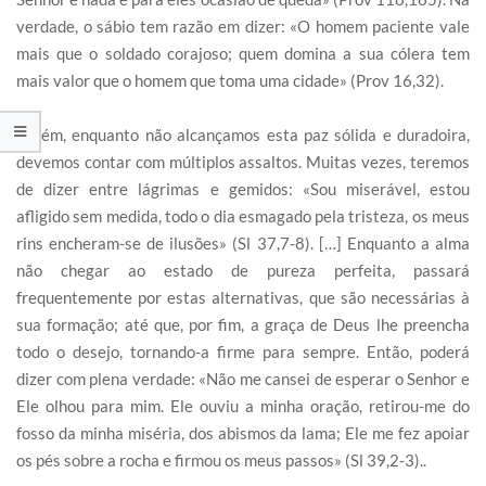
verdade, o sábio tem razão em dizer: «O homem paciente vale
mais que o soldado corajoso; quem domina a sua cólera tem
mais valor que o homem que toma uma cidade» (Prov 16,32).
Porém, enquanto não alcançamos esta paz sólida e duradoira,
devemos contar com múltiplos assaltos. Muitas vezes, teremos
de dizer entre lágrimas e gemidos: «Sou miserável, estou
afligido sem medida, todo o dia esmagado pela tristeza, os meus
rins encheram-se de ilusões» (Sl 37,7-8). […] Enquanto a alma
não chegar ao estado de pureza perfeita, passará
frequentemente por estas alternativas, que são necessárias à
sua formação; até que, por fim, a graça de Deus lhe preencha
todo o desejo, tornando-a firme para sempre. Então, poderá
dizer com plena verdade: «Não me cansei de esperar o Senhor e
Ele olhou para mim. Ele ouviu a minha oração, retirou-me do
fosso da minha miséria, dos abismos da lama; Ele me fez apoiar
os pés sobre a rocha e firmou os meus passos» (Sl 39,2-3)..