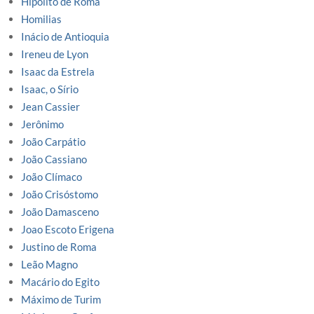
Hipólito de Roma
Homilias
Inácio de Antioquia
Ireneu de Lyon
Isaac da Estrela
Isaac, o Sírio
Jean Cassier
Jerônimo
João Carpátio
João Cassiano
João Clímaco
João Crisóstomo
João Damasceno
Joao Escoto Erigena
Justino de Roma
Leão Magno
Macário do Egito
Máximo de Turim