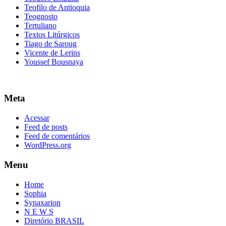
Teofilo de Antioquia
Teognosto
Tertuliano
Textos Litúrgicos
Tiago de Saroug
Vicente de Lerins
Youssef Bousnaya
Meta
Acessar
Feed de posts
Feed de comentários
WordPress.org
Menu
Home
Sophia
Synaxarion
N E W S
Diretório BRASIL