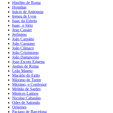
Hipólito de Roma
Homilias
Inácio de Antioquia
Ireneu de Lyon
Isaac da Estrela
Isaac, o Sírio
Jean Cassier
Jerônimo
João Carpátio
João Cassiano
João Clímaco
João Crisóstomo
João Damasceno
Joao Escoto Erigena
Justino de Roma
Leão Magno
Macário do Egito
Máximo de Turim
Máximo, o Confessor
Melitão de Sardes
Misticos Latinos
Nicolau Cabasilas
Odes de Salomão
Orígenes
Paciano de Barcelona