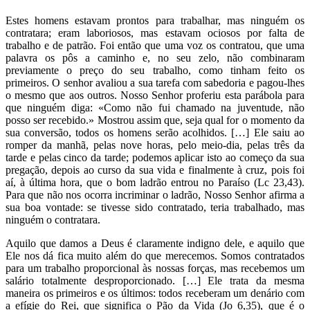
Estes homens estavam prontos para trabalhar, mas ninguém os
contratara; eram laboriosos, mas estavam ociosos por falta de
trabalho e de patrão. Foi então que uma voz os contratou, que uma
palavra os pôs a caminho e, no seu zelo, não combinaram
previamente o preço do seu trabalho, como tinham feito os
primeiros. O senhor avaliou a sua tarefa com sabedoria e pagou-lhes
o mesmo que aos outros. Nosso Senhor proferiu esta parábola para
que ninguém diga: «Como não fui chamado na juventude, não
posso ser recebido.» Mostrou assim que, seja qual for o momento da
sua conversão, todos os homens serão acolhidos. […] Ele saiu ao
romper da manhã, pelas nove horas, pelo meio-dia, pelas três da
tarde e pelas cinco da tarde; podemos aplicar isto ao começo da sua
pregação, depois ao curso da sua vida e finalmente à cruz, pois foi
aí, à última hora, que o bom ladrão entrou no Paraíso (Lc 23,43).
Para que não nos ocorra incriminar o ladrão, Nosso Senhor afirma a
sua boa vontade: se tivesse sido contratado, teria trabalhado, mas
ninguém o contratara.
Aquilo que damos a Deus é claramente indigno dele, e aquilo que
Ele nos dá fica muito além do que merecemos. Somos contratados
para um trabalho proporcional às nossas forças, mas recebemos um
salário totalmente desproporcionado. […] Ele trata da mesma
maneira os primeiros e os últimos: todos receberam um denário com
a efígie do Rei, que significa o Pão da Vida (Jo 6,35), que é o