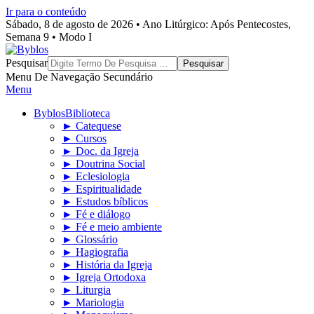
Ir para o conteúdo
Sábado, 8 de agosto de 2026 • Ano Litúrgico: Após Pentecostes,
Semana 9 • Modo I
Byblos
Pesquisar
Menu De Navegação Secundário
Menu
Byblos
Biblioteca
► Catequese
► Cursos
► Doc. da Igreja
► Doutrina Social
► Eclesiologia
► Espiritualidade
► Estudos bíblicos
► Fé e diálogo
► Fé e meio ambiente
► Glossário
► Hagiografia
► História da Igreja
► Igreja Ortodoxa
► Liturgia
► Mariologia