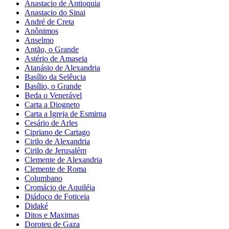
Anastacio de Antioquia
Anastacio do Sinai
André de Creta
Anônimos
Anselmo
Antão, o Grande
Astério de Amaseia
Atanásio de Alexandria
Basílio da Selêucia
Basílio, o Grande
Beda o Venerável
Carta a Diogneto
Carta a Igreja de Esmirna
Cesário de Arles
Cipriano de Cartago
Cirilo de Alexandria
Cirilo de Jerusalém
Clemente de Alexandria
Clemente de Roma
Columbano
Cromácio de Aquiléia
Diádoco de Foticeia
Didaké
Ditos e Maximas
Doroteu de Gaza