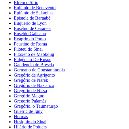
Efrém o Sírio
Epifanio de Benevento
Epifanio de Salamina
Epistola de Barnabé
Euquerio de Lyon
Eusébio de Cesareia
Eusebio Galicano
Evágrio do Ponto
Faustino de Roma
Filoteu do Sinai
Filoxeno de Mabboug
Fulgêncio De Ruspe
Gaudencio de Brescia
Germano de Constantinopla
Gregório de Agrigento
Gregório de Narek
Gregório de Nazianzo
Gregório de Nissa
Gregório Magno
Gregorio Palamàs
Gregório, o Taumaturgo
Guerric de Igny
Hermas
Hesiquio do Sinai
Hilário de Poitiers