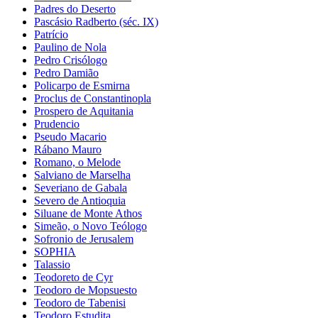
Padres do Deserto
Pascásio Radberto (séc. IX)
Patrício
Paulino de Nola
Pedro Crisólogo
Pedro Damião
Policarpo de Esmirna
Proclus de Constantinopla
Prospero de Aquitania
Prudencio
Pseudo Macario
Rábano Mauro
Romano, o Melode
Salviano de Marselha
Severiano de Gabala
Severo de Antioquia
Siluane de Monte Athos
Simeão, o Novo Teólogo
Sofronio de Jerusalem
SOPHIA
Talassio
Teodoreto de Cyr
Teodoro de Mopsuesto
Teodoro de Tabenisi
Teodoro Estudita