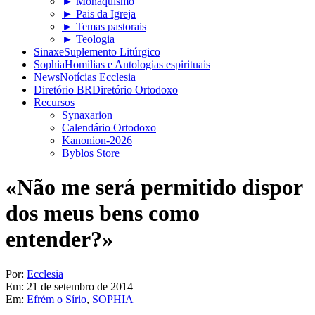
► Monaquismo
► Pais da Igreja
► Temas pastorais
► Teologia
Sinaxe
Suplemento Litúrgico
Sophia
Homilias e Antologias espirituais
News
Notícias Ecclesia
Diretório BR
Diretório Ortodoxo
Recursos
Synaxarion
Calendário Ortodoxo
Kanonion-2026
Byblos Store
«Não me será permitido dispor
dos meus bens como
entender?»
Por:
Ecclesia
Em:
21 de setembro de 2014
Em:
Efrém o Sírio
,
SOPHIA