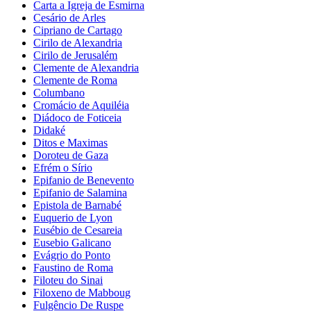
Carta a Igreja de Esmirna
Cesário de Arles
Cipriano de Cartago
Cirilo de Alexandria
Cirilo de Jerusalém
Clemente de Alexandria
Clemente de Roma
Columbano
Cromácio de Aquiléia
Diádoco de Foticeia
Didaké
Ditos e Maximas
Doroteu de Gaza
Efrém o Sírio
Epifanio de Benevento
Epifanio de Salamina
Epistola de Barnabé
Euquerio de Lyon
Eusébio de Cesareia
Eusebio Galicano
Evágrio do Ponto
Faustino de Roma
Filoteu do Sinai
Filoxeno de Mabboug
Fulgêncio De Ruspe