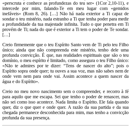
«perscruta e conhece as profundezas do teu ser» (1Cor 2,10-11), e
intercede por mim, falando-Te em meu lugar com «gemidos
inefáveis» (Rom 8, 26). […] Não há nada exterior a Ti capaz de
sondar o teu mistério, nada estranho a Ti que tenha poder para medir
a profundidade da tua majestade infinita. Tudo o que penetra em Ti
provém de Ti; nada do que é exterior a Ti tem o poder de Te sondar.
[…]
Creio firmemente que o teu Espírito Santo vem de Ti pelo teu Filho
único; ainda que não compreenda este mistério, tenho dele uma
profunda convicção. É que, nas realidades espirituais que são o teu
domínio, o meu espírito é limitado, como assegura o teu Filho único:
«Não te admires por te dizer: “Tens de nascer do alto”; pois o
Espírito sopra onde quer; tu ouves a sua voz, mas não sabes nem de
onde vem nem para onde vai. Assim acontece a quem nascer da
água e do Espírito».
Creio no meu novo nascimento sem o compreender, e recorro à fé
para aquilo que me escapa. Sei que tenho o poder de renascer, mas
não sei como isso acontece. Nada limita o Espírito. Ele fala quando
quer, diz o que quer e onde quer. A razão da sua partida e da sua
chegada permanece desconhecida para mim, mas tenho a convicção
profunda da sua presença.