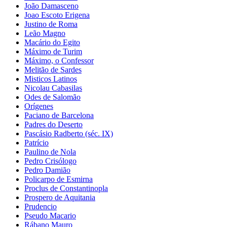
João Damasceno
Joao Escoto Erigena
Justino de Roma
Leão Magno
Macário do Egito
Máximo de Turim
Máximo, o Confessor
Melitão de Sardes
Misticos Latinos
Nicolau Cabasilas
Odes de Salomão
Orígenes
Paciano de Barcelona
Padres do Deserto
Pascásio Radberto (séc. IX)
Patrício
Paulino de Nola
Pedro Crisólogo
Pedro Damião
Policarpo de Esmirna
Proclus de Constantinopla
Prospero de Aquitania
Prudencio
Pseudo Macario
Rábano Mauro