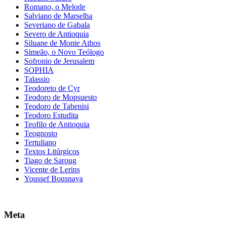
Romano, o Melode
Salviano de Marselha
Severiano de Gabala
Severo de Antioquia
Siluane de Monte Athos
Simeão, o Novo Teólogo
Sofronio de Jerusalem
SOPHIA
Talassio
Teodoreto de Cyr
Teodoro de Mopsuesto
Teodoro de Tabenisi
Teodoro Estudita
Teofilo de Antioquia
Teognosto
Tertuliano
Textos Litúrgicos
Tiago de Saroug
Vicente de Lerins
Youssef Bousnaya
Meta