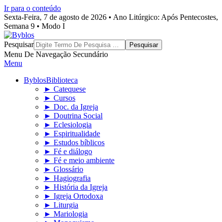
Ir para o conteúdo
Sexta-Feira, 7 de agosto de 2026 • Ano Litúrgico: Após Pentecostes,
Semana 9 • Modo I
Byblos
Pesquisar
Menu De Navegação Secundário
Menu
Byblos
Biblioteca
► Catequese
► Cursos
► Doc. da Igreja
► Doutrina Social
► Eclesiologia
► Espiritualidade
► Estudos bíblicos
► Fé e diálogo
► Fé e meio ambiente
► Glossário
► Hagiografia
► História da Igreja
► Igreja Ortodoxa
► Liturgia
► Mariologia