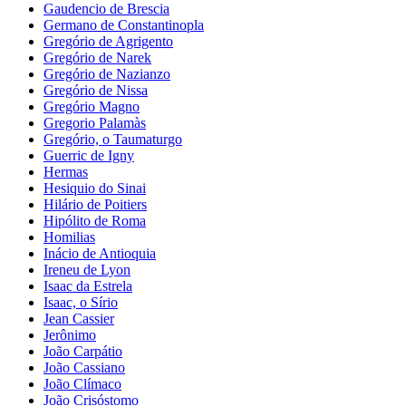
Gaudencio de Brescia
Germano de Constantinopla
Gregório de Agrigento
Gregório de Narek
Gregório de Nazianzo
Gregório de Nissa
Gregório Magno
Gregorio Palamàs
Gregório, o Taumaturgo
Guerric de Igny
Hermas
Hesiquio do Sinai
Hilário de Poitiers
Hipólito de Roma
Homilias
Inácio de Antioquia
Ireneu de Lyon
Isaac da Estrela
Isaac, o Sírio
Jean Cassier
Jerônimo
João Carpátio
João Cassiano
João Clímaco
João Crisóstomo