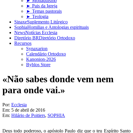
► Monaquismo
► Pais da Igreja
► Temas pastorais
► Teologia
Sinaxe
Suplemento Litúrgico
Sophia
Homilias e Antologias espirituais
News
Notícias Ecclesia
Diretório BR
Diretório Ortodoxo
Recursos
Synaxarion
Calendário Ortodoxo
Kanonion-2026
Byblos Store
«Não sabes donde vem nem
para onde vai.»
Por:
Ecclesia
Em:
5 de abril de 2016
Em:
Hilário de Poitiers
,
SOPHIA
Deus todo poderoso, o apóstolo Paulo diz que o teu Espírito Santo