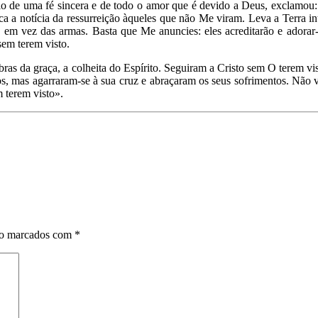
eio de uma fé sincera e de todo o amor que é devido a Deus, exclamo
a a notícia da ressurreição àqueles que não Me viram. Leva a Terra inte
, em vez das armas. Basta que Me anuncies: eles acreditarão e adora
sem terem visto.
as obras da graça, a colheita do Espírito. Seguiram a Cristo sem O tere
s, mas agarraram-se à sua cruz e abraçaram os seus sofrimentos. Não 
m terem visto».
ão marcados com
*