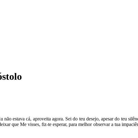
óstolo
ão estava cá, aproveita agora. Sei do teu desejo, apesar do teu silênci
m deixar que Me visses, fiz-te esperar, para melhor observar a tua impac