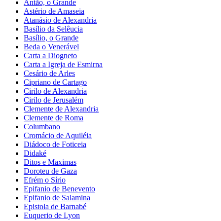
Antão, o Grande
Astério de Amaseia
Atanásio de Alexandria
Basílio da Selêucia
Basílio, o Grande
Beda o Venerável
Carta a Diogneto
Carta a Igreja de Esmirna
Cesário de Arles
Cipriano de Cartago
Cirilo de Alexandria
Cirilo de Jerusalém
Clemente de Alexandria
Clemente de Roma
Columbano
Cromácio de Aquiléia
Diádoco de Foticeia
Didaké
Ditos e Maximas
Doroteu de Gaza
Efrém o Sírio
Epifanio de Benevento
Epifanio de Salamina
Epistola de Barnabé
Euquerio de Lyon