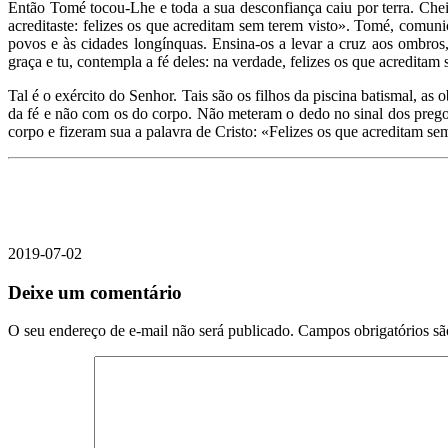
Então Tomé tocou-Lhe e toda a sua desconfiança caiu por terra. Ch
acreditaste: felizes os que acreditam sem terem visto». Tomé, comunic
povos e às cidades longínquas. Ensina-os a levar a cruz aos ombros
graça e tu, contempla a fé deles: na verdade, felizes os que acreditam 
Tal é o exército do Senhor. Tais são os filhos da piscina batismal, 
da fé e não com os do corpo. Não meteram o dedo no sinal dos prego
corpo e fizeram sua a palavra de Cristo: «Felizes os que acreditam se
2019-07-02
Deixe um comentário
O seu endereço de e-mail não será publicado.
Campos obrigatórios s