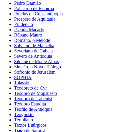
Pedro Damião
Policarpo de Esmirna
Proclus de Constantinopla
Prospero de Aquitania
Prudencio
Pseudo Macario
Rábano Mauro
Romano, o Melode
Salviano de Marselha
Severiano de Gabala
Severo de Antioquia
Siluane de Monte Athos
Simeão, o Novo Teólogo
Sofronio de Jerusalem
SOPHIA
Talassio
Teodoreto de Cyr
Teodoro de Mopsuesto
Teodoro de Tabenisi
Teodoro Estudita
Teofilo de Antioquia
Teognosto
Tertuliano
Textos Litúrgicos
Tiago de Saroug