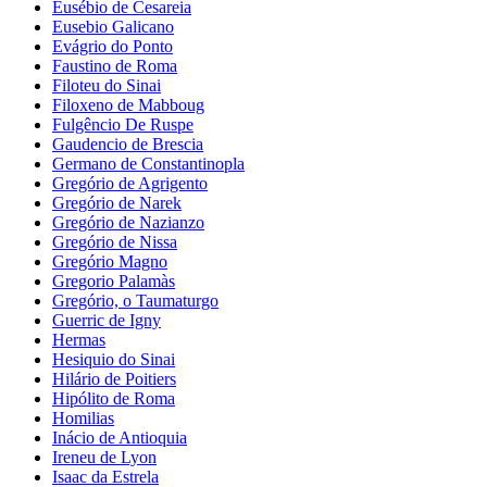
Eusébio de Cesareia
Eusebio Galicano
Evágrio do Ponto
Faustino de Roma
Filoteu do Sinai
Filoxeno de Mabboug
Fulgêncio De Ruspe
Gaudencio de Brescia
Germano de Constantinopla
Gregório de Agrigento
Gregório de Narek
Gregório de Nazianzo
Gregório de Nissa
Gregório Magno
Gregorio Palamàs
Gregório, o Taumaturgo
Guerric de Igny
Hermas
Hesiquio do Sinai
Hilário de Poitiers
Hipólito de Roma
Homilias
Inácio de Antioquia
Ireneu de Lyon
Isaac da Estrela