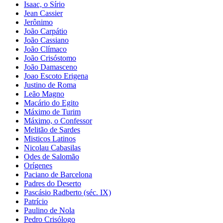
Isaac, o Sírio
Jean Cassier
Jerônimo
João Carpátio
João Cassiano
João Clímaco
João Crisóstomo
João Damasceno
Joao Escoto Erigena
Justino de Roma
Leão Magno
Macário do Egito
Máximo de Turim
Máximo, o Confessor
Melitão de Sardes
Misticos Latinos
Nicolau Cabasilas
Odes de Salomão
Orígenes
Paciano de Barcelona
Padres do Deserto
Pascásio Radberto (séc. IX)
Patrício
Paulino de Nola
Pedro Crisólogo