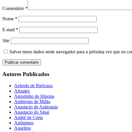
Comentário
*
Nome
*
E-mail
*
Site
Salvar meus dados neste navegador para a próxima vez que eu co
Autores Publicados
Aelredo de Rielvaux
Afraates
Agostinho de Hipona
Ambrosio de Milão
Anastacio de Antioquia
Anastacio do Sinai
André de Creta
Anônimos
Anselmo