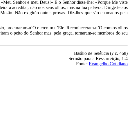
u: «Meu Senhor e meu Deus!» E o Senhor disse-lhe: «Porque Me viste
ira a acreditar, não nos seus olhos, mas na tua palavra. Dirige-te aos
r-Me-ão. Não exigirão outras provas. Diz-lhes que são chamados pela
m visto, procuraram-n’O e creram n’Ele. Reconheceram-n’O com os olhos
viram o peito do Senhor mas, pela graça, tornaram-se membros do seu
Basílio de Selêucia (?-c. 468)
Sermão para a Ressurreição, 1-4
Fonte:
Evangelho Cotidiano