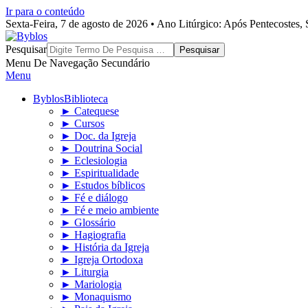
Ir para o conteúdo
Sexta-Feira, 7 de agosto de 2026 • Ano Litúrgico: Após Pentecostes
Byblos
Pesquisar
Menu De Navegação Secundário
Menu
Byblos
Biblioteca
► Catequese
► Cursos
► Doc. da Igreja
► Doutrina Social
► Eclesiologia
► Espiritualidade
► Estudos bíblicos
► Fé e diálogo
► Fé e meio ambiente
► Glossário
► Hagiografia
► História da Igreja
► Igreja Ortodoxa
► Liturgia
► Mariologia
► Monaquismo