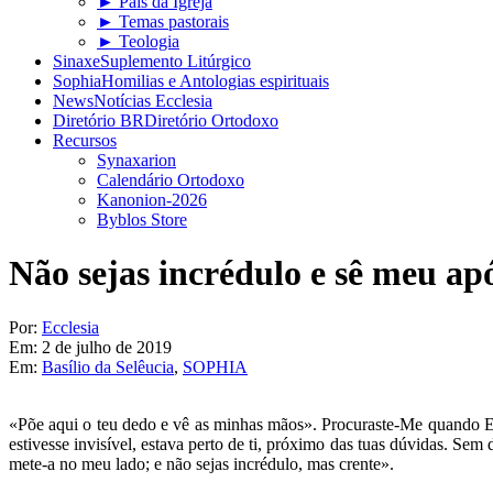
► Pais da Igreja
► Temas pastorais
► Teologia
Sinaxe
Suplemento Litúrgico
Sophia
Homilias e Antologias espirituais
News
Notícias Ecclesia
Diretório BR
Diretório Ortodoxo
Recursos
Synaxarion
Calendário Ortodoxo
Kanonion-2026
Byblos Store
Não sejas incrédulo e sê meu ap
Por:
Ecclesia
Em:
2 de julho de 2019
Em:
Basílio da Selêucia
,
SOPHIA
«Põe aqui o teu dedo e vê as minhas mãos». Procuraste-Me quando Eu n
estivesse invisível, estava perto de ti, próximo das tuas dúvidas. Se
mete-a no meu lado; e não sejas incrédulo, mas crente».