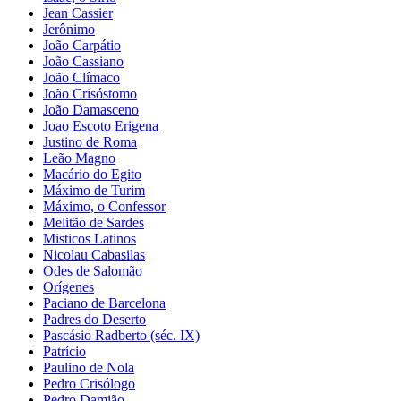
Jean Cassier
Jerônimo
João Carpátio
João Cassiano
João Clímaco
João Crisóstomo
João Damasceno
Joao Escoto Erigena
Justino de Roma
Leão Magno
Macário do Egito
Máximo de Turim
Máximo, o Confessor
Melitão de Sardes
Misticos Latinos
Nicolau Cabasilas
Odes de Salomão
Orígenes
Paciano de Barcelona
Padres do Deserto
Pascásio Radberto (séc. IX)
Patrício
Paulino de Nola
Pedro Crisólogo
Pedro Damião