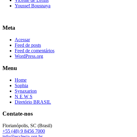
Vicente de Lerins
Youssef Bousnaya
Meta
Acessar
Feed de posts
Feed de comentários
WordPress.org
Menu
Home
Sophia
Synaxarion
N E W S
Diretório BRASIL
Contate-nos
Florianópolis, SC (Brasil)
+55 (48) 9 8456 7000
info@ecclesia.org.br