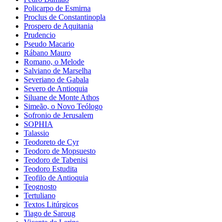
Policarpo de Esmirna
Proclus de Constantinopla
Prospero de Aquitania
Prudencio
Pseudo Macario
Rábano Mauro
Romano, o Melode
Salviano de Marselha
Severiano de Gabala
Severo de Antioquia
Siluane de Monte Athos
Simeão, o Novo Teólogo
Sofronio de Jerusalem
SOPHIA
Talassio
Teodoreto de Cyr
Teodoro de Mopsuesto
Teodoro de Tabenisi
Teodoro Estudita
Teofilo de Antioquia
Teognosto
Tertuliano
Textos Litúrgicos
Tiago de Saroug