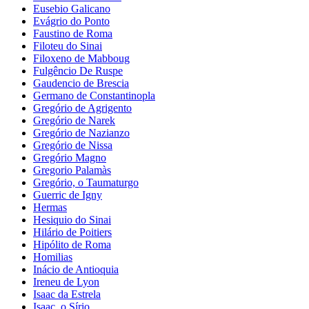
Eusebio Galicano
Evágrio do Ponto
Faustino de Roma
Filoteu do Sinai
Filoxeno de Mabboug
Fulgêncio De Ruspe
Gaudencio de Brescia
Germano de Constantinopla
Gregório de Agrigento
Gregório de Narek
Gregório de Nazianzo
Gregório de Nissa
Gregório Magno
Gregorio Palamàs
Gregório, o Taumaturgo
Guerric de Igny
Hermas
Hesiquio do Sinai
Hilário de Poitiers
Hipólito de Roma
Homilias
Inácio de Antioquia
Ireneu de Lyon
Isaac da Estrela
Isaac, o Sírio