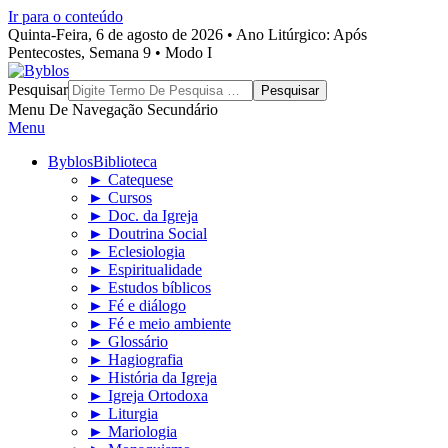
Ir para o conteúdo
Quinta-Feira, 6 de agosto de 2026 • Ano Litúrgico: Após
Pentecostes, Semana 9 • Modo I
Byblos
Pesquisar
Menu De Navegação Secundário
Menu
Byblos
Biblioteca
► Catequese
► Cursos
► Doc. da Igreja
► Doutrina Social
► Eclesiologia
► Espiritualidade
► Estudos bíblicos
► Fé e diálogo
► Fé e meio ambiente
► Glossário
► Hagiografia
► História da Igreja
► Igreja Ortodoxa
► Liturgia
► Mariologia