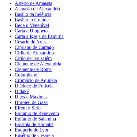
Astério de Amaseia
Atanásio de Alexandria
Basílio da Selêucia
Basílio, o Grande
Beda o Venerável
Carta a Diogneto
Carta a Igreja de Esmirna
Cesário de Arles
Cipriano de Cartago
Cirilo de Alexandria
Cirilo de Jerusalém
Clemente de Alexandria
Clemente de Roma
Columbano
Cromácio de Aquiléia
Diádoco de Foticeia
Didaké
Ditos e Maximas
Doroteu de Gaza
Efrém o Sírio
Epifanio de Benevento
Epifanio de Salamina
Epistola de Barnabé
Euquerio de Lyon
Eusébio de Cesareia