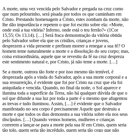
A morte, uma vez vencida pelo Salvador e pregada na cruz como
que num pelourinho, será pisada por todos os que caminham em
Cristo. Prestando homenagem a Cristo, estes zombam da morte, não
lhe dão importância e repetem o que foi escrito sobre ela: «Morte,
onde está a tua vitória? Inferno, onde está o teu ferrão?» (1Cor
15,55; Os 13,14). […] Será fraca demonstração da vitória obtida
pelo Salvador sobre ela que os cristãos, crianças e jovens,
desprezem a vida presente e prefiram morrer a renegar a sua fé? O
homem teme naturalmente a morte e a dissolução do seu corpo; mas,
coisa extraordinária, aquele que se revestiu da fé na cruz despreza
este sentimento natural e, por Cristo, já não teme a morte. […]
Se a morte, outrora tão forte e por isso mesmo tão temível, é
desprezada após a vinda do Salvador, após a sua morte corporal e a
sua ressurreição, é evidente que foi por Cristo na cruz que ela foi
aniquilada e vencida. Quando, no final da noite, o Sol aparece e
ilumina toda a superfície da Terra, não há qualquer dúvida de que o
sol que difunde a sua luz por toda a parte é o mesmo que afugentou
as trevas e tudo iluminou. Assim, […] é evidente que o Salvador
manifestado no seu corpo é precisamente Aquele que destruiu a
morte e que todos os dias demonstra a sua vitória sobre ela nos seus
discípulos. […] Quando vemos homens, mulheres e crianças
correrem a lançar-se para a morte pela sua fé em Cristo, quem seria
tão tolo, quem seria tão incrédulo, quem seria tão cego que não