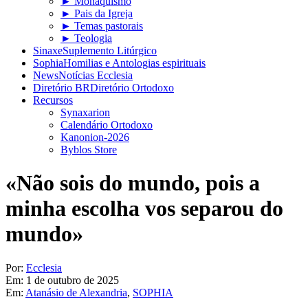
► Monaquismo
► Pais da Igreja
► Temas pastorais
► Teologia
Sinaxe
Suplemento Litúrgico
Sophia
Homilias e Antologias espirituais
News
Notícias Ecclesia
Diretório BR
Diretório Ortodoxo
Recursos
Synaxarion
Calendário Ortodoxo
Kanonion-2026
Byblos Store
«Não sois do mundo, pois a
minha escolha vos separou do
mundo»
Por:
Ecclesia
Em:
1 de outubro de 2025
Em:
Atanásio de Alexandria
,
SOPHIA