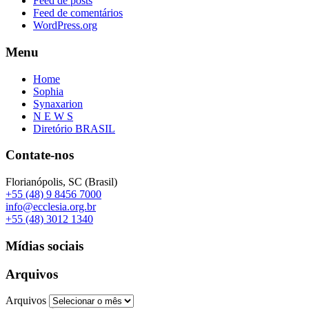
Feed de posts
Feed de comentários
WordPress.org
Menu
Home
Sophia
Synaxarion
N E W S
Diretório BRASIL
Contate-nos
Florianópolis, SC (Brasil)
+55 (48) 9 8456 7000
info@ecclesia.org.br
+55 (48) 3012 1340
Mídias sociais
Arquivos
Arquivos