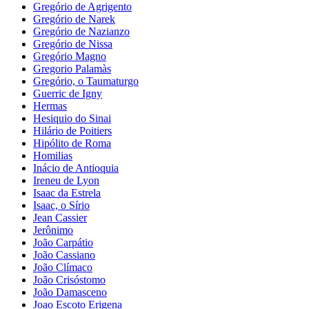
Gregório de Agrigento
Gregório de Narek
Gregório de Nazianzo
Gregório de Nissa
Gregório Magno
Gregorio Palamàs
Gregório, o Taumaturgo
Guerric de Igny
Hermas
Hesiquio do Sinai
Hilário de Poitiers
Hipólito de Roma
Homilias
Inácio de Antioquia
Ireneu de Lyon
Isaac da Estrela
Isaac, o Sírio
Jean Cassier
Jerônimo
João Carpátio
João Cassiano
João Clímaco
João Crisóstomo
João Damasceno
Joao Escoto Erigena