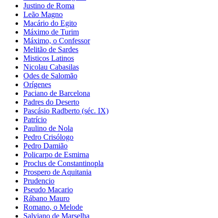
Justino de Roma
Leão Magno
Macário do Egito
Máximo de Turim
Máximo, o Confessor
Melitão de Sardes
Misticos Latinos
Nicolau Cabasilas
Odes de Salomão
Orígenes
Paciano de Barcelona
Padres do Deserto
Pascásio Radberto (séc. IX)
Patrício
Paulino de Nola
Pedro Crisólogo
Pedro Damião
Policarpo de Esmirna
Proclus de Constantinopla
Prospero de Aquitania
Prudencio
Pseudo Macario
Rábano Mauro
Romano, o Melode
Salviano de Marselha