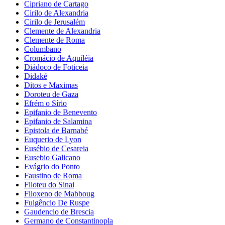
Cipriano de Cartago
Cirilo de Alexandria
Cirilo de Jerusalém
Clemente de Alexandria
Clemente de Roma
Columbano
Cromácio de Aquiléia
Diádoco de Foticeia
Didaké
Ditos e Maximas
Doroteu de Gaza
Efrém o Sírio
Epifanio de Benevento
Epifanio de Salamina
Epistola de Barnabé
Euquerio de Lyon
Eusébio de Cesareia
Eusebio Galicano
Evágrio do Ponto
Faustino de Roma
Filoteu do Sinai
Filoxeno de Mabboug
Fulgêncio De Ruspe
Gaudencio de Brescia
Germano de Constantinopla