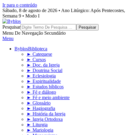
Ir para o conteúdo
Sábado, 8 de agosto de 2026 • Ano Litúrgico: Após Pentecostes,
Semana 9 • Modo I
Byblos
Pesquisar
Menu De Navegação Secundário
Menu
Byblos
Biblioteca
► Catequese
► Cursos
► Doc. da Igreja
► Doutrina Social
► Eclesiologia
► Espiritualidade
► Estudos bíblicos
► Fé e diálogo
► Fé e meio ambiente
► Glossário
► Hagiografia
► História da Igreja
► Igreja Ortodoxa
► Liturgia
► Mariologia