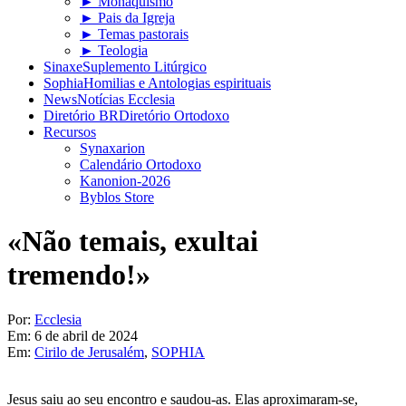
► Monaquismo
► Pais da Igreja
► Temas pastorais
► Teologia
Sinaxe
Suplemento Litúrgico
Sophia
Homilias e Antologias espirituais
News
Notícias Ecclesia
Diretório BR
Diretório Ortodoxo
Recursos
Synaxarion
Calendário Ortodoxo
Kanonion-2026
Byblos Store
«Não temais, exultai
tremendo!»
Por:
Ecclesia
Em:
6 de abril de 2024
Em:
Cirilo de Jerusalém
,
SOPHIA
Jesus saiu ao seu encontro e saudou-as. Elas aproximaram-se,