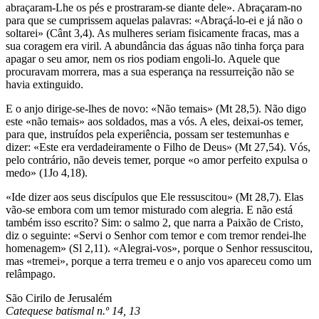
abraçaram-Lhe os pés e prostraram-se diante dele». Abraçaram-no
para que se cumprissem aquelas palavras: «Abraçá-lo-ei e já não o
soltarei» (Cânt 3,4). As mulheres seriam fisicamente fracas, mas a
sua coragem era viril. A abundância das águas não tinha força para
apagar o seu amor, nem os rios podiam engoli-lo. Aquele que
procuravam morrera, mas a sua esperança na ressurreição não se
havia extinguido.
E o anjo dirige-se-lhes de novo: «Não temais» (Mt 28,5). Não digo
este «não temais» aos soldados, mas a vós. A eles, deixai-os temer,
para que, instruídos pela experiência, possam ser testemunhas e
dizer: «Este era verdadeiramente o Filho de Deus» (Mt 27,54). Vós,
pelo contrário, não deveis temer, porque «o amor perfeito expulsa o
medo» (1Jo 4,18).
«Ide dizer aos seus discípulos que Ele ressuscitou» (Mt 28,7). Elas
vão-se embora com um temor misturado com alegria. E não está
também isso escrito? Sim: o salmo 2, que narra a Paixão de Cristo,
diz o seguinte: «Servi o Senhor com temor e com tremor rendei-lhe
homenagem» (Sl 2,11). «Alegrai-vos», porque o Senhor ressuscitou,
mas «tremei», porque a terra tremeu e o anjo vos apareceu como um
relâmpago.
São Cirilo de Jerusalém
Catequese batismal n.º 14, 13