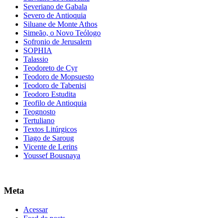
Severiano de Gabala
Severo de Antioquia
Siluane de Monte Athos
Simeão, o Novo Teólogo
Sofronio de Jerusalem
SOPHIA
Talassio
Teodoreto de Cyr
Teodoro de Mopsuesto
Teodoro de Tabenisi
Teodoro Estudita
Teofilo de Antioquia
Teognosto
Tertuliano
Textos Litúrgicos
Tiago de Saroug
Vicente de Lerins
Youssef Bousnaya
Meta
Acessar