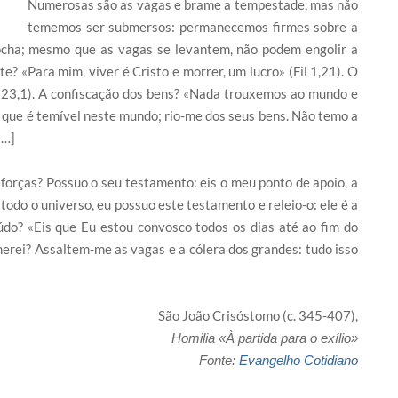
Numerosas são as vagas e brame a tempestade, mas não
tememos ser submersos: permanecemos firmes sobre a
ocha; mesmo que as vagas se levantem, não podem engolir a
? «Para mim, viver é Cristo e morrer, um lucro» (Fil 1,21). O
Sl 23,1). A confiscação dos bens? «Nada trouxemos ao mundo e
 que é temível neste mundo; rio-me dos seus bens. Não temo a
[…]
forças? Possuo o seu testamento: eis o meu ponto de apoio, a
odo o universo, eu possuo este testamento e releio-o: ele é a
údo? «Eis que Eu estou convosco todos os dias até ao fim do
erei? Assaltem-me as vagas e a cólera dos grandes: tudo isso
São João Crisóstomo (c. 345-407),
Homilia «À partida para o exílio»
Fonte:
Evangelho Cotidiano