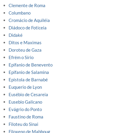
Clemente de Roma
Columbano
Cromácio de Aquiléia
Diádoco de Foticeia
Didaké
Ditos e Maximas
Doroteu de Gaza
Efrém o Sírio
Epifanio de Benevento
Epifanio de Salamina
Epistola de Barnabé
Euquerio de Lyon
Eusébio de Cesareia
Eusebio Galicano
Evágrio do Ponto
Faustino de Roma
Filoteu do Sinai
Filoxeno de Mabboug