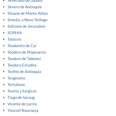
Severiano de Gabala
Severo de Antioquia
Siluane de Monte Athos
Simeão, o Novo Teólogo
Sofronio de Jerusalem
SOPHIA
Talassio
Teodoreto de Cyr
Teodoro de Mopsuesto
Teodoro de Tabenisi
Teodoro Estudita
Teofilo de Antioquia
Teognosto
Tertuliano
Textos Litúrgicos
Tiago de Saroug
Vicente de Lerins
Youssef Bousnaya