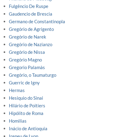
Fulgêncio De Ruspe
Gaudencio de Brescia
Germano de Constantinopla
Gregório de Agrigento
Gregório de Narek
Gregório de Nazianzo
Gregório de Nissa
Gregório Magno
Gregorio Palamàs
Gregório, o Taumaturgo
Guerric de Igny
Hermas
Hesiquio do Sinai
Hilário de Poitiers
Hipólito de Roma
Homilias
Inácio de Antioquia
Ireneu de Lyon