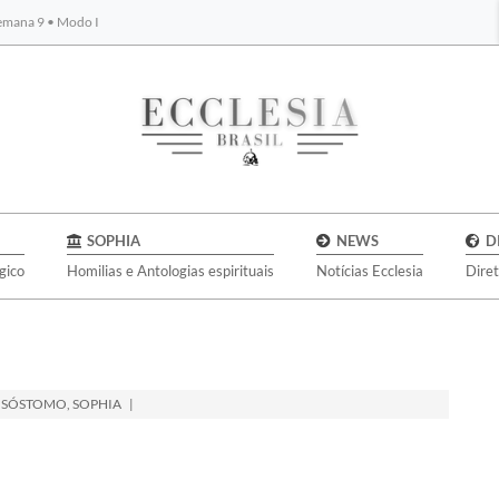
Semana 9 • Modo I
BYBLOS
SOPHIA
NEWS
D
gico
Homilias e Antologias espirituais
Notícias Ecclesia
Dire
ISÓSTOMO
,
SOPHIA