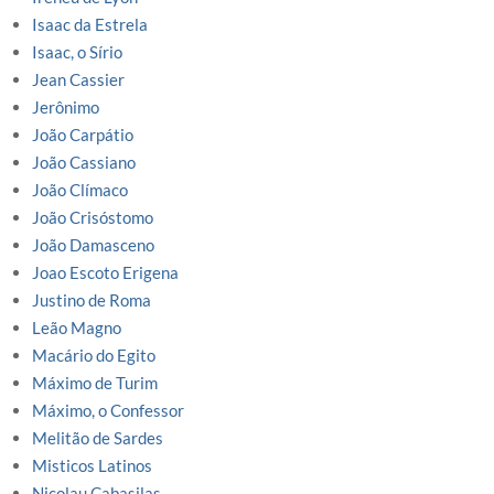
Isaac da Estrela
Isaac, o Sírio
Jean Cassier
Jerônimo
João Carpátio
João Cassiano
João Clímaco
João Crisóstomo
João Damasceno
Joao Escoto Erigena
Justino de Roma
Leão Magno
Macário do Egito
Máximo de Turim
Máximo, o Confessor
Melitão de Sardes
Misticos Latinos
Nicolau Cabasilas