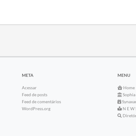
META
MENU
Acessar
Home
Feed de posts
Sophia
Feed de comentários
Synaxa
WordPress.org
N E W 
Diretó