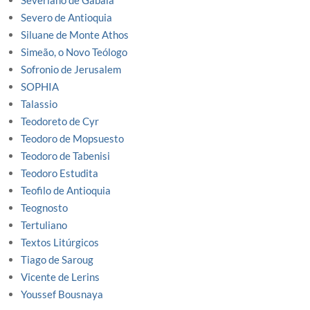
Severiano de Gabala
Severo de Antioquia
Siluane de Monte Athos
Simeão, o Novo Teólogo
Sofronio de Jerusalem
SOPHIA
Talassio
Teodoreto de Cyr
Teodoro de Mopsuesto
Teodoro de Tabenisi
Teodoro Estudita
Teofilo de Antioquia
Teognosto
Tertuliano
Textos Litúrgicos
Tiago de Saroug
Vicente de Lerins
Youssef Bousnaya