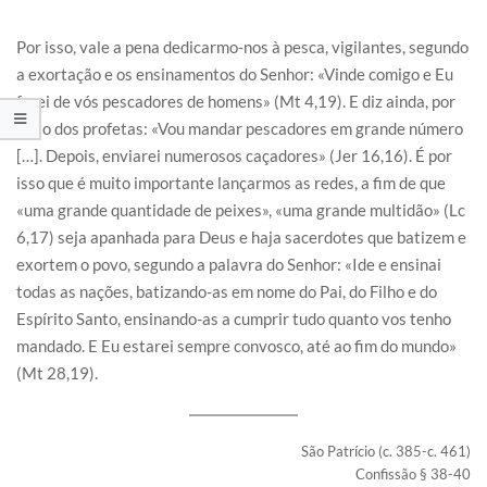
Por isso, vale a pena dedicarmo-nos à pesca, vigilantes, segundo
a exortação e os ensinamentos do Senhor: «Vinde comigo e Eu
farei de vós pescadores de homens» (Mt 4,19). E diz ainda, por
meio dos profetas: «Vou mandar pescadores em grande número
[…]. Depois, enviarei numerosos caçadores» (Jer 16,16). É por
isso que é muito importante lançarmos as redes, a fim de que
«uma grande quantidade de peixes», «uma grande multidão» (Lc
6,17) seja apanhada para Deus e haja sacerdotes que batizem e
exortem o povo, segundo a palavra do Senhor: «Ide e ensinai
todas as nações, batizando-as em nome do Pai, do Filho e do
Espírito Santo, ensinando-as a cumprir tudo quanto vos tenho
mandado. E Eu estarei sempre convosco, até ao fim do mundo»
(Mt 28,19).
São Patrício (c. 385-c. 461)
Confissão § 38-40