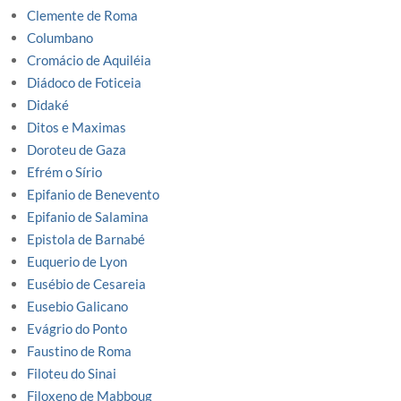
Clemente de Roma
Columbano
Cromácio de Aquiléia
Diádoco de Foticeia
Didaké
Ditos e Maximas
Doroteu de Gaza
Efrém o Sírio
Epifanio de Benevento
Epifanio de Salamina
Epistola de Barnabé
Euquerio de Lyon
Eusébio de Cesareia
Eusebio Galicano
Evágrio do Ponto
Faustino de Roma
Filoteu do Sinai
Filoxeno de Mabboug