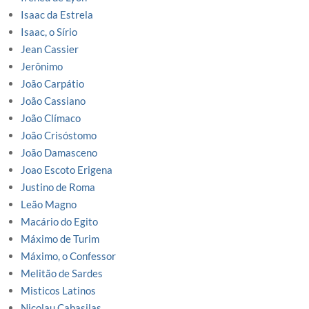
Isaac da Estrela
Isaac, o Sírio
Jean Cassier
Jerônimo
João Carpátio
João Cassiano
João Clímaco
João Crisóstomo
João Damasceno
Joao Escoto Erigena
Justino de Roma
Leão Magno
Macário do Egito
Máximo de Turim
Máximo, o Confessor
Melitão de Sardes
Misticos Latinos
Nicolau Cabasilas