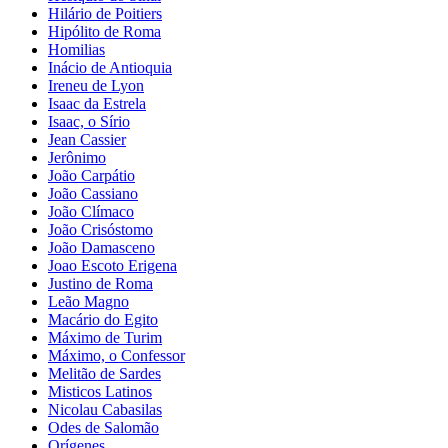
Hilário de Poitiers
Hipólito de Roma
Homilias
Inácio de Antioquia
Ireneu de Lyon
Isaac da Estrela
Isaac, o Sírio
Jean Cassier
Jerônimo
João Carpátio
João Cassiano
João Clímaco
João Crisóstomo
João Damasceno
Joao Escoto Erigena
Justino de Roma
Leão Magno
Macário do Egito
Máximo de Turim
Máximo, o Confessor
Melitão de Sardes
Misticos Latinos
Nicolau Cabasilas
Odes de Salomão
Orígenes