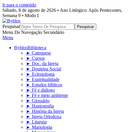
Ir para o conteúdo
Sábado, 8 de agosto de 2026 • Ano Litúrgico: Após Pentecostes,
Semana 9 • Modo I
Byblos
Pesquisar
Menu De Navegação Secundário
Menu
Byblos
Biblioteca
► Catequese
► Cursos
► Doc. da Igreja
► Doutrina Social
► Eclesiologia
► Espiritualidade
► Estudos bíblicos
► Fé e diálogo
► Fé e meio ambiente
► Glossário
► Hagiografia
► História da Igreja
► Igreja Ortodoxa
► Liturgia
► Mariologia