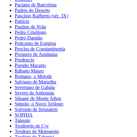
Paciano de Barcelona
Padres do Deserto
Pascásio Radberto (séc. IX)
Patrício
Paulino de Nola
Pedro Crisólogo
Pedro Damião
Policarpo de Esmirna
Proclus de Constantinopla
Prospero de Aquitania
Prudencio
Pseudo Macario
Rábano Mauro
Romano, o Melode
Salviano de Marselha
Severiano de Gabala
Severo de Antioquia
Siluane de Monte Athos
Simeão, o Novo Teólogo
Sofronio de Jerusalem
SOPHIA
Talassio
Teodoreto de Cyr
Teodoro de Mopsuesto
Teodoro de Tabenisi