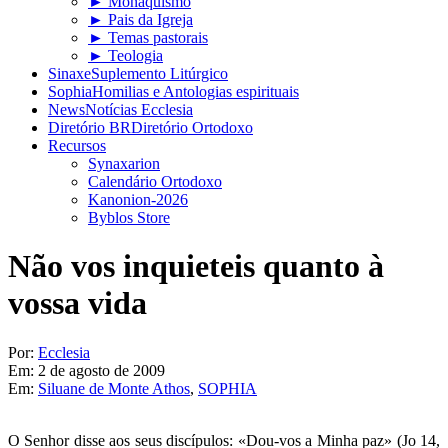
► Monaquismo
► Pais da Igreja
► Temas pastorais
► Teologia
Sinaxe
Suplemento Litúrgico
Sophia
Homilias e Antologias espirituais
News
Notícias Ecclesia
Diretório BR
Diretório Ortodoxo
Recursos
Synaxarion
Calendário Ortodoxo
Kanonion-2026
Byblos Store
Não vos inquieteis quanto à
vossa vida
Por:
Ecclesia
Em:
2 de agosto de 2009
Em:
Siluane de Monte Athos
,
SOPHIA
O Senhor disse aos seus discípulos: «Dou-vos a Minha paz» (Jo 14,