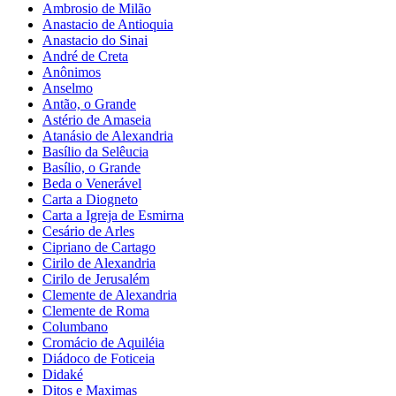
Ambrosio de Milão
Anastacio de Antioquia
Anastacio do Sinai
André de Creta
Anônimos
Anselmo
Antão, o Grande
Astério de Amaseia
Atanásio de Alexandria
Basílio da Selêucia
Basílio, o Grande
Beda o Venerável
Carta a Diogneto
Carta a Igreja de Esmirna
Cesário de Arles
Cipriano de Cartago
Cirilo de Alexandria
Cirilo de Jerusalém
Clemente de Alexandria
Clemente de Roma
Columbano
Cromácio de Aquiléia
Diádoco de Foticeia
Didaké
Ditos e Maximas