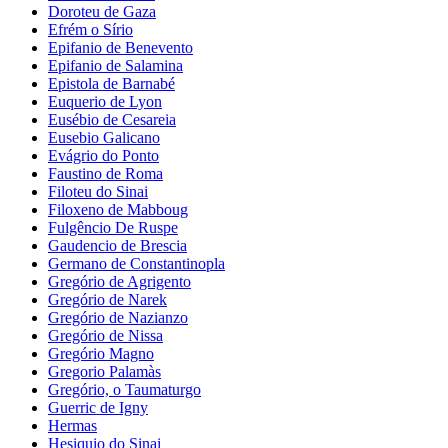
Doroteu de Gaza
Efrém o Sírio
Epifanio de Benevento
Epifanio de Salamina
Epistola de Barnabé
Euquerio de Lyon
Eusébio de Cesareia
Eusebio Galicano
Evágrio do Ponto
Faustino de Roma
Filoteu do Sinai
Filoxeno de Mabboug
Fulgêncio De Ruspe
Gaudencio de Brescia
Germano de Constantinopla
Gregório de Agrigento
Gregório de Narek
Gregório de Nazianzo
Gregório de Nissa
Gregório Magno
Gregorio Palamàs
Gregório, o Taumaturgo
Guerric de Igny
Hermas
Hesiquio do Sinai