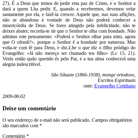
27). É a Deus que temos de pedir esta paz de Cristo, e o Senhor a
dará a quem Lha pedir. E, quando a recebermos, devemos velar
santamente por ela, e fazê-la crescer. Aquele que, nas suas aflições,
não se abandona à vontade de Deus não poderá conhecer a
misericórdia de Deus. Se fores atingido pela infelicidade, não te
deixes abater; recorda-te de que o Senhor te olha com bondade. Não
admitas este pensamento: «Poderá o Senhor olhar para mim, agora
que O ofendi?», porque o Senhor é a bondade por natureza. Mas
volta-te com fé para Deus, e diz-Lhe o que diz o filho pródigo do
Evangelho: «Já não mereço ser chamado teu filho» (Lc 15, 21).
Verás então quão querido és pelo Pai, e a tua alma conhecerá uma
alegria indescritível.
São Siluane (1866-1938), monge ortodoxo,
Escritos Espirituais
onte:
Evangelho Cotidiano
2009-08-02
Deixe um comentário
O seu endereço de e-mail não será publicado.
Campos obrigatórios
são marcados com
*
Comentário
*