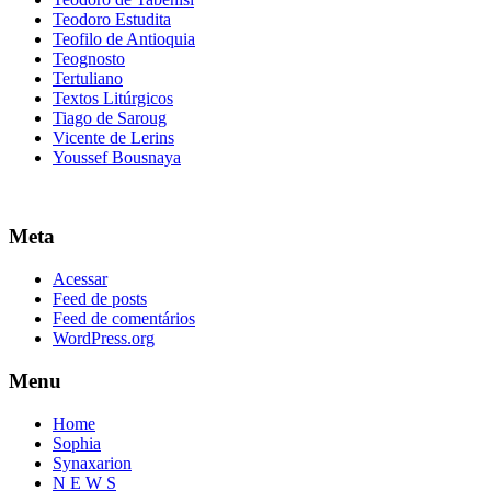
Teodoro Estudita
Teofilo de Antioquia
Teognosto
Tertuliano
Textos Litúrgicos
Tiago de Saroug
Vicente de Lerins
Youssef Bousnaya
Meta
Acessar
Feed de posts
Feed de comentários
WordPress.org
Menu
Home
Sophia
Synaxarion
N E W S