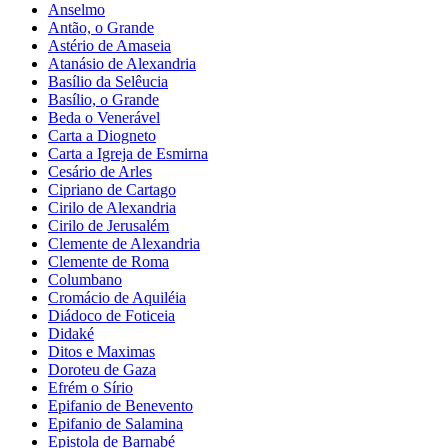
Anselmo
Antão, o Grande
Astério de Amaseia
Atanásio de Alexandria
Basílio da Selêucia
Basílio, o Grande
Beda o Venerável
Carta a Diogneto
Carta a Igreja de Esmirna
Cesário de Arles
Cipriano de Cartago
Cirilo de Alexandria
Cirilo de Jerusalém
Clemente de Alexandria
Clemente de Roma
Columbano
Cromácio de Aquiléia
Diádoco de Foticeia
Didaké
Ditos e Maximas
Doroteu de Gaza
Efrém o Sírio
Epifanio de Benevento
Epifanio de Salamina
Epistola de Barnabé