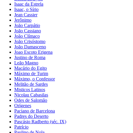
Isaac da Estrela
Isaac, o Sírio
Jean Cassier
Jerônimo
João Carpátio
João Cassiano
João Clímaco
João Crisóstomo
João Damasceno
Joao Escoto Erigena
Justino de Roma
Leão Magno
Macário do Egito
Máximo de Turim
Máximo, o Confessor
Melitão de Sardes
Misticos Latinos
Nicolau Cabasilas
Odes de Salomão
Orígenes
Paciano de Barcelona
Padres do Deserto
Pascásio Radberto (séc. IX)
Patrício
Paulino de Nola