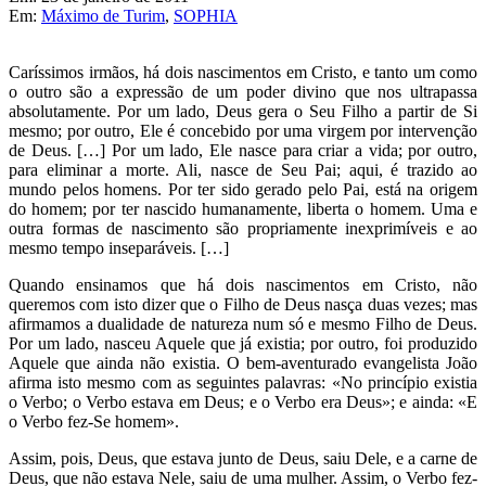
Em:
Máximo de Turim
,
SOPHIA
Caríssimos irmãos, há dois nascimentos em Cristo, e tanto um como
o outro são a expressão de um poder divino que nos ultrapassa
absolutamente. Por um lado, Deus gera o Seu Filho a partir de Si
mesmo; por outro, Ele é concebido por uma virgem por intervenção
de Deus. […] Por um lado, Ele nasce para criar a vida; por outro,
para eliminar a morte. Ali, nasce de Seu Pai; aqui, é trazido ao
mundo pelos homens. Por ter sido gerado pelo Pai, está na origem
do homem; por ter nascido humanamente, liberta o homem. Uma e
outra formas de nascimento são propriamente inexprimíveis e ao
mesmo tempo inseparáveis. […]
Quando ensinamos que há dois nascimentos em Cristo, não
queremos com isto dizer que o Filho de Deus nasça duas vezes; mas
afirmamos a dualidade de natureza num só e mesmo Filho de Deus.
Por um lado, nasceu Aquele que já existia; por outro, foi produzido
Aquele que ainda não existia. O bem-aventurado evangelista João
afirma isto mesmo com as seguintes palavras: «No princípio existia
o Verbo; o Verbo estava em Deus; e o Verbo era Deus»; e ainda: «E
o Verbo fez-Se homem».
Assim, pois, Deus, que estava junto de Deus, saiu Dele, e a carne de
Deus, que não estava Nele, saiu de uma mulher. Assim, o Verbo fez-