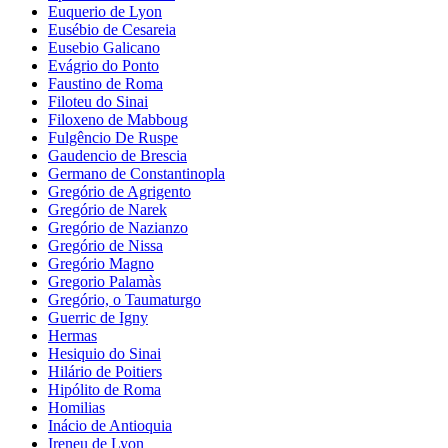
Euquerio de Lyon
Eusébio de Cesareia
Eusebio Galicano
Evágrio do Ponto
Faustino de Roma
Filoteu do Sinai
Filoxeno de Mabboug
Fulgêncio De Ruspe
Gaudencio de Brescia
Germano de Constantinopla
Gregório de Agrigento
Gregório de Narek
Gregório de Nazianzo
Gregório de Nissa
Gregório Magno
Gregorio Palamàs
Gregório, o Taumaturgo
Guerric de Igny
Hermas
Hesiquio do Sinai
Hilário de Poitiers
Hipólito de Roma
Homilias
Inácio de Antioquia
Ireneu de Lyon