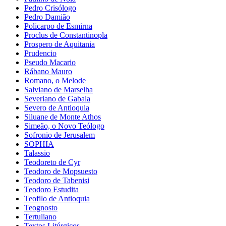
Pedro Crisólogo
Pedro Damião
Policarpo de Esmirna
Proclus de Constantinopla
Prospero de Aquitania
Prudencio
Pseudo Macario
Rábano Mauro
Romano, o Melode
Salviano de Marselha
Severiano de Gabala
Severo de Antioquia
Siluane de Monte Athos
Simeão, o Novo Teólogo
Sofronio de Jerusalem
SOPHIA
Talassio
Teodoreto de Cyr
Teodoro de Mopsuesto
Teodoro de Tabenisi
Teodoro Estudita
Teofilo de Antioquia
Teognosto
Tertuliano
Textos Litúrgicos