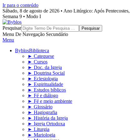
Ir para o conteúdo
Sábado, 8 de agosto de 2026 • Ano Litúrgico: Após Pentecostes,
Semana 9 • Modo I
Byblos
Pesquisar
Menu De Navegação Secundário
Menu
Byblos
Biblioteca
► Catequese
► Cursos
► Doc. da Igreja
► Doutrina Social
► Eclesiologia
► Espiritualidade
► Estudos bíblicos
► Fé e diálogo
► Fé e meio ambiente
► Glossário
► Hagiografia
► História da Igreja
► Igreja Ortodoxa
► Liturgia
► Mariologia