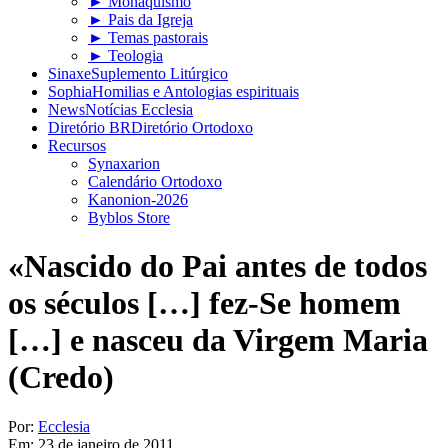
► Monaquismo
► Pais da Igreja
► Temas pastorais
► Teologia
Sinaxe
Suplemento Litúrgico
Sophia
Homilias e Antologias espirituais
News
Notícias Ecclesia
Diretório BR
Diretório Ortodoxo
Recursos
Synaxarion
Calendário Ortodoxo
Kanonion-2026
Byblos Store
«Nascido do Pai antes de todos
os séculos […] fez-Se homem
[…] e nasceu da Virgem Maria
(Credo)
Por:
Ecclesia
Em:
23 de janeiro de 2011