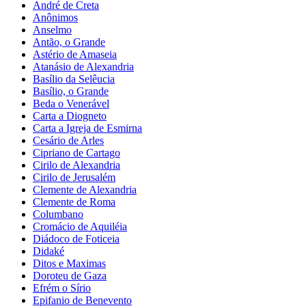
André de Creta
Anônimos
Anselmo
Antão, o Grande
Astério de Amaseia
Atanásio de Alexandria
Basílio da Selêucia
Basílio, o Grande
Beda o Venerável
Carta a Diogneto
Carta a Igreja de Esmirna
Cesário de Arles
Cipriano de Cartago
Cirilo de Alexandria
Cirilo de Jerusalém
Clemente de Alexandria
Clemente de Roma
Columbano
Cromácio de Aquiléia
Diádoco de Foticeia
Didaké
Ditos e Maximas
Doroteu de Gaza
Efrém o Sírio
Epifanio de Benevento