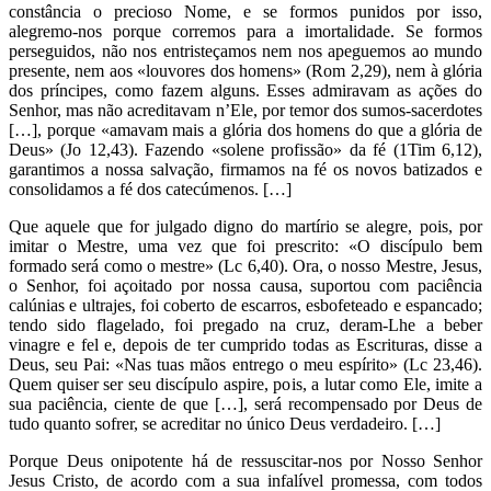
constância o precioso Nome, e se formos punidos por isso,
alegremo-nos porque corremos para a imortalidade. Se formos
perseguidos, não nos entristeçamos nem nos apeguemos ao mundo
presente, nem aos «louvores dos homens» (Rom 2,29), nem à glória
dos príncipes, como fazem alguns. Esses admiravam as ações do
Senhor, mas não acreditavam n’Ele, por temor dos sumos-sacerdotes
[…], porque «amavam mais a glória dos homens do que a glória de
Deus» (Jo 12,43). Fazendo «solene profissão» da fé (1Tim 6,12),
garantimos a nossa salvação, firmamos na fé os novos batizados e
consolidamos a fé dos catecúmenos. […]
Que aquele que for julgado digno do martírio se alegre, pois, por
imitar o Mestre, uma vez que foi prescrito: «O discípulo bem
formado será como o mestre» (Lc 6,40). Ora, o nosso Mestre, Jesus,
o Senhor, foi açoitado por nossa causa, suportou com paciência
calúnias e ultrajes, foi coberto de escarros, esbofeteado e espancado;
tendo sido flagelado, foi pregado na cruz, deram-Lhe a beber
vinagre e fel e, depois de ter cumprido todas as Escrituras, disse a
Deus, seu Pai: «Nas tuas mãos entrego o meu espírito» (Lc 23,46).
Quem quiser ser seu discípulo aspire, pois, a lutar como Ele, imite a
sua paciência, ciente de que […], será recompensado por Deus de
tudo quanto sofrer, se acreditar no único Deus verdadeiro. […]
Porque Deus onipotente há de ressuscitar-nos por Nosso Senhor
Jesus Cristo, de acordo com a sua infalível promessa, com todos