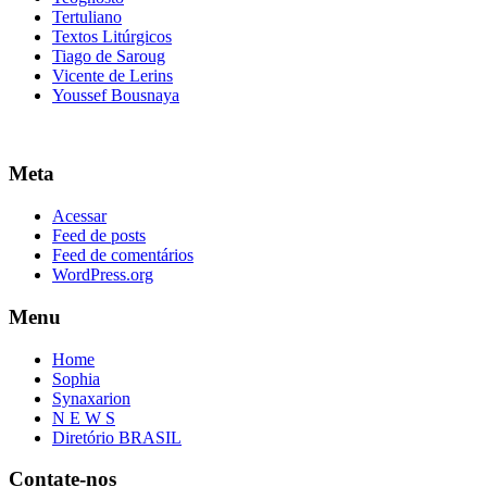
Tertuliano
Textos Litúrgicos
Tiago de Saroug
Vicente de Lerins
Youssef Bousnaya
Meta
Acessar
Feed de posts
Feed de comentários
WordPress.org
Menu
Home
Sophia
Synaxarion
N E W S
Diretório BRASIL
Contate-nos