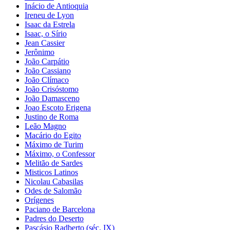
Inácio de Antioquia
Ireneu de Lyon
Isaac da Estrela
Isaac, o Sírio
Jean Cassier
Jerônimo
João Carpátio
João Cassiano
João Clímaco
João Crisóstomo
João Damasceno
Joao Escoto Erigena
Justino de Roma
Leão Magno
Macário do Egito
Máximo de Turim
Máximo, o Confessor
Melitão de Sardes
Misticos Latinos
Nicolau Cabasilas
Odes de Salomão
Orígenes
Paciano de Barcelona
Padres do Deserto
Pascásio Radberto (séc. IX)