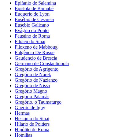
Epifanio de Salamina
Epistola de Barnabé
Euquerio de Lyon
Eusébio de Cesareia
Eusebio Galicano
Evágrio do Ponto
Faustino de Roma
Filoteu do Sinai
Filoxeno de Mabboug
Fulgêncio De Ruspe
Gaudencio de Brescia
Germano de Constantinopla
Gregório de Agrigento
Gregório de Narek
Gregório de Nazianzo
Gregório de Nissa
Gregório Magno
Gregorio Palamàs
Gregório, o Taumaturgo
Guerric de Igny
Hermas
Hesiquio do Sinai
Hilário de Poitiers
Hipólito de Roma
Homilias