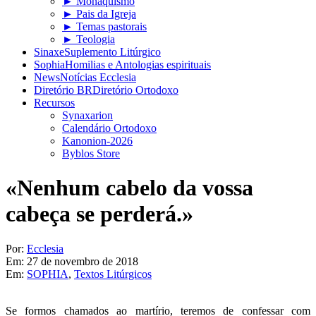
► Monaquismo
► Pais da Igreja
► Temas pastorais
► Teologia
Sinaxe
Suplemento Litúrgico
Sophia
Homilias e Antologias espirituais
News
Notícias Ecclesia
Diretório BR
Diretório Ortodoxo
Recursos
Synaxarion
Calendário Ortodoxo
Kanonion-2026
Byblos Store
«Nenhum cabelo da vossa
cabeça se perderá.»
Por:
Ecclesia
Em:
27 de novembro de 2018
Em:
SOPHIA
,
Textos Litúrgicos
Se formos chamados ao martírio, teremos de confessar com