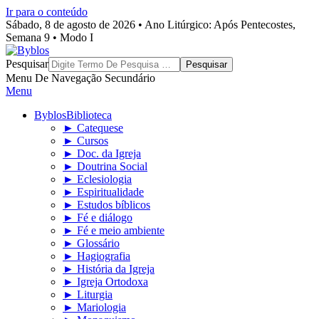
Ir para o conteúdo
Sábado, 8 de agosto de 2026 • Ano Litúrgico: Após Pentecostes,
Semana 9 • Modo I
Byblos
Pesquisar
Menu De Navegação Secundário
Menu
Byblos
Biblioteca
► Catequese
► Cursos
► Doc. da Igreja
► Doutrina Social
► Eclesiologia
► Espiritualidade
► Estudos bíblicos
► Fé e diálogo
► Fé e meio ambiente
► Glossário
► Hagiografia
► História da Igreja
► Igreja Ortodoxa
► Liturgia
► Mariologia