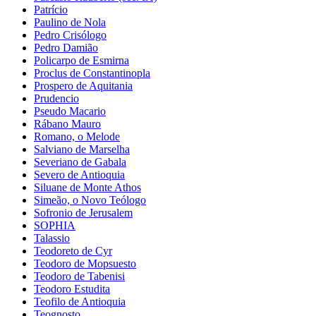
Patrício
Paulino de Nola
Pedro Crisólogo
Pedro Damião
Policarpo de Esmirna
Proclus de Constantinopla
Prospero de Aquitania
Prudencio
Pseudo Macario
Rábano Mauro
Romano, o Melode
Salviano de Marselha
Severiano de Gabala
Severo de Antioquia
Siluane de Monte Athos
Simeão, o Novo Teólogo
Sofronio de Jerusalem
SOPHIA
Talassio
Teodoreto de Cyr
Teodoro de Mopsuesto
Teodoro de Tabenisi
Teodoro Estudita
Teofilo de Antioquia
Teognosto