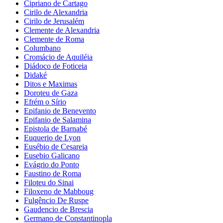
Cipriano de Cartago
Cirilo de Alexandria
Cirilo de Jerusalém
Clemente de Alexandria
Clemente de Roma
Columbano
Cromácio de Aquiléia
Diádoco de Foticeia
Didaké
Ditos e Maximas
Doroteu de Gaza
Efrém o Sírio
Epifanio de Benevento
Epifanio de Salamina
Epistola de Barnabé
Euquerio de Lyon
Eusébio de Cesareia
Eusebio Galicano
Evágrio do Ponto
Faustino de Roma
Filoteu do Sinai
Filoxeno de Mabboug
Fulgêncio De Ruspe
Gaudencio de Brescia
Germano de Constantinopla