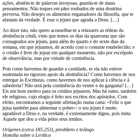
ações, abstém-te de palavras invejosas, guarda-te de maus
pensamentos. Não toques em pães roubados de uma doutrina
perversa. Não desejes os alimentos enganadores da filosofia, que te
afastam da verdade. É esse o jejum que agrada a Deus. […]
Ao dizer isto, não quero aconselhar-te a relaxares as rédeas da
abstinência cristã, visto que temos os dias da quaresma que são
consagrados aos jejuns, para além do quarto e do sexto dias da
semana, em que jejuamos, de acordo com o costume estabelecido; e
o cristão é livre de jejuar em qualquer momento, não por escrúpulo
de observância, mas por virtude de continência.
Pois como havemos de guardar a castidade, se ela não estiver
sustentada no rigoroso apoio da abstinência? Como havemos de nos
entregar às Escrituras, como havemos de nos aplicar à ciência e à
sabedoria? Não será pela continência do ventre e da garganta? […]
Eis um bom motivo para os cristãos jejuarem. Mas há outro, também
ele religioso, cujo elogio é feito nos escritos dos apóstolos. Com
efeito, encontramos a seguinte afirmação numa carta: «Feliz o que
jejua também para alimentar o pobre»: o seu jejum é muito
agradável a Deus e, na verdade, é extremamente digno, pois imita
Aquele que deu a vida pelos seus irmãos.
Orígenes (cerca 185-253), presbítero e teólogo
Homilia sobre o Levítico