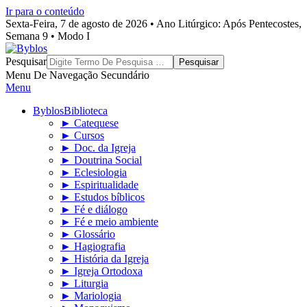
Ir para o conteúdo
Sexta-Feira, 7 de agosto de 2026 • Ano Litúrgico: Após Pentecostes,
Semana 9 • Modo I
Byblos
Pesquisar
Menu De Navegação Secundário
Menu
Byblos
Biblioteca
► Catequese
► Cursos
► Doc. da Igreja
► Doutrina Social
► Eclesiologia
► Espiritualidade
► Estudos bíblicos
► Fé e diálogo
► Fé e meio ambiente
► Glossário
► Hagiografia
► História da Igreja
► Igreja Ortodoxa
► Liturgia
► Mariologia