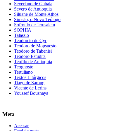
Severiano de Gabala
Severo de Antioquia
Siluane de Monte Athos
Simeão, o Novo Teólogo
Sofronio de Jerusalem
SOPHIA
Talassio
Teodoreto de Cyr
Teodoro de Mopsuesto
Teodoro de Tabenisi
Teodoro Estudita
Teofilo de Antioquia
Teognosto
Tertuliano
Textos Litúrgicos
Tiago de Saroug
Vicente de Lerins
Youssef Bousnaya
Meta
Acessar
Feed de posts