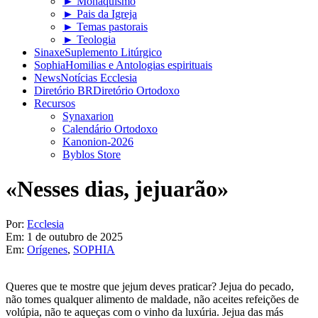
► Monaquismo
► Pais da Igreja
► Temas pastorais
► Teologia
Sinaxe
Suplemento Litúrgico
Sophia
Homilias e Antologias espirituais
News
Notícias Ecclesia
Diretório BR
Diretório Ortodoxo
Recursos
Synaxarion
Calendário Ortodoxo
Kanonion-2026
Byblos Store
«Nesses dias, jejuarão»
Por:
Ecclesia
Em:
1 de outubro de 2025
Em:
Orígenes
,
SOPHIA
Queres que te mostre que jejum deves praticar? Jejua do pecado,
não tomes qualquer alimento de maldade, não aceites refeições de
volúpia, não te aqueças com o vinho da luxúria. Jejua das más