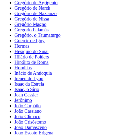
Gregório de Agrigento
Gregório de Narek
Gregório de Nazianzo
Gregório de Nissa
Gregório Magno
Gregorio Palamàs
Gregório, o Taumaturgo
Guerric de Igny
Hermas
Hesiquio do Sinai
Hilário de Poitiers
Hipólito de Roma
Homilias
Inácio de Antioquia
Ireneu de Lyon
Isaac da Estrela
Isaac, o Sírio
Jean Cassier
Jerônimo
João Carpátio
João Cassiano
João Clímaco
João Crisóstomo
João Damasceno
Joao Escoto Erigena