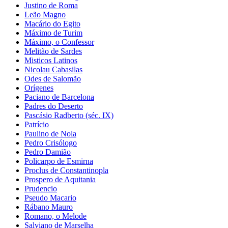
Justino de Roma
Leão Magno
Macário do Egito
Máximo de Turim
Máximo, o Confessor
Melitão de Sardes
Misticos Latinos
Nicolau Cabasilas
Odes de Salomão
Orígenes
Paciano de Barcelona
Padres do Deserto
Pascásio Radberto (séc. IX)
Patrício
Paulino de Nola
Pedro Crisólogo
Pedro Damião
Policarpo de Esmirna
Proclus de Constantinopla
Prospero de Aquitania
Prudencio
Pseudo Macario
Rábano Mauro
Romano, o Melode
Salviano de Marselha