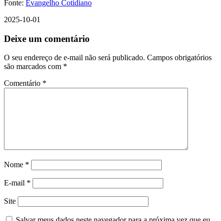
Fonte:
Evangelho Cotidiano
2025-10-01
Deixe um comentário
O seu endereço de e-mail não será publicado.
Campos obrigatórios
são marcados com
*
Comentário
*
Nome
*
E-mail
*
Site
Salvar meus dados neste navegador para a próxima vez que eu