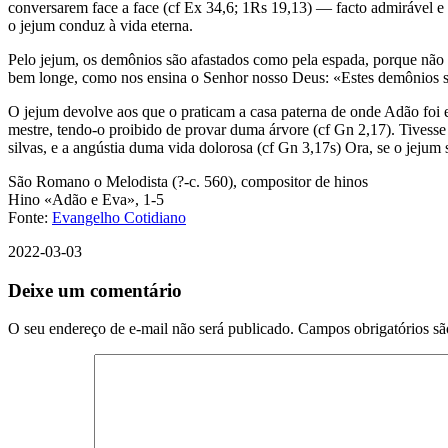
conversarem face a face (cf Ex 34,6; 1Rs 19,13) — facto admirável e 
o jejum conduz à vida eterna.
Pelo jejum, os demônios são afastados como pela espada, porque não l
bem longe, como nos ensina o Senhor nosso Deus: «Estes demônios só
O jejum devolve aos que o praticam a casa paterna de onde Adão foi
mestre, tendo-o proibido de provar duma árvore (cf Gn 2,17). Tivesse 
silvas, e a angústia duma vida dolorosa (cf Gn 3,17s) Ora, se o jejum
São Romano o Melodista (?-c. 560), compositor de hinos
Hino «Adão e Eva», 1-5
Fonte:
Evangelho Cotidiano
2022-03-03
Deixe um comentário
O seu endereço de e-mail não será publicado.
Campos obrigatórios s