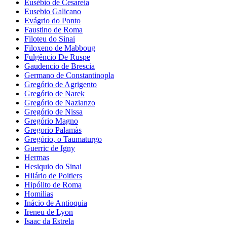
Eusébio de Cesareia
Eusebio Galicano
Evágrio do Ponto
Faustino de Roma
Filoteu do Sinai
Filoxeno de Mabboug
Fulgêncio De Ruspe
Gaudencio de Brescia
Germano de Constantinopla
Gregório de Agrigento
Gregório de Narek
Gregório de Nazianzo
Gregório de Nissa
Gregório Magno
Gregorio Palamàs
Gregório, o Taumaturgo
Guerric de Igny
Hermas
Hesiquio do Sinai
Hilário de Poitiers
Hipólito de Roma
Homilias
Inácio de Antioquia
Ireneu de Lyon
Isaac da Estrela