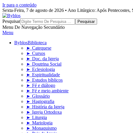
Ir para o conteúdo
Sexta-Feira, 7 de agosto de 2026 • Ano Litúrgico: Após Pentecostes
Byblos
Pesquisar
Menu De Navegação Secundário
Menu
Byblos
Biblioteca
► Catequese
► Cursos
► Doc. da Igreja
► Doutrina Social
► Eclesiologia
► Espiritualidade
► Estudos bíblicos
► Fé e diálogo
► Fé e meio ambiente
► Glossário
► Hagiografia
► História da Igreja
► Igreja Ortodoxa
► Liturgia
► Mariologia
► Monaquismo