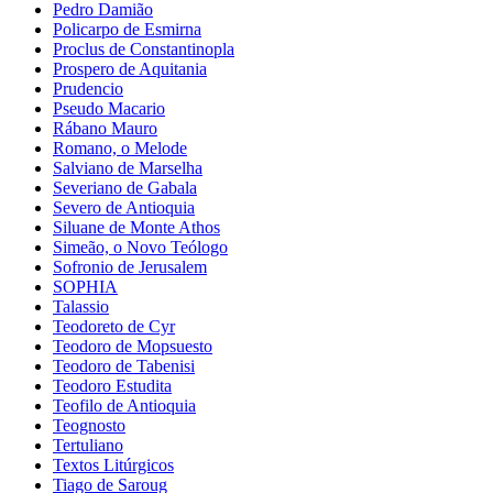
Pedro Damião
Policarpo de Esmirna
Proclus de Constantinopla
Prospero de Aquitania
Prudencio
Pseudo Macario
Rábano Mauro
Romano, o Melode
Salviano de Marselha
Severiano de Gabala
Severo de Antioquia
Siluane de Monte Athos
Simeão, o Novo Teólogo
Sofronio de Jerusalem
SOPHIA
Talassio
Teodoreto de Cyr
Teodoro de Mopsuesto
Teodoro de Tabenisi
Teodoro Estudita
Teofilo de Antioquia
Teognosto
Tertuliano
Textos Litúrgicos
Tiago de Saroug