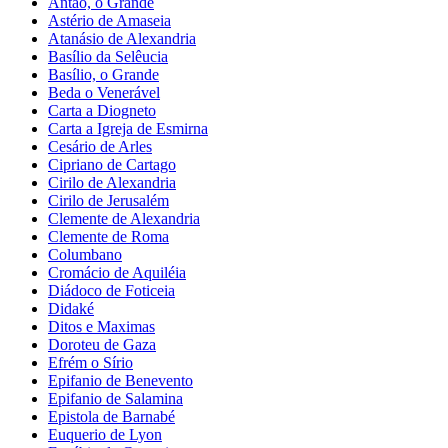
Antão, o Grande
Astério de Amaseia
Atanásio de Alexandria
Basílio da Selêucia
Basílio, o Grande
Beda o Venerável
Carta a Diogneto
Carta a Igreja de Esmirna
Cesário de Arles
Cipriano de Cartago
Cirilo de Alexandria
Cirilo de Jerusalém
Clemente de Alexandria
Clemente de Roma
Columbano
Cromácio de Aquiléia
Diádoco de Foticeia
Didaké
Ditos e Maximas
Doroteu de Gaza
Efrém o Sírio
Epifanio de Benevento
Epifanio de Salamina
Epistola de Barnabé
Euquerio de Lyon