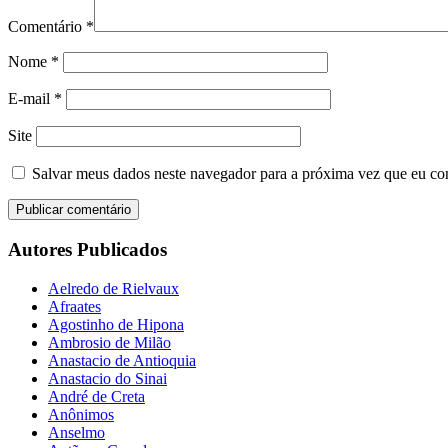
Comentário
*
Nome
*
E-mail
*
Site
Salvar meus dados neste navegador para a próxima vez que eu co
Autores Publicados
Aelredo de Rielvaux
Afraates
Agostinho de Hipona
Ambrosio de Milão
Anastacio de Antioquia
Anastacio do Sinai
André de Creta
Anônimos
Anselmo