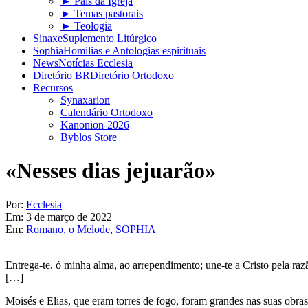
► Pais da Igreja
► Temas pastorais
► Teologia
Sinaxe
Suplemento Litúrgico
Sophia
Homilias e Antologias espirituais
News
Notícias Ecclesia
Diretório BR
Diretório Ortodoxo
Recursos
Synaxarion
Calendário Ortodoxo
Kanonion-2026
Byblos Store
«Nesses dias jejuarão»
Por:
Ecclesia
Em:
3 de março de 2022
Em:
Romano, o Melode
,
SOPHIA
Entrega-te, ó minha alma, ao arrependimento; une-te a Cristo pela raz
[…]
Moisés e Elias, que eram torres de fogo, foram grandes nas suas obr