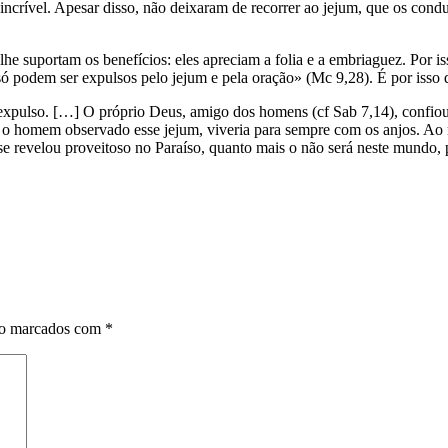
incrível. Apesar disso, não deixaram de recorrer ao jejum, que os cond
he suportam os benefícios: eles apreciam a folia e a embriaguez. Por i
 podem ser expulsos pelo jejum e pela oração» (Mc 9,28). É por isso q
 expulso. […] O próprio Deus, amigo dos homens (cf Sab 7,14), confi
o homem observado esse jejum, viveria para sempre com os anjos. Ao rej
 se revelou proveitoso no Paraíso, quanto mais o não será neste mundo,
ão marcados com
*