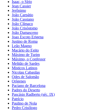
Isaac, o Sírio
Jean Cassier
Jerônimo
João Carpátio
João Cassiano
João Clímaco
João Crisóstomo
João Damasceno
Joao Escoto Erigena
Justino de Roma
Leão Magno
Macário do Egito
Máximo de Turim
Máximo, o Confessor
Melitão de Sardes
Misticos Latinos
Nicolau Cabasilas
Odes de Salomão
Orígenes
Paciano de Barcelona
Padres do Deserto
Pascásio Radberto (séc. IX)
Patrício
Paulino de Nola
Pedro Crisólogo