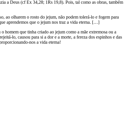
uzia a Deus (cf Ex 34,28; 1Rs 19,8). Pois, tal como as obras, também
sso, ao olharem o rosto do jejum, não podem tolerá-lo e fogem para
ue aprendemos que o jejum nos traz a vida eterna. […]
ou o homem que tinha criado ao jejum como a mãe extremosa ou a
eitá-lo, causou para si a dor e a morte, a fereza dos espinhos e das
 proporcionando-nos a vida eterna!