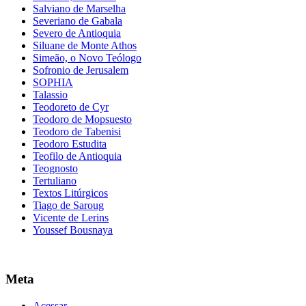
Salviano de Marselha
Severiano de Gabala
Severo de Antioquia
Siluane de Monte Athos
Simeão, o Novo Teólogo
Sofronio de Jerusalem
SOPHIA
Talassio
Teodoreto de Cyr
Teodoro de Mopsuesto
Teodoro de Tabenisi
Teodoro Estudita
Teofilo de Antioquia
Teognosto
Tertuliano
Textos Litúrgicos
Tiago de Saroug
Vicente de Lerins
Youssef Bousnaya
Meta
Acessar