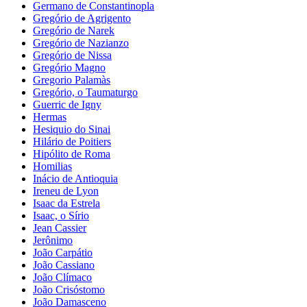
Germano de Constantinopla
Gregório de Agrigento
Gregório de Narek
Gregório de Nazianzo
Gregório de Nissa
Gregório Magno
Gregorio Palamàs
Gregório, o Taumaturgo
Guerric de Igny
Hermas
Hesiquio do Sinai
Hilário de Poitiers
Hipólito de Roma
Homilias
Inácio de Antioquia
Ireneu de Lyon
Isaac da Estrela
Isaac, o Sírio
Jean Cassier
Jerônimo
João Carpátio
João Cassiano
João Clímaco
João Crisóstomo
João Damasceno