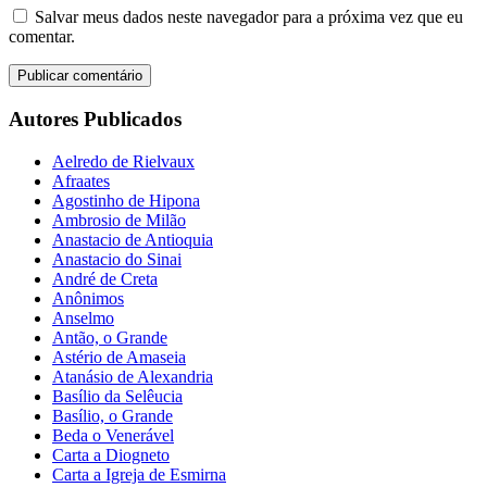
Salvar meus dados neste navegador para a próxima vez que eu
comentar.
Autores Publicados
Aelredo de Rielvaux
Afraates
Agostinho de Hipona
Ambrosio de Milão
Anastacio de Antioquia
Anastacio do Sinai
André de Creta
Anônimos
Anselmo
Antão, o Grande
Astério de Amaseia
Atanásio de Alexandria
Basílio da Selêucia
Basílio, o Grande
Beda o Venerável
Carta a Diogneto
Carta a Igreja de Esmirna