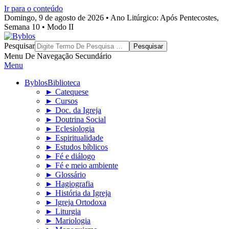
Ir para o conteúdo
Domingo, 9 de agosto de 2026 • Ano Litúrgico: Após Pentecostes,
Semana 10 • Modo II
Byblos
Pesquisar
Menu De Navegação Secundário
Menu
Byblos
Biblioteca
► Catequese
► Cursos
► Doc. da Igreja
► Doutrina Social
► Eclesiologia
► Espiritualidade
► Estudos bíblicos
► Fé e diálogo
► Fé e meio ambiente
► Glossário
► Hagiografia
► História da Igreja
► Igreja Ortodoxa
► Liturgia
► Mariologia