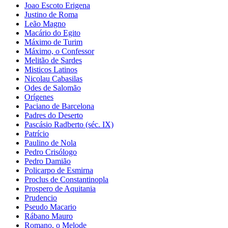
Joao Escoto Erigena
Justino de Roma
Leão Magno
Macário do Egito
Máximo de Turim
Máximo, o Confessor
Melitão de Sardes
Misticos Latinos
Nicolau Cabasilas
Odes de Salomão
Orígenes
Paciano de Barcelona
Padres do Deserto
Pascásio Radberto (séc. IX)
Patrício
Paulino de Nola
Pedro Crisólogo
Pedro Damião
Policarpo de Esmirna
Proclus de Constantinopla
Prospero de Aquitania
Prudencio
Pseudo Macario
Rábano Mauro
Romano, o Melode