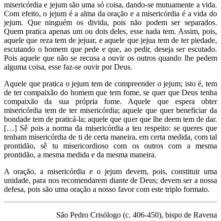
misericórdia e jejum são uma só coisa, dando-se mutuamente a vida.
Com efeito, o jejum é a alma da oração e a misericórdia é a vida do
jejum. Que ninguém os divida, pois não podem ser separados.
Quem pratica apenas um ou dois deles, esse nada tem. Assim, pois,
aquele que reza tem de jejuar, e aquele que jejua tem de ter piedade,
escutando o homem que pede e que, ao pedir, deseja ser escutado.
Pois aquele que não se recusa a ouvir os outros quando lhe pedem
alguma coisa, esse faz-se ouvir por Deus.
Aquele que pratica o jejum tem de compreender o jejum; isto é, tem
de ter compaixão do homem que tem fome, se quer que Deus tenha
compaixão da sua própria fome. Aquele que espera obter
misericórdia tem de ter misericórdia; aquele que quer beneficiar da
bondade tem de praticá-la; aquele que quer que lhe deem tem de dar.
[…] Sê pois a norma da misericórdia a teu respeito: se queres que
tenham misericórdia de ti de certa maneira, em certa medida, com tal
prontidão, sê tu misericordioso com os outros com a mesma
prontidão, a mesma medida e da mesma maneira.
A oração, a misericórdia e o jejum devem, pois, constituir uma
unidade, para nos recomendarem diante de Deus; devem ser a nossa
defesa, pois são uma oração a nosso favor com este triplo formato.
São Pedro Crisólogo (c. 406-450), bispo de Ravena