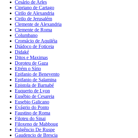
Cesário de Arles
Cipriano de Cartago
Cirilo de Alexandria
Cirilo de Jerusalém
Clemente de Alexandria
Clemente de Roma
Columbano
Cromácio de Aquiléia
Diádoco de Foticeia
Didaké
Ditos e Maximas
Doroteu de Gaza
Efrém o Sírio
Epifanio de Benevento
Epifanio de Salamina
Epistola de Barnabé
Euquerio de Lyon
Eusébio de Cesareia
Eusebio Galicano
Evágrio do Ponto
Faustino de Roma
Filoteu do Sinai
Filoxeno de Mabboug
Fulgêncio De Ruspe
Gaudencio de Brescia