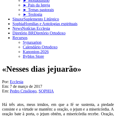
► Monaquismo
► Pais da Igreja
► Temas pastorais
► Teologia
Sinaxe
Suplemento Litúrgico
Sophia
Homilias e Antologias espirituais
News
Notícias Ecclesia
Diretório BR
Diretório Ortodoxo
Recursos
Synaxarion
Calendário Ortodoxo
Kanonion-2026
Byblos Store
«Nesses dias jejuarão»
Por:
Ecclesia
Em:
7 de março de 2017
Em:
Pedro Crisólogo
,
SOPHIA
Há três atos, meus irmãos, em que a fé se sustenta, a piedade
consiste e a virtude se mantém: a oração, o jejum e a misericórdia. A
oração bate à porta, o jejum obtém, a misericórdia recebe. Oração,