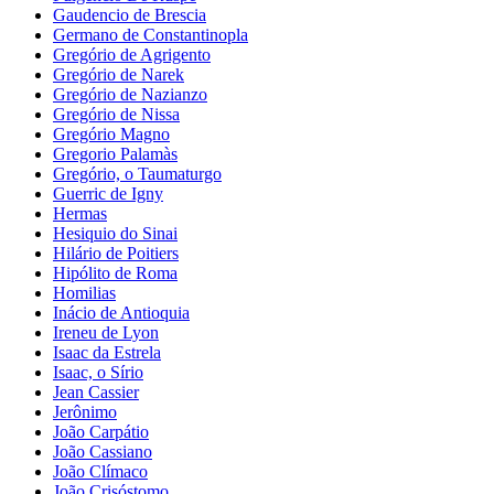
Gaudencio de Brescia
Germano de Constantinopla
Gregório de Agrigento
Gregório de Narek
Gregório de Nazianzo
Gregório de Nissa
Gregório Magno
Gregorio Palamàs
Gregório, o Taumaturgo
Guerric de Igny
Hermas
Hesiquio do Sinai
Hilário de Poitiers
Hipólito de Roma
Homilias
Inácio de Antioquia
Ireneu de Lyon
Isaac da Estrela
Isaac, o Sírio
Jean Cassier
Jerônimo
João Carpátio
João Cassiano
João Clímaco
João Crisóstomo