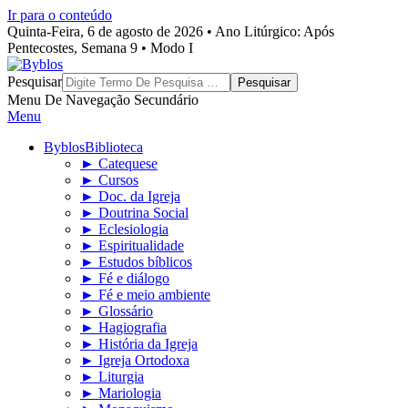
Ir para o conteúdo
Quinta-Feira, 6 de agosto de 2026 • Ano Litúrgico: Após
Pentecostes, Semana 9 • Modo I
Byblos
Pesquisar
Menu De Navegação Secundário
Menu
Byblos
Biblioteca
► Catequese
► Cursos
► Doc. da Igreja
► Doutrina Social
► Eclesiologia
► Espiritualidade
► Estudos bíblicos
► Fé e diálogo
► Fé e meio ambiente
► Glossário
► Hagiografia
► História da Igreja
► Igreja Ortodoxa
► Liturgia
► Mariologia