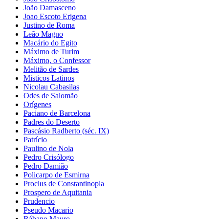
João Damasceno
Joao Escoto Erigena
Justino de Roma
Leão Magno
Macário do Egito
Máximo de Turim
Máximo, o Confessor
Melitão de Sardes
Misticos Latinos
Nicolau Cabasilas
Odes de Salomão
Orígenes
Paciano de Barcelona
Padres do Deserto
Pascásio Radberto (séc. IX)
Patrício
Paulino de Nola
Pedro Crisólogo
Pedro Damião
Policarpo de Esmirna
Proclus de Constantinopla
Prospero de Aquitania
Prudencio
Pseudo Macario
Rábano Mauro