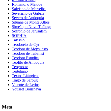
Romano, o Melode
Salviano de Marselha
Severiano de Gabala
Severo de Antioquia
Siluane de Monte Athos
Simeão, o Novo Teólogo
Sofronio de Jerusalem
SOPHIA
Talassio
Teodoreto de Cyr
Teodoro de Mopsuesto
Teodoro de Tabenisi
Teodoro Estudita
Teofilo de Antioquia
Teognosto
Tertuliano
Textos Litúrgicos
Tiago de Saroug
Vicente de Lerins
Youssef Bousnaya
Meta