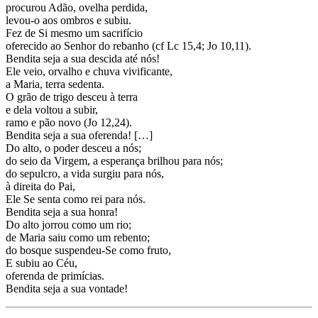
procurou Adão, ovelha perdida,
levou-o aos ombros e subiu.
Fez de Si mesmo um sacrifício
oferecido ao Senhor do rebanho (cf Lc 15,4; Jo 10,11).
Bendita seja a sua descida até nós!
Ele veio, orvalho e chuva vivificante,
a Maria, terra sedenta.
O grão de trigo desceu à terra
e dela voltou a subir,
ramo e pão novo (Jo 12,24).
Bendita seja a sua oferenda! […]
Do alto, o poder desceu a nós;
do seio da Virgem, a esperança brilhou para nós;
do sepulcro, a vida surgiu para nós,
à direita do Pai,
Ele Se senta como rei para nós.
Bendita seja a sua honra!
Do alto jorrou como um rio;
de Maria saiu como um rebento;
do bosque suspendeu-Se como fruto,
E subiu ao Céu,
oferenda de primícias.
Bendita seja a sua vontade!