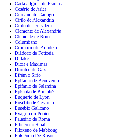
Carta a Igreja de Esmirna
Cesário de Arles
Cipriano de Cartago
Cirilo de Alexandria
Cirilo de Jerusalém
Clemente de Alexandria
Clemente de Roma
Columbano
Cromácio de Aquiléia
Diádoco de Foticeia
Didaké
Ditos e Maximas
Doroteu de Gaza
Efrém o Sírio
Epifanio de Benevento
Epifanio de Salamina
Epistola de Barnabé
Euquerio de Lyon
Eusébio de Cesareia
Eusebio Galicano
Evágrio do Ponto
Faustino de Roma
Filoteu do Sinai
Filoxeno de Mabboug
Fulgêncio De Ruspe