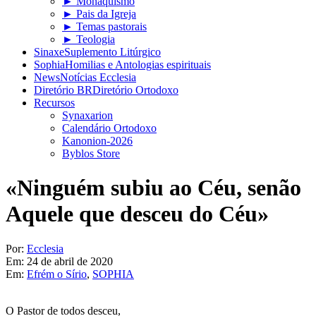
► Monaquismo
► Pais da Igreja
► Temas pastorais
► Teologia
Sinaxe
Suplemento Litúrgico
Sophia
Homilias e Antologias espirituais
News
Notícias Ecclesia
Diretório BR
Diretório Ortodoxo
Recursos
Synaxarion
Calendário Ortodoxo
Kanonion-2026
Byblos Store
«Ninguém subiu ao Céu, senão
Aquele que desceu do Céu»
Por:
Ecclesia
Em:
24 de abril de 2020
Em:
Efrém o Sírio
,
SOPHIA
O Pastor de todos desceu,