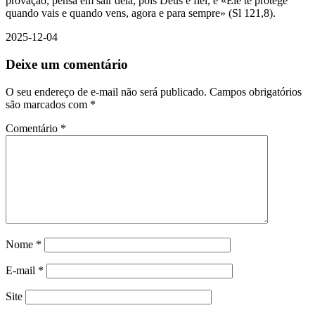
provação, pensa em sair dela, pois Deus é fiel, e «Ele te protege
quando vais e quando vens, agora e para sempre» (Sl 121,8).
2025-12-04
Deixe um comentário
O seu endereço de e-mail não será publicado.
Campos obrigatórios
são marcados com
*
Comentário
*
Nome
*
E-mail
*
Site