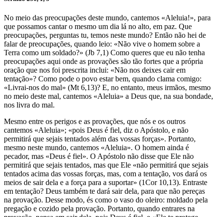
No meio das preocupações deste mundo, cantemos «Aleluia!», para
que possamos cantar o mesmo um dia lá no alto, em paz. Que
preocupações, perguntas tu, temos neste mundo? Então não hei de
falar de preocupações, quando leio: «Não vive o homem sobre a
Terra como um soldado?» (Jb 7,1) Como queres que eu não tenha
preocupações aqui onde as provações são tão fortes que a própria
oração que nos foi prescrita inclui: «Não nos deixes cair em
tentação»? Como pode o povo estar bem, quando clama comigo:
«Livrai-nos do mal» (Mt 6,13)? E, no entanto, meus irmãos, mesmo
no meio deste mal, cantemos «Aleluia» a Deus que, na sua bondade,
nos livra do mal.
Mesmo entre os perigos e as provações, que nós e os outros
cantemos «Aleluia»; «pois Deus é fiel, diz o Apóstolo, e não
permitirá que sejais tentados além das vossas forças». Portanto,
mesmo neste mundo, cantemos «Aleluia». O homem ainda é
pecador, mas «Deus é fiel». O Apóstolo não disse que Ele não
permitirá que sejais tentados, mas que Ele «não permitirá que sejais
tentados acima das vossas forças, mas, com a tentação, vos dará os
meios de sair dela e a força para a suportar» (1Cor 10,13). Entraste
em tentação? Deus também te dará sair dela, para que não pereças
na provação. Desse modo, és como o vaso do oleiro: moldado pela
pregação e cozido pela provação. Portanto, quando entrares na