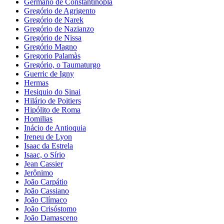
Germano de Constantinopla
Gregório de Agrigento
Gregório de Narek
Gregório de Nazianzo
Gregório de Nissa
Gregório Magno
Gregorio Palamàs
Gregório, o Taumaturgo
Guerric de Igny
Hermas
Hesiquio do Sinai
Hilário de Poitiers
Hipólito de Roma
Homilias
Inácio de Antioquia
Ireneu de Lyon
Isaac da Estrela
Isaac, o Sírio
Jean Cassier
Jerônimo
João Carpátio
João Cassiano
João Clímaco
João Crisóstomo
João Damasceno