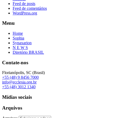
Feed de posts
Feed de comentários
WordPress.org
Menu
Home
Sophia
Synaxarion
N E W S
Diretório BRASIL
Contate-nos
Florianópolis, SC (Brasil)
+55 (48) 9 8456 7000
info@ecclesia.org.br
+55 (48) 3012 1340
Mídias sociais
Arquivos