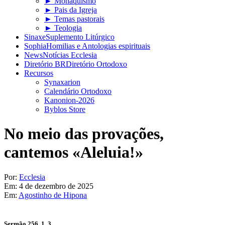
► Monaquismo
► Pais da Igreja
► Temas pastorais
► Teologia
Sinaxe
Suplemento Litúrgico
Sophia
Homilias e Antologias espirituais
News
Notícias Ecclesia
Diretório BR
Diretório Ortodoxo
Recursos
Synaxarion
Calendário Ortodoxo
Kanonion-2026
Byblos Store
No meio das provações,
cantemos «Aleluia!»
Por:
Ecclesia
Em:
4 de dezembro de 2025
Em:
Agostinho de Hipona
Sermão 256, 1, 3