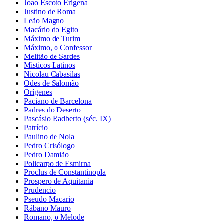
Joao Escoto Erigena
Justino de Roma
Leão Magno
Macário do Egito
Máximo de Turim
Máximo, o Confessor
Melitão de Sardes
Misticos Latinos
Nicolau Cabasilas
Odes de Salomão
Orígenes
Paciano de Barcelona
Padres do Deserto
Pascásio Radberto (séc. IX)
Patrício
Paulino de Nola
Pedro Crisólogo
Pedro Damião
Policarpo de Esmirna
Proclus de Constantinopla
Prospero de Aquitania
Prudencio
Pseudo Macario
Rábano Mauro
Romano, o Melode