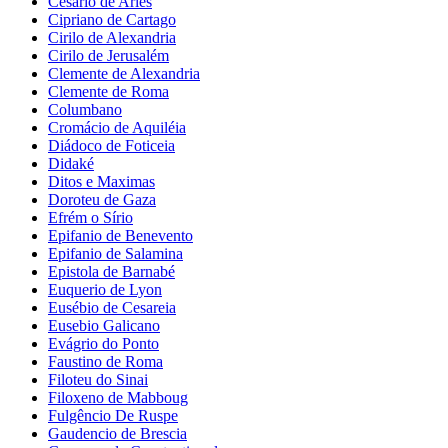
Cesário de Arles
Cipriano de Cartago
Cirilo de Alexandria
Cirilo de Jerusalém
Clemente de Alexandria
Clemente de Roma
Columbano
Cromácio de Aquiléia
Diádoco de Foticeia
Didaké
Ditos e Maximas
Doroteu de Gaza
Efrém o Sírio
Epifanio de Benevento
Epifanio de Salamina
Epistola de Barnabé
Euquerio de Lyon
Eusébio de Cesareia
Eusebio Galicano
Evágrio do Ponto
Faustino de Roma
Filoteu do Sinai
Filoxeno de Mabboug
Fulgêncio De Ruspe
Gaudencio de Brescia