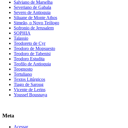
Salviano de Marselha
Severiano de Gabala
Severo de Antioquia
Siluane de Monte Athos
Simeão, o Novo Teólogo
Sofronio de Jerusalem
SOPHIA
Talassio
Teodoreto de Cyr
Teodoro de Mopsuesto
Teodoro de Tabenisi
Teodoro Estudita
Teofilo de Antioquia
Teognosto
Tertuliano
Textos Litúrgicos
Tiago de Saroug
Vicente de Lerins
Youssef Bousnaya
Meta
Acessar