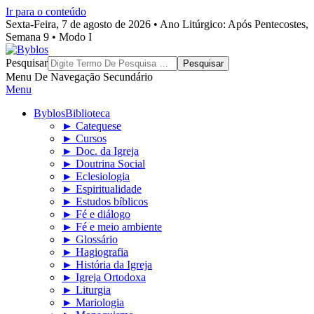
Ir para o conteúdo
Sexta-Feira, 7 de agosto de 2026 • Ano Litúrgico: Após Pentecostes,
Semana 9 • Modo I
Byblos
Pesquisar
Menu De Navegação Secundário
Menu
Byblos
Biblioteca
► Catequese
► Cursos
► Doc. da Igreja
► Doutrina Social
► Eclesiologia
► Espiritualidade
► Estudos bíblicos
► Fé e diálogo
► Fé e meio ambiente
► Glossário
► Hagiografia
► História da Igreja
► Igreja Ortodoxa
► Liturgia
► Mariologia