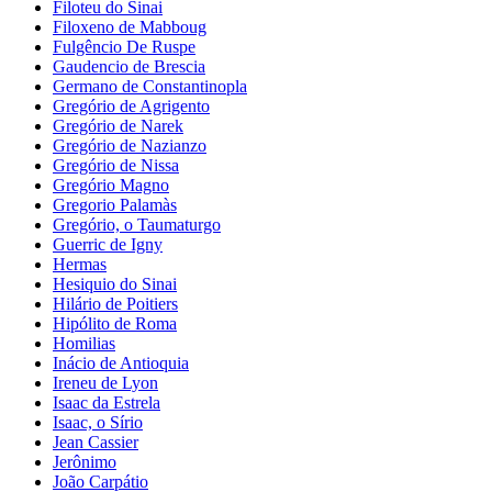
Filoteu do Sinai
Filoxeno de Mabboug
Fulgêncio De Ruspe
Gaudencio de Brescia
Germano de Constantinopla
Gregório de Agrigento
Gregório de Narek
Gregório de Nazianzo
Gregório de Nissa
Gregório Magno
Gregorio Palamàs
Gregório, o Taumaturgo
Guerric de Igny
Hermas
Hesiquio do Sinai
Hilário de Poitiers
Hipólito de Roma
Homilias
Inácio de Antioquia
Ireneu de Lyon
Isaac da Estrela
Isaac, o Sírio
Jean Cassier
Jerônimo
João Carpátio