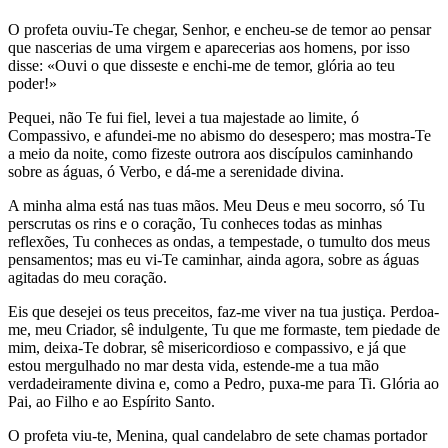
O profeta ouviu-Te chegar, Senhor, e encheu-se de temor ao pensar
que nascerias de uma virgem e aparecerias aos homens, por isso
disse: «Ouvi o que disseste e enchi-me de temor, glória ao teu
poder!»
Pequei, não Te fui fiel, levei a tua majestade ao limite, ó
Compassivo, e afundei-me no abismo do desespero; mas mostra-Te
a meio da noite, como fizeste outrora aos discípulos caminhando
sobre as águas, ó Verbo, e dá-me a serenidade divina.
A minha alma está nas tuas mãos. Meu Deus e meu socorro, só Tu
perscrutas os rins e o coração, Tu conheces todas as minhas
reflexões, Tu conheces as ondas, a tempestade, o tumulto dos meus
pensamentos; mas eu vi-Te caminhar, ainda agora, sobre as águas
agitadas do meu coração.
Eis que desejei os teus preceitos, faz-me viver na tua justiça. Perdoa-
me, meu Criador, sê indulgente, Tu que me formaste, tem piedade de
mim, deixa-Te dobrar, sê misericordioso e compassivo, e já que
estou mergulhado no mar desta vida, estende-me a tua mão
verdadeiramente divina e, como a Pedro, puxa-me para Ti. Glória ao
Pai, ao Filho e ao Espírito Santo.
O profeta viu-te, Menina, qual candelabro de sete chamas portador