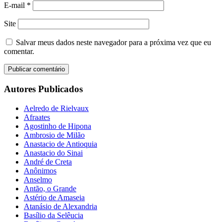
E-mail
*
Site
Salvar meus dados neste navegador para a próxima vez que eu
comentar.
Autores Publicados
Aelredo de Rielvaux
Afraates
Agostinho de Hipona
Ambrosio de Milão
Anastacio de Antioquia
Anastacio do Sinai
André de Creta
Anônimos
Anselmo
Antão, o Grande
Astério de Amaseia
Atanásio de Alexandria
Basílio da Selêucia