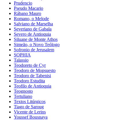
Prudencio
Pseudo Macario
Rábano Mauro
Romano, o Melode
Salviano de Marselha
Severiano de Gabala
Severo de Antioquia
Siluane de Monte Athos
Simeão, o Novo Teólogo
Sofronio de Jerusalem
SOPHIA
Talassio
Teodoreto de Cyr
Teodoro de Mopsuesto
Teodoro de Tabenisi
Teodoro Estudita
Teofilo de Antioquia
Teognosto
Tertuliano
Textos Litúrgicos
Tiago de Saroug
Vicente de Lerins
Youssef Bousnaya