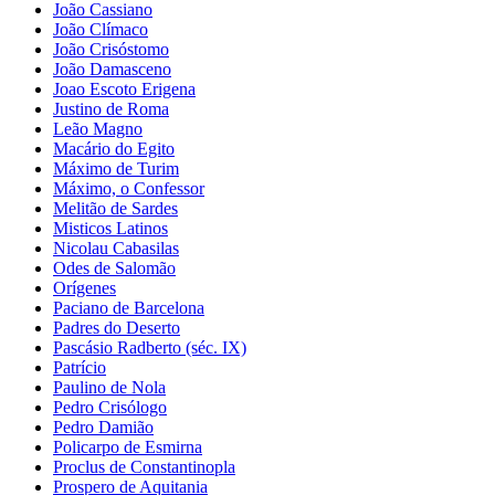
João Cassiano
João Clímaco
João Crisóstomo
João Damasceno
Joao Escoto Erigena
Justino de Roma
Leão Magno
Macário do Egito
Máximo de Turim
Máximo, o Confessor
Melitão de Sardes
Misticos Latinos
Nicolau Cabasilas
Odes de Salomão
Orígenes
Paciano de Barcelona
Padres do Deserto
Pascásio Radberto (séc. IX)
Patrício
Paulino de Nola
Pedro Crisólogo
Pedro Damião
Policarpo de Esmirna
Proclus de Constantinopla
Prospero de Aquitania