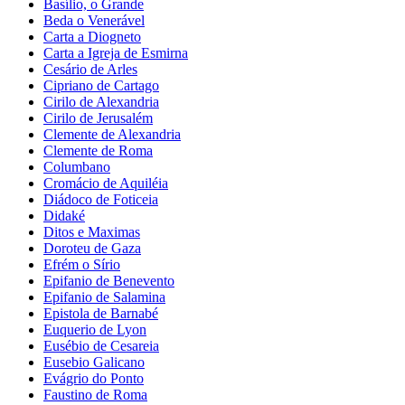
Basílio, o Grande
Beda o Venerável
Carta a Diogneto
Carta a Igreja de Esmirna
Cesário de Arles
Cipriano de Cartago
Cirilo de Alexandria
Cirilo de Jerusalém
Clemente de Alexandria
Clemente de Roma
Columbano
Cromácio de Aquiléia
Diádoco de Foticeia
Didaké
Ditos e Maximas
Doroteu de Gaza
Efrém o Sírio
Epifanio de Benevento
Epifanio de Salamina
Epistola de Barnabé
Euquerio de Lyon
Eusébio de Cesareia
Eusebio Galicano
Evágrio do Ponto
Faustino de Roma