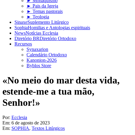
► Monaquismo
► Pais da Igreja
► Temas pastorais
► Teologia
Sinaxe
Suplemento Litúrgico
Sophia
Homilias e Antologias espirituais
News
Notícias Ecclesia
Diretório BR
Diretório Ortodoxo
Recursos
Synaxarion
Calendário Ortodoxo
Kanonion-2026
Byblos Store
«No meio do mar desta vida,
estende-me a tua mão,
Senhor!»
Por:
Ecclesia
Em:
6 de agosto de 2023
Em:
SOPHIA
,
Textos Litúrgicos