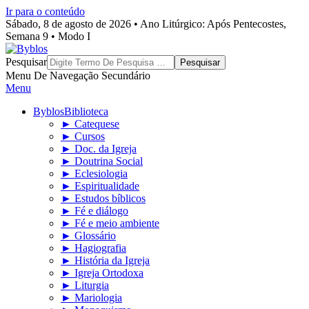
Ir para o conteúdo
Sábado, 8 de agosto de 2026 • Ano Litúrgico: Após Pentecostes,
Semana 9 • Modo I
Byblos
Pesquisar
Menu De Navegação Secundário
Menu
Byblos
Biblioteca
► Catequese
► Cursos
► Doc. da Igreja
► Doutrina Social
► Eclesiologia
► Espiritualidade
► Estudos bíblicos
► Fé e diálogo
► Fé e meio ambiente
► Glossário
► Hagiografia
► História da Igreja
► Igreja Ortodoxa
► Liturgia
► Mariologia