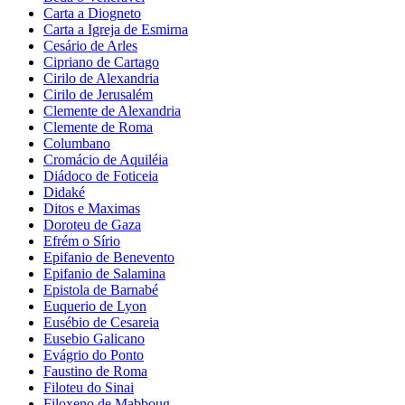
Carta a Diogneto
Carta a Igreja de Esmirna
Cesário de Arles
Cipriano de Cartago
Cirilo de Alexandria
Cirilo de Jerusalém
Clemente de Alexandria
Clemente de Roma
Columbano
Cromácio de Aquiléia
Diádoco de Foticeia
Didaké
Ditos e Maximas
Doroteu de Gaza
Efrém o Sírio
Epifanio de Benevento
Epifanio de Salamina
Epistola de Barnabé
Euquerio de Lyon
Eusébio de Cesareia
Eusebio Galicano
Evágrio do Ponto
Faustino de Roma
Filoteu do Sinai
Filoxeno de Mabboug