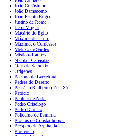
João Clímaco
João Crisóstomo
João Damasceno
Joao Escoto Erigena
Justino de Roma
Leão Magno
Macário do Egito
Máximo de Turim
Máximo, o Confessor
Melitão de Sardes
Misticos Latinos
Nicolau Cabasilas
Odes de Salomão
Orígenes
Paciano de Barcelona
Padres do Deserto
Pascásio Radberto (séc. IX)
Patrício
Paulino de Nola
Pedro Crisólogo
Pedro Damião
Policarpo de Esmirna
Proclus de Constantinopla
Prospero de Aquitania
Prudencio