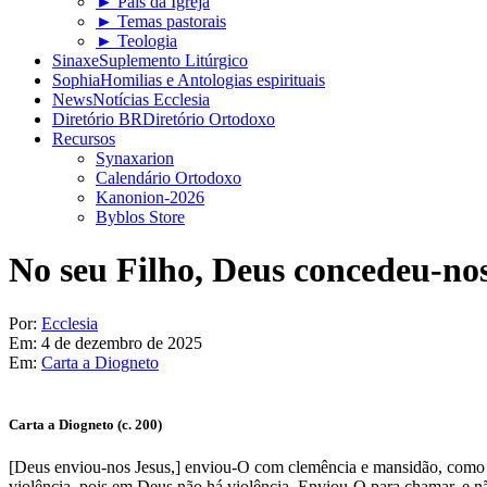
► Pais da Igreja
► Temas pastorais
► Teologia
Sinaxe
Suplemento Litúrgico
Sophia
Homilias e Antologias espirituais
News
Notícias Ecclesia
Diretório BR
Diretório Ortodoxo
Recursos
Synaxarion
Calendário Ortodoxo
Kanonion-2026
Byblos Store
No seu Filho, Deus concedeu-nos
Por:
Ecclesia
Em:
4 de dezembro de 2025
Em:
Carta a Diogneto
Carta a Diogneto (c. 200)
[Deus enviou-nos Jesus,] enviou-O com clemência e mansidão, como 
violência, pois em Deus não há violência. Enviou-O para chamar, e nã