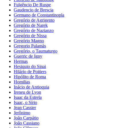
Fulgêncio De Ruspe
Gaudencio de Brescia
Germano de Constantinopla
Gregório de Agrigento
Gregório de Narek
Gregório de Nazianzo
Gregório de Nissa
Gregório Magno
Gregorio Palamàs
Gregório, o Taumaturgo
Guerric de Igny
Hermas
Hesiquio do Sinai
Hilário de Poitiers
Hipólito de Roma
Homilias
Inácio de Antioquia
Ireneu de Lyon
Isaac da Estrela
Isaac, o Sírio
Jean Cassier
Jerônimo
João Carpátio
João Cassiano