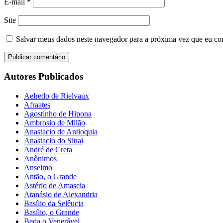
E-mail
*
Site
Salvar meus dados neste navegador para a próxima vez que eu co
Autores Publicados
Aelredo de Rielvaux
Afraates
Agostinho de Hipona
Ambrosio de Milão
Anastacio de Antioquia
Anastacio do Sinai
André de Creta
Anônimos
Anselmo
Antão, o Grande
Astério de Amaseia
Atanásio de Alexandria
Basílio da Selêucia
Basílio, o Grande
Beda o Venerável