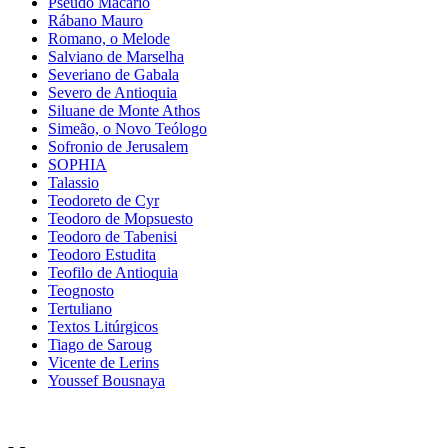
Pseudo Macario
Rábano Mauro
Romano, o Melode
Salviano de Marselha
Severiano de Gabala
Severo de Antioquia
Siluane de Monte Athos
Simeão, o Novo Teólogo
Sofronio de Jerusalem
SOPHIA
Talassio
Teodoreto de Cyr
Teodoro de Mopsuesto
Teodoro de Tabenisi
Teodoro Estudita
Teofilo de Antioquia
Teognosto
Tertuliano
Textos Litúrgicos
Tiago de Saroug
Vicente de Lerins
Youssef Bousnaya