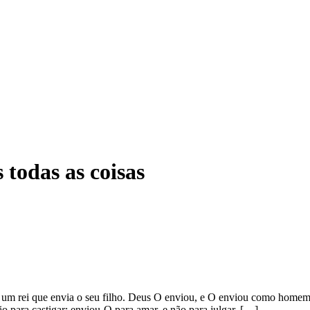
 todas as coisas
um rei que envia o seu filho. Deus O enviou, e O enviou como homem p
o para castigar; enviou-O para amar, e não para julgar. […]