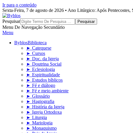
Ir para o conteúdo
Sexta-Feira, 7 de agosto de 2026 • Ano Litúrgico: Após Pentecostes
Byblos
Pesquisar
Menu De Navegação Secundário
Menu
Byblos
Biblioteca
► Catequese
► Cursos
► Doc. da Igreja
► Doutrina Social
► Eclesiologia
► Espiritualidade
► Estudos bíblicos
► Fé e diálogo
► Fé e meio ambiente
► Glossário
► Hagiografia
► História da Igreja
► Igreja Ortodoxa
► Liturgia
► Mariologia
► Monaquismo