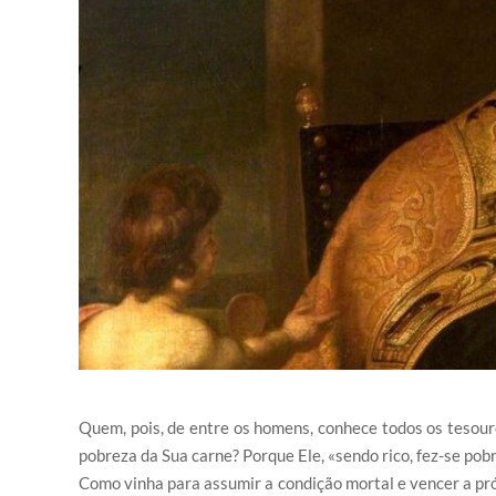
Quem, pois, de entre os homens, conhece todos os tesouro
pobreza da Sua carne? Porque Ele, «sendo rico, fez-se pobr
Como vinha para assumir a condição mortal e vencer a pró