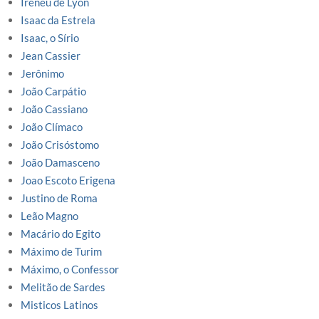
Ireneu de Lyon
Isaac da Estrela
Isaac, o Sírio
Jean Cassier
Jerônimo
João Carpátio
João Cassiano
João Clímaco
João Crisóstomo
João Damasceno
Joao Escoto Erigena
Justino de Roma
Leão Magno
Macário do Egito
Máximo de Turim
Máximo, o Confessor
Melitão de Sardes
Misticos Latinos