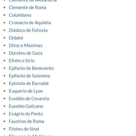
Clemente de Roma
Columbano
Cromácio de Aquiléia
Diádoco de Foticeia
Didaké
Ditos e Maximas
Doroteu de Gaza
Efrém o Sírio
Epifanio de Benevento
Epifanio de Salamina
Epistola de Barnabé
Euquerio de Lyon
Eusébio de Cesareia
Eusebio Galicano
Evágrio do Ponto
Faustino de Roma
Filoteu do Sinai