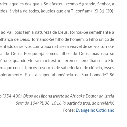
deu aqueles dos quais Se afastou: «como é grande, Senhor, a
des, à vista de todos, àqueles que em Ti confiam» [Sl 31 (30),
ao Pai, pois tem a natureza de Deus, tornou-Se semelhante a
lhança de Deus. Tornando-Se filho de homem, o Filho único de
mentado os servos com a Sua natureza visível de servo, tornou-
za de Deus. Porque «já somos filhos de Deus, mas não se
é que, quando Ele se manifestar, seremos semelhantes a Ele
em que consistem os tesouros de sabedoria e de ciência, esses
mpletamente. E esta super abundância da Sua bondade? Só
 (354-430), Bispo de Hipona (Norte de África) e Doutor da Igreja
Sermão 194; PL 38, 1016 (a partir da trad. do breviário)
Fonte:
Evangelho Cotidiano