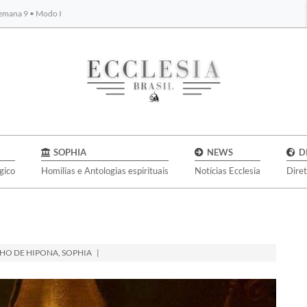
Semana 9 • Modo I
BYBLOS
SOPHIA
NEWS
D
gico
Homilias e Antologias espirituais
Notícias Ecclesia
Dire
HO DE HIPONA
,
SOPHIA