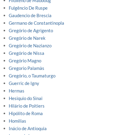
Filoxeno de Mabboug
Fulgêncio De Ruspe
Gaudencio de Brescia
Germano de Constantinopla
Gregório de Agrigento
Gregório de Narek
Gregório de Nazianzo
Gregório de Nissa
Gregório Magno
Gregorio Palamàs
Gregório, o Taumaturgo
Guerric de Igny
Hermas
Hesiquio do Sinai
Hilário de Poitiers
Hipólito de Roma
Homilias
Inácio de Antioquia