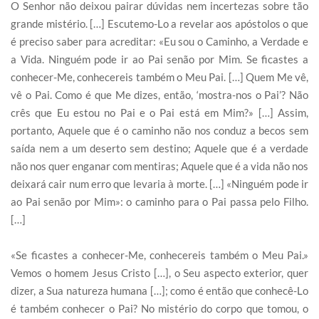
O Senhor não deixou pairar dúvidas nem incertezas sobre tão
grande mistério. […] Escutemo-Lo a revelar aos apóstolos o que
é preciso saber para acreditar: «Eu sou o Caminho, a Verdade e
a Vida. Ninguém pode ir ao Pai senão por Mim. Se ficastes a
conhecer-Me, conhecereis também o Meu Pai. […] Quem Me vê,
vê o Pai. Como é que Me dizes, então, ‘mostra-nos o Pai’? Não
crês que Eu estou no Pai e o Pai está em Mim?» […] Assim,
portanto, Aquele que é o caminho não nos conduz a becos sem
saída nem a um deserto sem destino; Aquele que é a verdade
não nos quer enganar com mentiras; Aquele que é a vida não nos
deixará cair num erro que levaria à morte. […] «Ninguém pode ir
ao Pai senão por Mim»: o caminho para o Pai passa pelo Filho.
[…]
«Se ficastes a conhecer-Me, conhecereis também o Meu Pai.»
Vemos o homem Jesus Cristo […], o Seu aspecto exterior, quer
dizer, a Sua natureza humana […]; como é então que conhecê-Lo
é também conhecer o Pai? No mistério do corpo que tomou, o